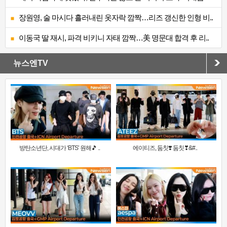
장원영, 술 마시다 흘러내린 옷자락 깜짝…리즈 갱신한 인형 비..
이동국 딸 재시, 파격 비키니 자태 깜짝…美 명문대 합격 후 리..
뉴스엔TV
방탄소년단, 시대가 ‘BTS’ 원해🎵 ..
에이티즈, 둠칫❣️ 둠칫❣&#..