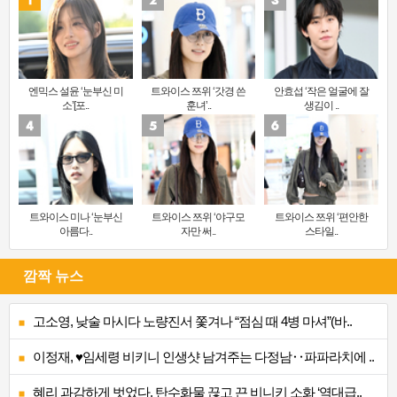
엔믹스 설윤 ‘눈부신 미
트와이스 쯔위 ‘갓경 쓴
안효섭 ‘작은 얼굴에 잘
소’[포..
훈녀’..
생김이 ..
트와이스 미나 ‘눈부신
트와이스 쯔위 ‘야구모
트와이스 쯔위 ‘편안한
아름다..
자만 써..
스타일..
깜짝 뉴스
고소영, 낮술 마시다 노량진서 쫓겨나 “점심 때 4병 마셔”(바..
이정재, ♥임세령 비키니 인생샷 남겨주는 다정남‥파파라치에 ..
혜리 과감하게 벗었다, 탄수화물 끊고 끈 비니키 소화 ‘역대급..