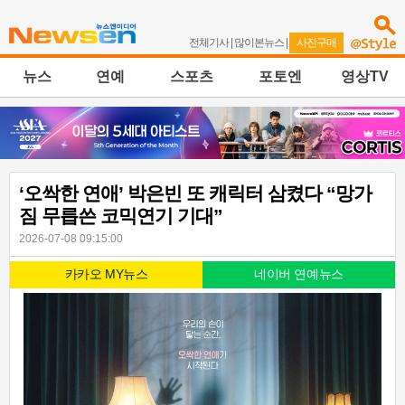
전체기사
|
많이본뉴스
|
사진구매
뉴스
연예
스포츠
포토엔
영상TV
‘오싹한 연애’ 박은빈 또 캐릭터 삼켰다 “망가
짐 무릅쓴 코믹연기 기대”
2026-07-08 09:15:00
카카오 MY뉴스
네이버 연예뉴스