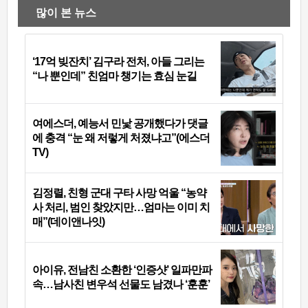
많이 본 뉴스
‘17억 빚잔치’ 김구라 전처, 아들 그리는
“나 뿐인데” 친엄마 챙기는 효심 눈길
여에스더, 예능서 민낯 공개했다가 댓글
에 충격 “눈 왜 저렇게 처졌냐고”(에스더
TV)
김정렬, 친형 군대 구타 사망 억울 “농약
사 처리, 범인 찾았지만…엄마는 이미 치
매”(데이앤나잇)
아이유, 전남친 소환한 ‘인증샷’ 일파만파
속…남사친 변우석 선물도 남겼나 ‘훈훈’