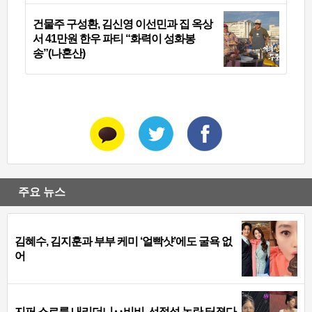
건물주 구성환, 김신영 이선민과 집 옥상
서 41만원 한우 파티 “화력이 성화봉
송”(나혼산)
주요 뉴스
김혜수, 김지훈과 부부 케미 ‘얼빡샷’에도 굴욕 없
어
지퍼 스르륵 내리더니‥비비, 선정성 논란 터졌다