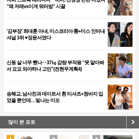
“왜 저래vs이게 워터밤” 시끌
‘김부장’ 최대훈 아내, 미스코리아 善+미스 인터내
셔널 3위 ♥장윤서였다
신동 살 너무 뺐나‥37㎏ 감량 부작용 “못 알아봐
서 요요 와야하나 고민”(전현무계획4)
송혜교, 남사친과 데이트서 흰 티셔츠+청바지 입
었을 뿐인데…빛나는 미모
많이 본 포토