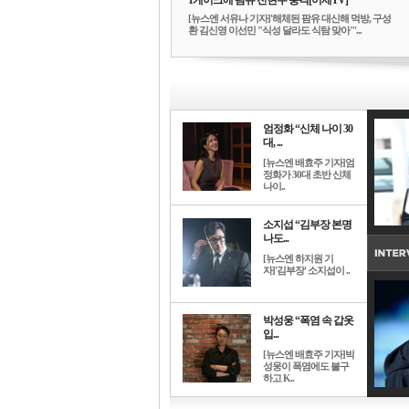
1케이크에 팜유 전현무 충격[어제TV]
[뉴스엔 서유나 기자]'해체된 팜유 대신해 먹방, 구성
환 김신영 이선민 "식성 달라도 식탐 맞아"'...
엄정화 “신체 나이 30
대, ...
[뉴스엔 배효주 기자]엄
정화가 30대 초반 신체
나이..
소지섭 “김부장 본명
나도...
[뉴스엔 하지원 기
자]'김부장' 소지섭이 ..
박성웅 “폭염 속 갑옷
입...
[뉴스엔 배효주 기자]박
성웅이 폭염에도 불구
하고 K..