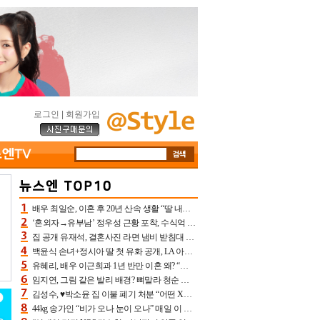
로그인
|
회원가입
배우 최일순, 이혼 후 20년 산속 생활 “딸 내가 버렸다고 원망‥맘 아파”(특종)[어제TV]
‘혼외자→유부남’ 정우성 근황 포착, 수식억 해킹 피해 후배 만났다 “존경하는”
집 공개 유재석, 결혼사진 라면 냄비 받침대 되고 분노‥가족사진도 피해(놀뭐)[어제TV]
백윤식 손녀+정시아 딸 첫 유화 공개, LA 아트쇼→서울국제조각페스타 작가다운 수준급 실력
유혜리, 배우 이근희과 1년 반만 이혼 왜? “식칼 꽂고 의자 던져” 충격 폭로(특종)[어제TV]
임지연, 그림 같은 발리 배경? 뼈말라 청순 비키니 핏에 상대 안 되네
김성수, ♥박소윤 집 이불 폐기 처분 “어떤 X이랑 썼을지 몰라” 질투(신랑수업2)[어제TV]
44kg 송가인 “비가 오나 눈이 오나” 매일 이 운동, 허벅지 근육량 상승+체지방 감소