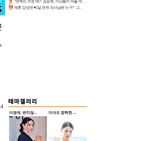
“연예인 걱정 NO” 김승현, 가난팔이 악플 억울할만‥아내+딸과 日 여행
재혼 강성연 ♥2살 연하 의사남편 누구? ‘그알’ 자문의에 훈남 비주얼 초엘리트 스펙 [종합]
문
6
4
이영애, 변치않...
미야오 깜찍한 ...