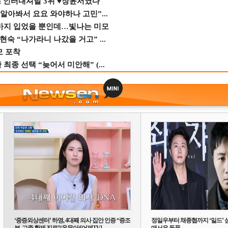
스 인터내셔널 3위 ♥장윤서였다
 알아봐서 요요 와야하나 고민”...
바지 입었을 뿐인데…빛나는 미모
숙 “나가라니 나갔을 거고” ...
모 포착
종 선택 “늦어서 미안해” (...
‘중증외상센터’ 하영, 4대째 의사 집안 인증 “증조
정일우부터 채종협까지 ‘일드’ 