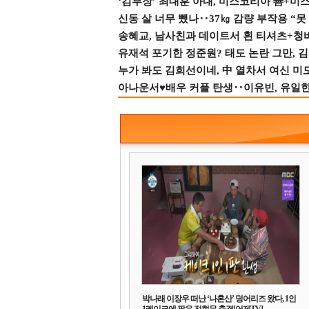
‘김부장’ 최대훈 아내, 미스코리아 善+미
신동 살 너무 뺐나‥37㎏ 감량 부작용 “못
송혜교, 남사친과 데이트서 흰 티셔츠+청
유재석 포기한 정준원? 태도 논란 그만, 김현
누가 봐도 김희선이네, 中 열차서 여신 미
아나운서♥배우 커플 탄생‥이유빈, 유일한 최
박나래 이장우 떠난 ‘나혼산’ 덩어리즈 왔다, 1인