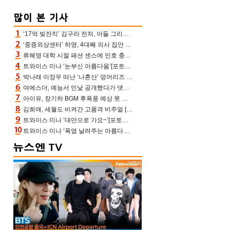
‘17억 빚잔치’ 김구라 전처, 아들 그리는 “나 뿐인데” 친엄마 챙기는 효심 눈길
‘중증외상센터’ 하영, 4대째 의사 집안 인증 “증조부, 고종 황제 진료”(옥문아)[어제TV]
류혜영 대학 시절 패션 센스에 민호 충격 “레몬색 레깅스에 다리 없는 줄”(나혼산)
트와이스 미나 ‘눈부신 아름다움’[포토엔HD]
박나래 이장우 떠난 ‘나혼산’ 덩어리즈 왔다, 1인 1케이크에 팜유 전현무 충격[어제TV]
여에스더, 예능서 민낯 공개했다가 댓글에 충격 “눈 왜 저렇게 처졌냐고”(에스더TV)
아이유, 장기하 BGM 후폭풍 예상 못 했나‥삭제 오보→윤가이까지 엮여 시끌
김희애, 세월도 비켜간 고품격 비주얼 [포토엔HD]
트와이스 미나 ‘대만으로 가요~’[포토엔HD]
트와이스 미나 ‘폭염 날려주는 아름다움’[포토엔HD]