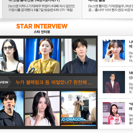
부, 고종 황제 진료”(옥문아)[어제TV]
매서운 돌풍
[뉴스엔 이하나 기자]배우 하영이 4대째 의사 집안인
[뉴스엔 황지민 기자]정일우, 20년 
가정사를 공개했다. 8월 7일 방송된 KBS 2TV ‘옥탑
공…'횹사마' 이어 현지 판도 바꾼 K-
방...
나
에 
[
우 
아, .
M
산서
[
자
도 
“매
래 
[
송
들이