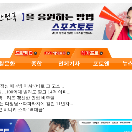
심 때 4병 마셔”(바로 그 고소...
…100억대 빌라도 팔고 14억 아파...
깜짝…리즈 갱신한 인형 비주얼
는 다정남‥파파라치에 걸린 11년차...
 비니키 소화 ‘역대급’