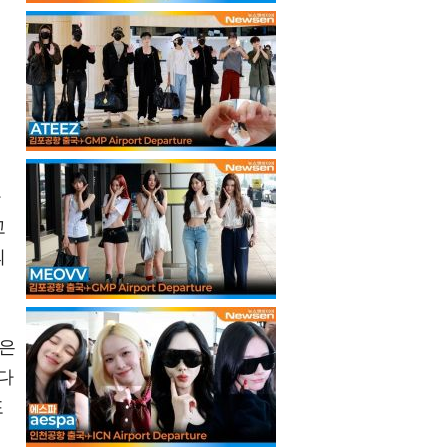
아
고
의
민은
다
포
즈