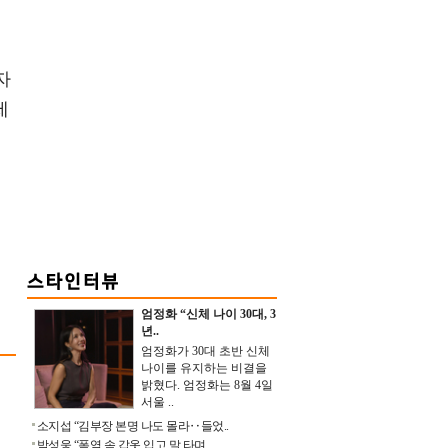
자
제
엄정화 “신체 나이 30대, 3
년..
엄정화가 30대 초반 신체
나이를 유지하는 비결을
밝혔다. 엄정화는 8월 4일
서울 ..
소지섭 “김부장 본명 나도 몰라‥들었..
박성웅 “폭염 속 갑옷 입고 말 타며 ..