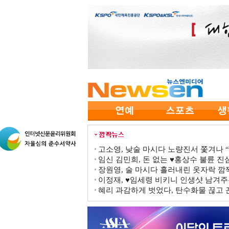
고소영, 낮술 마시다 노량진서 쫓겨나 “점
임신 김민희, 돈 없는 ♥홍상수 불륜 진심
장원영, 술 마시다 흘러내린 옷자락 
이정재, ♥임세령 비키니 인생샷 남겨주
혜리 과감하게 벗었다, 탄수화물 끊고 끈