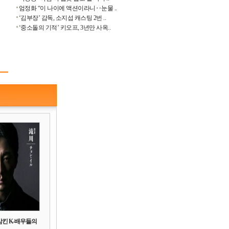
엄정화 “이 나이에 액션이라니‥눈물 ..
‘김부장’ 감독, 소지섭 캐스팅 2번 ..
‘중소돌의 기적’ 키오프, 3년만 사옥..
삼킨 K-배우들의