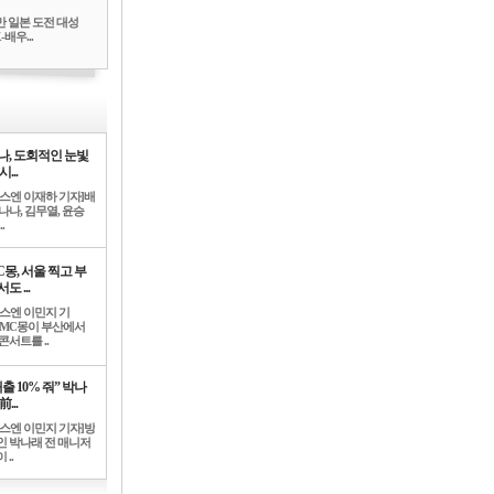
만 일본 도전 대성
배우...
나, 도회적인 눈빛
시...
뉴스엔 이재하 기자]배
나나, 김무열, 윤승
.
C몽, 서울 찍고 부
도 ...
뉴스엔 이민지 기
]MC몽이 부산에서
콘서트를 ..
출 10% 줘” 박나
前...
뉴스엔 이민지 기자]방
인 박나래 전 매니저
 ..