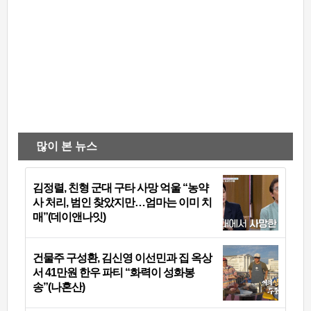
많이 본 뉴스
김정렬, 친형 군대 구타 사망 억울 “농약
사 처리, 범인 찾았지만…엄마는 이미 치
매”(데이앤나잇)
건물주 구성환, 김신영 이선민과 집 옥상
서 41만원 한우 파티 “화력이 성화봉
송”(나혼산)