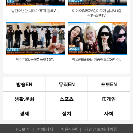
방탄소년단, 시대가 ‘BTS’ 원해🎵 ..
미야오(MEOVV), 미모가 넘사벽 (출
국)[뉴스엔TV]
에이티즈, 둠칫❣️ 둠칫❣&#..
에스파(aespa), 죄송해요🥺🎤마이..
방송EN
뮤직EN
포토EN
생활.문화
스포츠
IT.게임
경제
정치
사회
PC보기
|
전체기사
|
이용약관
|
개인정보처리방침