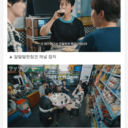
▲ 알딸딸한참견 채널 캡처