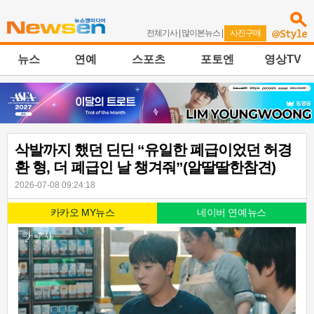
전체기사
|
많이본뉴스
|
사진구매
뉴스
연예
스포츠
포토엔
영상TV
삭발까지 했던 딘딘 “유일한 폐급이었던 허경
환 형, 더 폐급인 날 챙겨줘”(알딸딸한참견)
2026-07-08 09:24:18
카카오 MY뉴스
네이버 연예뉴스