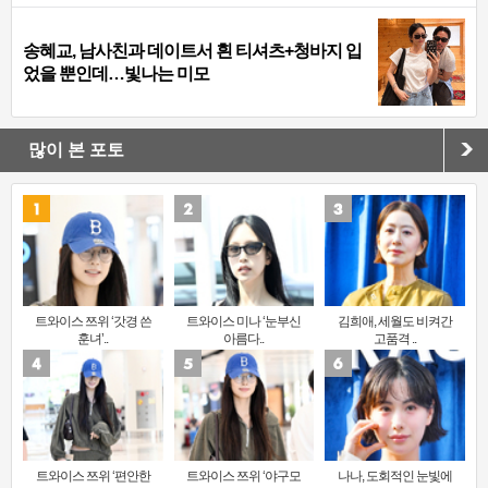
송혜교, 남사친과 데이트서 흰 티셔츠+청바지 입
었을 뿐인데…빛나는 미모
많이 본 포토
트와이스 쯔위 ‘갓경 쓴
트와이스 미나 ‘눈부신
김희애, 세월도 비켜간
훈녀’..
아름다..
고품격 ..
트와이스 쯔위 ‘편안한
트와이스 쯔위 ‘야구모
나나, 도회적인 눈빛에