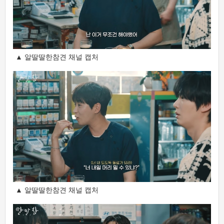
▲ 알딸딸한참견 채널 캡처
▲ 알딸딸한참견 채널 캡처