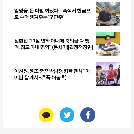
임영웅, 돈 다발 꺼냈다…즉석서 현금으
로 수당 챙겨주는 ‘구단주’
심현섭 “11살 연하 아내에 축의금 다 뺏
겨, 집도 아내 명의” (동치미)[결정적장면]
이찬원, 원조 춤꾼 박남정 향한 팬심 “어
머님 잘 계시지” 폭소(불후)