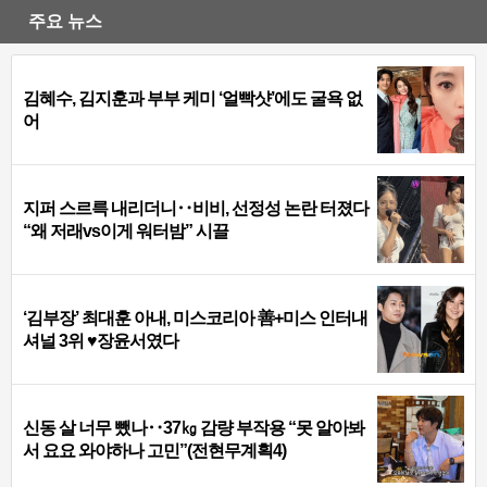
주요 뉴스
김혜수, 김지훈과 부부 케미 ‘얼빡샷’에도 굴욕 없
어
지퍼 스르륵 내리더니‥비비, 선정성 논란 터졌다
“왜 저래vs이게 워터밤” 시끌
‘김부장’ 최대훈 아내, 미스코리아 善+미스 인터내
셔널 3위 ♥장윤서였다
신동 살 너무 뺐나‥37㎏ 감량 부작용 “못 알아봐
서 요요 와야하나 고민”(전현무계획4)