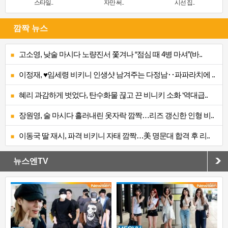
스타일..
자만 써..
시선 집..
깜짝 뉴스
고소영, 낮술 마시다 노량진서 쫓겨나 “점심 때 4병 마셔”(바..
이정재, ♥임세령 비키니 인생샷 남겨주는 다정남‥파파라치에 ..
혜리 과감하게 벗었다, 탄수화물 끊고 끈 비니키 소화 ‘역대급..
장원영, 술 마시다 흘러내린 옷자락 깜짝…리즈 갱신한 인형 비..
이동국 딸 재시, 파격 비키니 자태 깜짝…美 명문대 합격 후 리..
뉴스엔TV