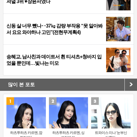
셔널 3위 ♥장윤서였다
신동 살 너무 뺐나‥37㎏ 감량 부작용 “못 알아봐
서 요요 와야하나 고민”(전현무계획4)
송혜교, 남사친과 데이트서 흰 티셔츠+청바지 입
었을 뿐인데…빛나는 미모
많이 본 포토
하츠투하츠 카르멘, 깜
하츠투하츠 카르멘, 싱
트와이스 미나 ‘눈부신