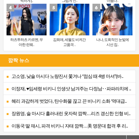
찍하게 [..
그럽게 인..
아름다..
하츠투하츠 카르멘, 우
김희애, 세월도 비켜간
나나, 도회적인 눈빛에
아한 런웨..
고품격 ..
시선 집..
깜짝 뉴스
고소영, 낮술 마시다 노량진서 쫓겨나 “점심 때 4병 마셔”(바..
이정재, ♥임세령 비키니 인생샷 남겨주는 다정남‥파파라치에 ..
혜리 과감하게 벗었다, 탄수화물 끊고 끈 비니키 소화 ‘역대급..
장원영, 술 마시다 흘러내린 옷자락 깜짝…리즈 갱신한 인형 비..
이동국 딸 재시, 파격 비키니 자태 깜짝…美 명문대 합격 후 리..