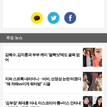
주요 뉴스
김혜수, 김지훈과 부부 케미 ‘얼빡샷’에도 굴욕 없
어
지퍼 스르륵 내리더니‥비비, 선정성 논란 터졌다
“왜 저래vs이게 워터밤” 시끌
‘김부장’ 최대훈 아내, 미스코리아 善+미스 인터내