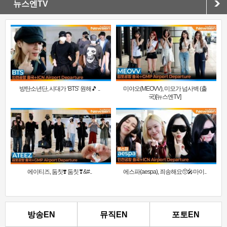
뉴스엔TV
방탄소년단, 시대가 ‘BTS’ 원해🎵 ..
미야오(MEOVV), 미모가 넘사벽 (출
국)[뉴스엔TV]
에이티즈, 둠칫❣️ 둠칫❣&#..
에스파(aespa), 죄송해요🥺🎤마이..
방송EN
뮤직EN
포토EN