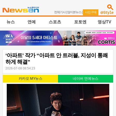
전체기사
|
많이본뉴스
|
사진구매
뉴스
연예
스포츠
포토엔
영상TV
‘아파트’ 작가 “아파트 안 트러블, 지성이 통쾌
하게 해결”
2026-07-08 08:54:23
카카오 MY뉴스
네이버 연예뉴스