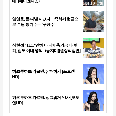
매”(데이앤나잇)
임영웅, 돈 다발 꺼냈다…즉석서 현금으
로 수당 챙겨주는 ‘구단주’
심현섭 “11살 연하 아내에 축의금 다 뺏
겨, 집도 아내 명의” (동치미)[결정적장면]
하츠투하츠 카르멘, 깜찍하게 [포토엔
HD]
하츠투하츠 카르멘, 싱그럽게 인사 [포토
엔HD]