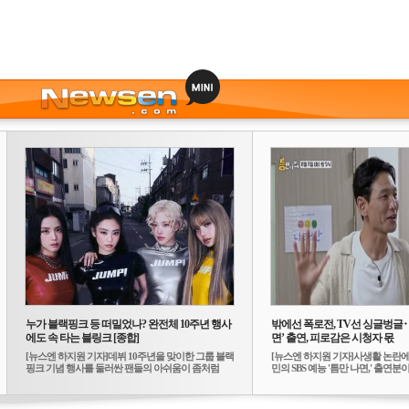
누가 블랙핑크 등 떠밀었나? 완전체 10주년 행사
밖에선 폭로전, TV선 싱글벙글
에도 속 타는 블링크 [종합]
면’ 출연, 피로감은 시청자 몫
[뉴스엔 하지원 기자]데뷔 10주년을 맞이한 그룹 블랙
[뉴스엔 하지원 기자]사생활 논란에
핑크 기념 행사를 둘러싼 팬들의 아쉬움이 좀처럼
민의 SBS 예능 '틈만 나면,' 출연분이 
가...