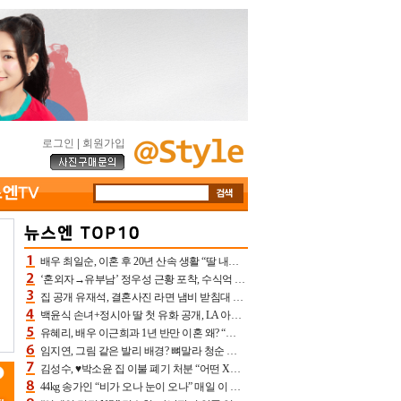
로그인
|
회원가입
배우 최일순, 이혼 후 20년 산속 생활 “딸 내가 버렸다고 원망‥맘 아파”(특종)[어제TV]
‘혼외자→유부남’ 정우성 근황 포착, 수식억 해킹 피해 후배 만났다 “존경하는”
집 공개 유재석, 결혼사진 라면 냄비 받침대 되고 분노‥가족사진도 피해(놀뭐)[어제TV]
백윤식 손녀+정시아 딸 첫 유화 공개, LA 아트쇼→서울국제조각페스타 작가다운 수준급 실력
유혜리, 배우 이근희과 1년 반만 이혼 왜? “식칼 꽂고 의자 던져” 충격 폭로(특종)[어제TV]
임지연, 그림 같은 발리 배경? 뼈말라 청순 비키니 핏에 상대 안 되네
김성수, ♥박소윤 집 이불 폐기 처분 “어떤 X이랑 썼을지 몰라” 질투(신랑수업2)[어제TV]
44kg 송가인 “비가 오나 눈이 오나” 매일 이 운동, 허벅지 근육량 상승+체지방 감소