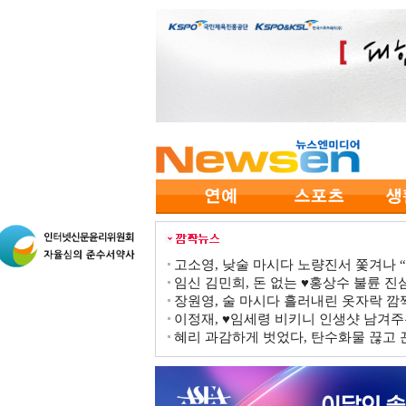
고소영, 낮술 마시다 노량진서 쫓겨나 “점
임신 김민희, 돈 없는 ♥홍상수 불륜 진심
장원영, 술 마시다 흘러내린 옷자락 
이정재, ♥임세령 비키니 인생샷 남겨주
혜리 과감하게 벗었다, 탄수화물 끊고 끈