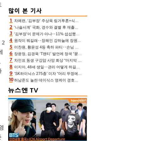
드
차예련, ‘김부장’ 주상욱 링거투혼+식스팩 비화 “옷 벗는데 아저씨는 안 된다고”(차장금)
‘나솔사계’ 국화, 경수와 결별 후 재출연…첫인상 3표 몰표
‘김부장’이 문제가 아냐‥11% 섭섭했던 ‘재벌X형사2’ 돈·빽 총동원해 컴백 [TV보고서]
원작이 뭐길래‥정해인 강하늘에 장원영까지 참여한 이 영화
 2
이찬원, 황윤성 4등 축하 파티‥손님 모으려 블랙핑크 지수와 친한 척(편스토랑)[어제TV]
에
장윤정, 김경욱 ‘T팬티’ 발언에 정색 “묻지 않았는데, 그것도 성희롱”(장공장)
로
차인표 동생 구강암 사망 회상 “마지막 순간 동생 손 잡아준 신애라, 두고두고 고마워” (신애라이프)
이지아, 48세 생일‥관리 어떻게 하길래 놀라운 동안 미모
아
‘SK하이닉스 275층’ 미자 “머리 뚜껑에서 사, 주식만 안 해도 돈 버는 것”
허남준도 놀란 데이식스 영케이 경호원병 과거 “그냥 돌았던 놈”
했
영
즌