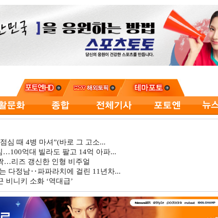
심 때 4병 마셔”(바로 그 고소...
…100억대 빌라도 팔고 14억 아파...
깜짝…리즈 갱신한 인형 비주얼
는 다정남‥파파라치에 걸린 11년차...
 비니키 소화 ‘역대급’