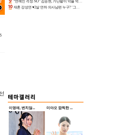
“연예인 걱정 NO” 김승현, 가난팔이 악플 억울할만‥아내+딸과 日 여행
재혼 강성연 ♥2살 연하 의사남편 누구? ‘그알’ 자문의에 훈남 비주얼 초엘리트 스펙 [종합]
5
 선
이영애, 변치않...
미야오 깜찍한 ...