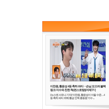
이찬원, 황윤성 4등 축하 파티‥손님 모으려 블랙
핑크 지수와 친한 척(편스토랑)[어제TV]
[뉴스엔 서유나 기자]'이찬원, 황윤성이 아들 수준…4
등 축하 파티 위해 황금 인맥 총동원'가수 ...