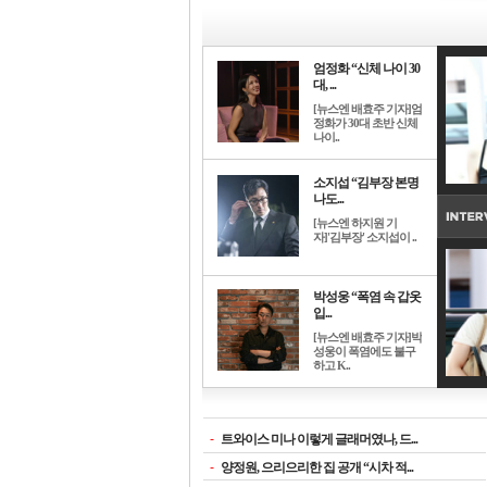
엄정화 “신체 나이 30
대, ...
[뉴스엔 배효주 기자]엄
정화가 30대 초반 신체
나이..
소지섭 “김부장 본명
나도...
[뉴스엔 하지원 기
자]'김부장' 소지섭이 ..
박성웅 “폭염 속 갑옷
입...
[뉴스엔 배효주 기자]박
성웅이 폭염에도 불구
하고 K..
-
트와이스 미나 이렇게 글래머였나, 드...
-
양정원, 으리으리한 집 공개 “시차 적...