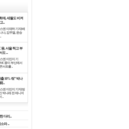
희애, 세월도 비켜
고...
뉴스엔 이재하 기자]배
나나, 김무열, 윤승
.
C몽, 서울 찍고 부
도 ...
뉴스엔 이민지 기
]MC몽이 부산에서
콘서트를 ..
출 10% 줘” 박나
前...
뉴스엔 이민지 기자]방
인 박나래 전 매니저
 ..
 다리...
라 ...