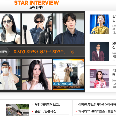
김
간 
[
우 
아, .
M
산서
[
자
도 
“매
래 
[
송
들이
-
부친 가정폭력 보고...
-
이정현, 무보정 맞아? 어마어마한
-
손담비, 일본서 신...
-
채시라 “아프다” 호소→모델 이소