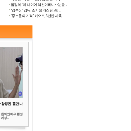
엄정화 “이 나이에 액션이라니‥눈물 ..
‘김부장’ 감독, 소지섭 캐스팅 2번 ..
‘중소돌의 기적’ 키오프, 3년만 사옥..
‥황정민 ‘틈만 나
 휩싸인 배우 황정
예정...