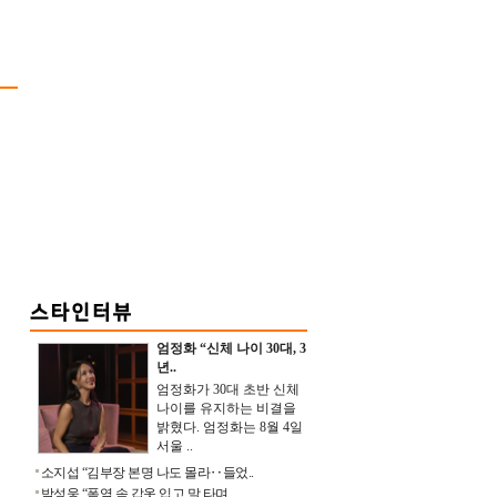
엄정화 “신체 나이 30대, 3
년..
엄정화가 30대 초반 신체
나이를 유지하는 비결을
밝혔다. 엄정화는 8월 4일
서울 ..
소지섭 “김부장 본명 나도 몰라‥들었..
박성웅 “폭염 속 갑옷 입고 말 타며 ..