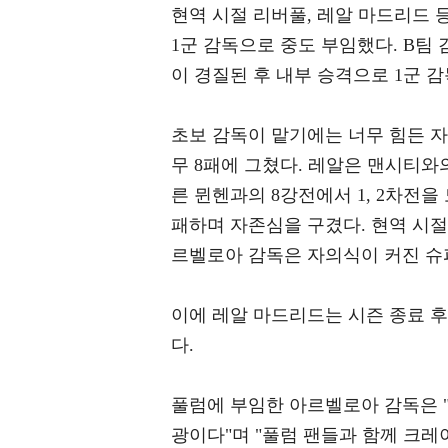
현역 시절 리버풀, 레알 마드리드
1군 감독으로 중도 부임했다. B팀
이 경질된 후 내부 승격으로 1군 
초보 감독이 맡기에는 너무 힘든 자
무 8패에 그쳤다. 레알은 맨시티와
른 뮌헨과의 8강전에서 1, 2차전을
패하며 자존심을 구겼다. 현역 시
르벨로아 감독은 자의식이 커진 슈
이에 레알 마드리드는 시즌 종료 
다.
풀럼에 부임한 아르벨로아 감독은 "
광이다"며 "풀럼 팬들과 함께 크