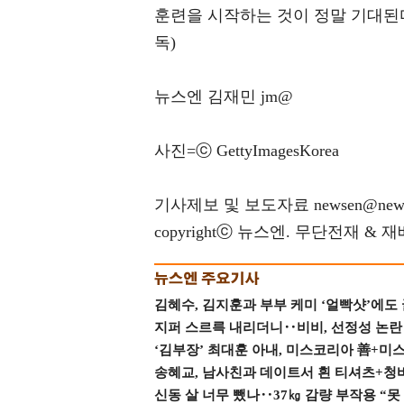
훈련을 시작하는 것이 정말 기대된
독)
뉴스엔 김재민 jm@
사진=ⓒ GettyImagesKorea
기사제보 및 보도자료 newsen@news
copyrightⓒ 뉴스엔. 무단전재 & 
김혜수, 김지훈과 부부 케미 ‘얼빡샷’에도
지퍼 스르륵 내리더니‥비비, 선정성 논란 터
‘김부장’ 최대훈 아내, 미스코리아 善+미
송혜교, 남사친과 데이트서 흰 티셔츠+청
신동 살 너무 뺐나‥37㎏ 감량 부작용 “못