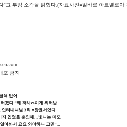
다"고 부임 소감을 밝혔다.(자료사진=알바로 아르벨로아 
en.com
재배포 금지
 굴욕 없어
졌다 “왜 저래vs이게 워터밤...
스 인터내셔널 3위 ♥장윤서였다
바지 입었을 뿐인데…빛나는 미모
 알아봐서 요요 와야하나 고민”...