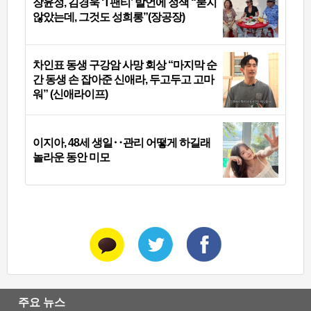
장윤정, 김경욱 ‘T팬티’ 발언에 정색 “묻지
않았는데, 그것도 성희롱”(장공장)
차인표 동생 구강암 사망 회상 “마지막 순
간 동생 손 잡아준 신애라, 두고두고 고마
워” (신애라이프)
이지아, 48세 생일‥관리 어떻게 하길래
놀라운 동안 미모
주요 뉴스