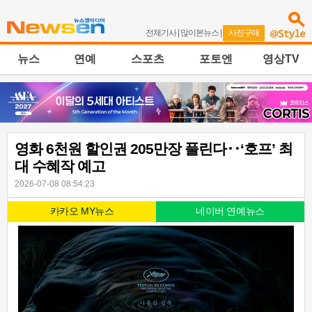
전체기사
|
많이본뉴스
|
사진구매
뉴스
연예
스포츠
포토엔
영상TV
영화 6천원 할인권 205만장 풀린다‥‘호프’ 최
대 수혜작 예고
2026-07-08 08:54:23
카카오 MY뉴스
네이버 연예뉴스