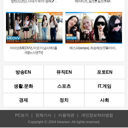
방탄소년단, 시대가 ‘BTS’ 원해🎵 ..
에이티즈, 둠칫❣️ 둠칫❣&#..
미야오(MEOVV), 미모가 넘사벽 (출
에스파(aespa), 죄송해요🥺🎤마이..
국)[뉴스엔TV]
방송EN
뮤직EN
포토EN
생활.문화
스포츠
IT.게임
경제
정치
사회
PC보기
|
전체기사
|
이용약관
|
개인정보처리방침
Copyright ⓒ 2004 Newsen. All rights reserved.