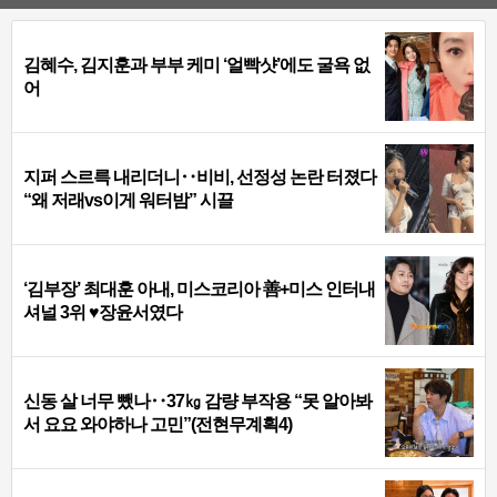
김혜수, 김지훈과 부부 케미 ‘얼빡샷’에도 굴욕 없
어
지퍼 스르륵 내리더니‥비비, 선정성 논란 터졌다
“왜 저래vs이게 워터밤” 시끌
‘김부장’ 최대훈 아내, 미스코리아 善+미스 인터내
셔널 3위 ♥장윤서였다
신동 살 너무 뺐나‥37㎏ 감량 부작용 “못 알아봐
서 요요 와야하나 고민”(전현무계획4)