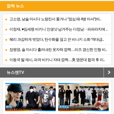
깜짝 뉴스
고소영, 낮술 마시다 노량진서 쫓겨나 “점심 때 4병 마셔”(바..
이정재, ♥임세령 비키니 인생샷 남겨주는 다정남‥파파라치에 ..
혜리 과감하게 벗었다, 탄수화물 끊고 끈 비니키 소화 ‘역대급..
장원영, 술 마시다 흘러내린 옷자락 깜짝…리즈 갱신한 인형 비..
이동국 딸 재시, 파격 비키니 자태 깜짝…美 명문대 합격 후 리..
뉴스엔TV