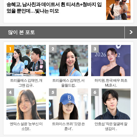
송혜교, 남사친과 데이트서 흰 티셔츠+청바지 입
었을 뿐인데…빛나는 미모
많이 본 포토
트리플에스 김채연, 개
트리플에스 김채연, 서
하지원, 한국 배우 최초
그맨 김규..
울월드컵..
MLB 시..
엔믹스 설윤 ‘눈부신 미
트와이스 쯔위 ‘갓경 쓴
안효섭 ‘작은 얼굴에 잘
소’[포..
훈녀’..
생김이 ..