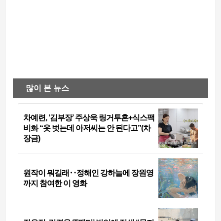
많이 본 뉴스
차예련, ‘김부장’ 주상욱 링거투혼+식스팩
비화 “옷 벗는데 아저씨는 안 된다고”(차
장금)
원작이 뭐길래‥정해인 강하늘에 장원영
까지 참여한 이 영화