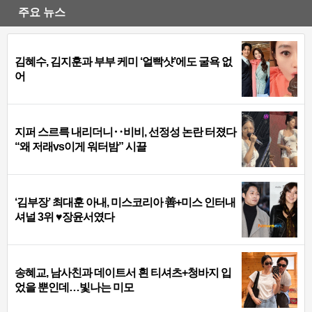
주요 뉴스
김혜수, 김지훈과 부부 케미 ‘얼빡샷’에도 굴욕 없
어
지퍼 스르륵 내리더니‥비비, 선정성 논란 터졌다
“왜 저래vs이게 워터밤” 시끌
‘김부장’ 최대훈 아내, 미스코리아 善+미스 인터내
셔널 3위 ♥장윤서였다
송혜교, 남사친과 데이트서 흰 티셔츠+청바지 입
었을 뿐인데…빛나는 미모