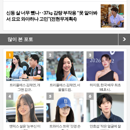
신동 살 너무 뺐나‥37㎏ 감량 부작용 “못 알아봐
서 요요 와야하나 고민”(전현무계획4)
많이 본 포토
트리플에스 김채연, 개
트리플에스 김채연, 서
하지원, 한국 배우 최초
그맨 김규..
울월드컵..
MLB 시..
엔믹스 설윤 ‘눈부신 미
트와이스 쯔위 ‘갓경 쓴
안효섭 ‘작은 얼굴에 잘