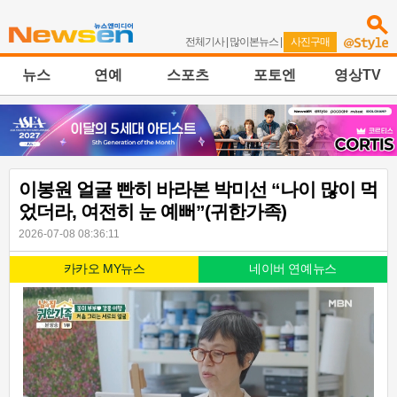
전체기사
|
많이본뉴스
|
사진구매
뉴스
연예
스포츠
포토엔
영상TV
이봉원 얼굴 빤히 바라본 박미선 “나이 많이 먹
었더라, 여전히 눈 예뻐”(귀한가족)
2026-07-08 08:36:11
카카오 MY뉴스
네이버 연예뉴스