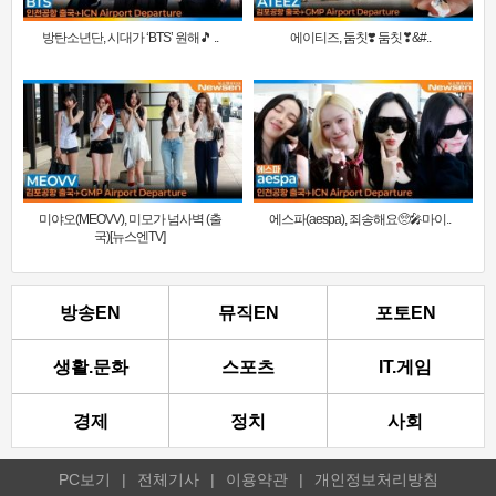
방탄소년단, 시대가 ‘BTS’ 원해🎵 ..
에이티즈, 둠칫❣️ 둠칫❣&#..
미야오(MEOVV), 미모가 넘사벽 (출
에스파(aespa), 죄송해요🥺🎤마이..
국)[뉴스엔TV]
방송EN
뮤직EN
포토EN
생활.문화
스포츠
IT.게임
경제
정치
사회
PC보기
|
전체기사
|
이용약관
|
개인정보처리방침