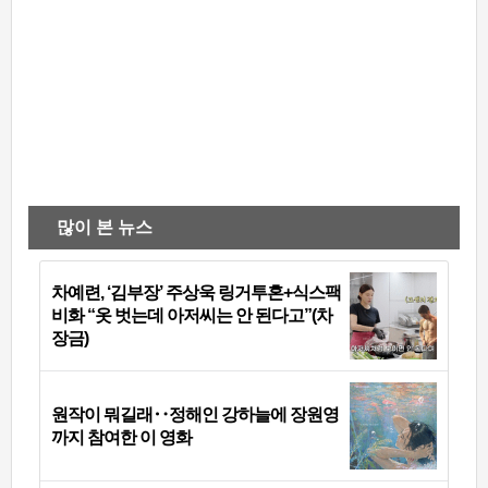
많이 본 뉴스
차예련, ‘김부장’ 주상욱 링거투혼+식스팩
비화 “옷 벗는데 아저씨는 안 된다고”(차
장금)
원작이 뭐길래‥정해인 강하늘에 장원영
까지 참여한 이 영화