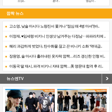
소’[포..
훈녀’..
생김이 ..
깜짝 뉴스
고소영, 낮술 마시다 노량진서 쫓겨나 “점심 때 4병 마셔”(바..
이정재, ♥임세령 비키니 인생샷 남겨주는 다정남‥파파라치에 ..
혜리 과감하게 벗었다, 탄수화물 끊고 끈 비니키 소화 ‘역대급..
장원영, 술 마시다 흘러내린 옷자락 깜짝…리즈 갱신한 인형 비..
이동국 딸 재시, 파격 비키니 자태 깜짝…美 명문대 합격 후 리..
뉴스엔TV