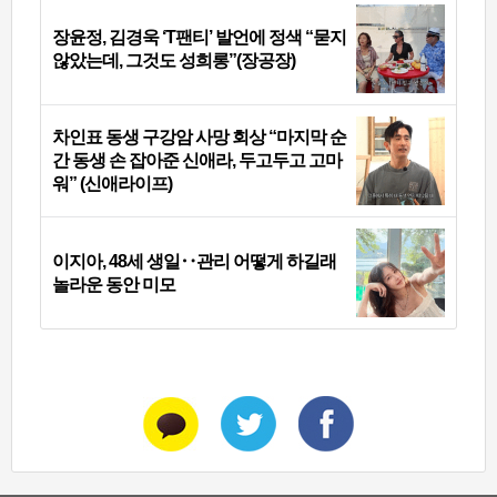
장윤정, 김경욱 ‘T팬티’ 발언에 정색 “묻지
않았는데, 그것도 성희롱”(장공장)
차인표 동생 구강암 사망 회상 “마지막 순
간 동생 손 잡아준 신애라, 두고두고 고마
워” (신애라이프)
이지아, 48세 생일‥관리 어떻게 하길래
놀라운 동안 미모