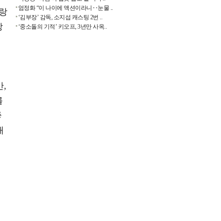
엄정화 “이 나이에 액션이라니‥눈물 ..
나랑
‘김부장’ 감독, 소지섭 캐스팅 2번 ..
장
‘중소돌의 기적’ 키오프, 3년만 사옥..
,
를
좋
캐