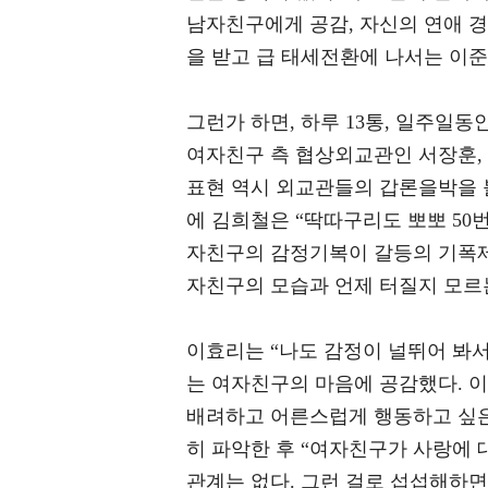
남자친구에게 공감, 자신의 연애 
을 받고 급 태세전환에 나서는 이준
그런가 하면, 하루 13통, 일주일
여자친구 측 협상외교관인 서장훈, 
표현 역시 외교관들의 갑론을박을 불
에 김희철은 “딱따구리도 뽀뽀 50번
자친구의 감정기복이 갈등의 기폭제
자친구의 모습과 언제 터질지 모르
이효리는 “나도 감정이 널뛰어 봐
는 여자친구의 마음에 공감했다. 
배려하고 어른스럽게 행동하고 싶은
히 파악한 후 “여자친구가 사랑에 대
관계는 없다. 그런 걸로 섭섭해하면