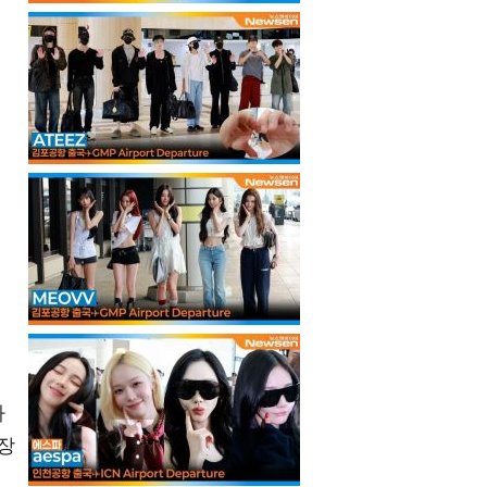
나
장
며