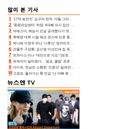
‘17억 빚잔치’ 김구라 전처, 아들 그리는 “나 뿐인데” 친엄마 챙기는 효심 눈길
‘중증외상센터’ 하영, 4대째 의사 집안 인증 “증조부, 고종 황제 진료”(옥문아)[어제TV]
여에스더, 예능서 민낯 공개했다가 댓글에 충격 “눈 왜 저렇게 처졌냐고”(에스더TV)
류혜영 대학 시절 패션 센스에 민호 충격 “레몬색 레깅스에 다리 없는 줄”(나혼산)
박나래 이장우 떠난 ‘나혼산’ 덩어리즈 왔다, 1인 1케이크에 팜유 전현무 충격[어제TV]
건물주 구성환, 김신영 이선민과 집 옥상서 41만원 한우 파티 “화력이 성화봉송”(나혼산)
트와이스 미나 ‘대만으로 가요~’[포토엔HD]
유재석이 달라졌다…‘쉼표, 클럽’ 초호화 코스에 주우재도 감탄 (놀면 뭐하니?)
아이유, 전남친 소환한 ‘인증샷’ 일파만파 속…남사친 변우석 선물도 남겼나 ‘훈훈’
고경표, 돌아가신 母 언급 “난 아빠 못 될 듯” 족보 태운 부친 응원 뭉클(나혼산)