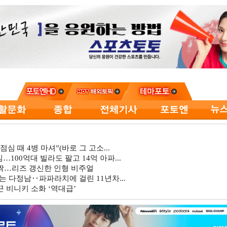
심 때 4병 마셔”(바로 그 고소...
…100억대 빌라도 팔고 14억 아파...
깜짝…리즈 갱신한 인형 비주얼
는 다정남‥파파라치에 걸린 11년차...
 비니키 소화 ‘역대급’