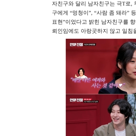
자친구와 달리 남자친구는 극T로,
구에게 “멍청이”, “사람 좀 돼라
표현”이었다고 밝힌 남자친구를 향
뢰인임에도 아랑곳하지 않고 일침을