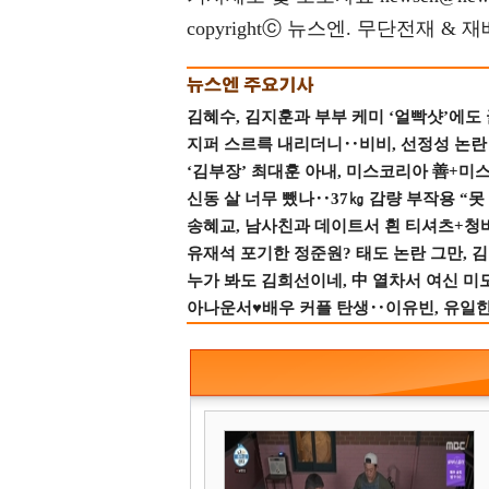
copyrightⓒ 뉴스엔. 무단전재 & 
김혜수, 김지훈과 부부 케미 ‘얼빡샷’에도
지퍼 스르륵 내리더니‥비비, 선정성 논란 터
‘김부장’ 최대훈 아내, 미스코리아 善+미
신동 살 너무 뺐나‥37㎏ 감량 부작용 “못
송혜교, 남사친과 데이트서 흰 티셔츠+청
유재석 포기한 정준원? 태도 논란 그만, 김현
누가 봐도 김희선이네, 中 열차서 여신 미
아나운서♥배우 커플 탄생‥이유빈, 유일한 최