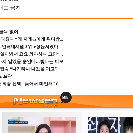
재배포 금지
 굴욕 없어
졌다 “왜 저래vs이게 워터밤...
스 인터내셔널 3위 ♥장윤서였다
 알아봐서 요요 와야하나 고민”...
바지 입었을 뿐인데…빛나는 미모
숙 “나가라니 나갔을 거고” ...
모 포착
종 선택 “늦어서 미안해” (...