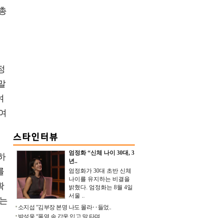
총
에
정
말
여
여
엄정화 “신체 나이 30대, 3
하
년..
를
엄정화가 30대 초반 신체
나이를 유지하는 비결을
확
밝혔다. 엄정화는 8월 4일
서울 ..
있는
소지섭 “김부장 본명 나도 몰라‥들었..
구
박성웅 “폭염 속 갑옷 입고 말 타며 ..