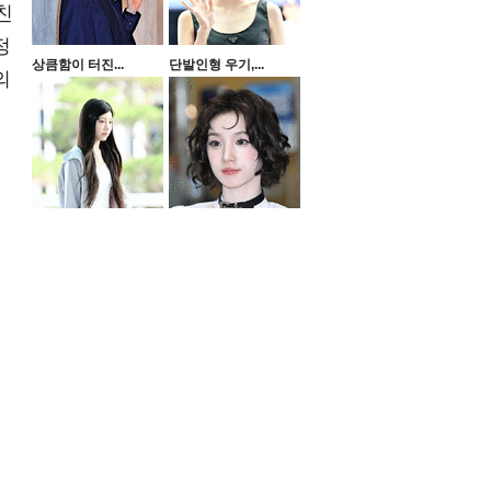
친
정
상큼함이 터진...
단발인형 우기,...
의