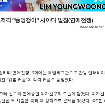
 저격 “똥멍청이” 사이다 일침(연애전쟁)
2026-07-08 08:22:1
애 리얼리티‘연애전쟁’ 3회에는 특별외교관으로 만능 엔터테이
일전 ‘워홀 커플’이 의뢰 커플로 등장했다.
친오빠 친구와 연애중인 여자친구의 모습이 담겼다. 여자
돌입한 두 사람은 극과 극 성격으로 문제를 겪었다. 극F인 