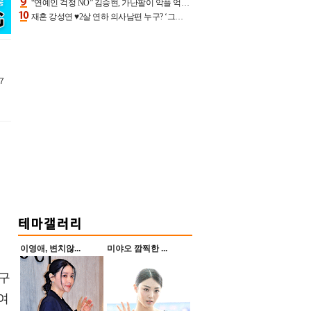
“연예인 걱정 NO” 김승현, 가난팔이 악플 억울할만‥아내+딸과 日 여행
재혼 강성연 ♥2살 연하 의사남편 누구? ‘그알’ 자문의에 훈남 비주얼 초엘리트 스펙 [종합]
7
이영애, 변치않...
미야오 깜찍한 ...
친구
여