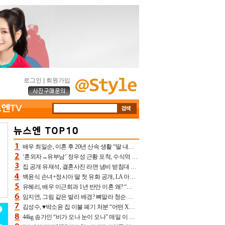
로그인
|
회원가입
배우 최일순, 이혼 후 20년 산속 생활 “딸 내가 버렸다고 원망‥맘 아파”(특종)[어제TV]
‘혼외자→유부남’ 정우성 근황 포착, 수식억 해킹 피해 후배 만났다 “존경하는”
집 공개 유재석, 결혼사진 라면 냄비 받침대 되고 분노‥가족사진도 피해(놀뭐)[어제TV]
백윤식 손녀+정시아 딸 첫 유화 공개, LA 아트쇼→서울국제조각페스타 작가다운 수준급 실력
유혜리, 배우 이근희과 1년 반만 이혼 왜? “식칼 꽂고 의자 던져” 충격 폭로(특종)[어제TV]
임지연, 그림 같은 발리 배경? 뼈말라 청순 비키니 핏에 상대 안 되네
김성수, ♥박소윤 집 이불 폐기 처분 “어떤 X이랑 썼을지 몰라” 질투(신랑수업2)[어제TV]
44kg 송가인 “비가 오나 눈이 오나” 매일 이 운동, 허벅지 근육량 상승+체지방 감소