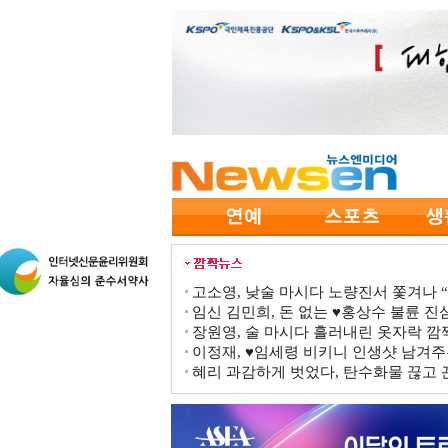
고소영, 낮술 마시다 노량진서 쫓겨나 “점
임신 김민희, 돈 없는 ♥홍상수 불륜 진심
장원영, 술 마시다 흘러내린 옷자락 
이정재, ♥임세령 비키니 인생샷 남겨주
혜리 과감하게 벗었다, 탄수화물 끊고 끈