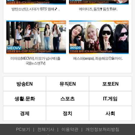
방탄소년단, 시대가 ‘BTS’ 원해🎵 ..
에이티즈, 둠칫❣️ 둠칫❣&#..
미야오(MEOVV), 미모가 넘사벽 (출
에스파(aespa), 죄송해요🥺🎤마이..
국)[뉴스엔TV]
방송EN
뮤직EN
포토EN
생활.문화
스포츠
IT.게임
경제
정치
사회
PC보기
|
전체기사
|
이용약관
|
개인정보처리방침