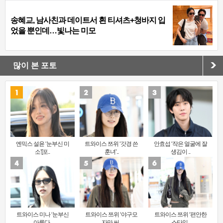
송혜교, 남사친과 데이트서 흰 티셔츠+청바지 입
었을 뿐인데…빛나는 미모
많이 본 포토
엔믹스 설윤 ‘눈부신 미
트와이스 쯔위 ‘갓경 쓴
안효섭 ‘작은 얼굴에 잘
소’[포..
훈녀’..
생김이 ..
트와이스 미나 ‘눈부신
트와이스 쯔위 ‘야구모
트와이스 쯔위 ‘편안한
아름다..
자만 써..
스타일..