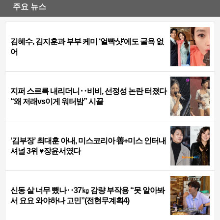
주요 뉴스
김혜수, 김지훈과 부부 케미 ‘얼빡샷’에도 굴욕 없
어
지퍼 스르륵 내리더니‥비비, 선정성 논란 터졌다
“왜 저래vs이게 워터밤” 시끌
‘김부장’ 최대훈 아내, 미스코리아 善+미스 인터내
셔널 3위 ♥장윤서였다
신동 살 너무 뺐나‥37㎏ 감량 부작용 “못 알아봐
서 요요 와야하나 고민”(전현무계획4)