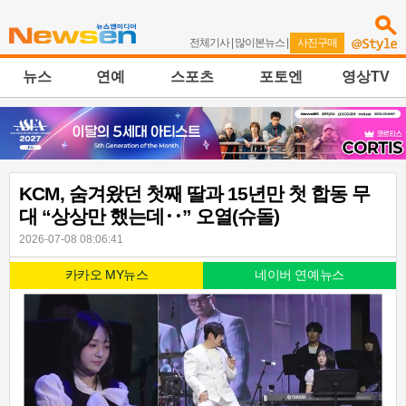
전체기사
|
많이본뉴스
|
사진구매
뉴스
연예
스포츠
포토엔
영상TV
KCM, 숨겨왔던 첫째 딸과 15년만 첫 합동 무
대 “상상만 했는데‥” 오열(슈돌)
2026-07-08 08:06:41
카카오 MY뉴스
네이버 연예뉴스