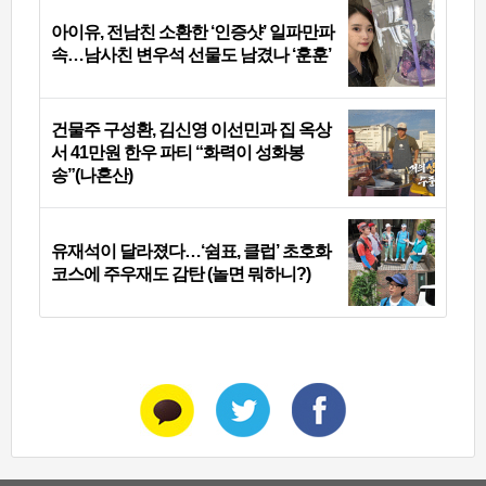
아이유, 전남친 소환한 ‘인증샷’ 일파만파
속…남사친 변우석 선물도 남겼나 ‘훈훈’
건물주 구성환, 김신영 이선민과 집 옥상
서 41만원 한우 파티 “화력이 성화봉
송”(나혼산)
유재석이 달라졌다…‘쉼표, 클럽’ 초호화
코스에 주우재도 감탄 (놀면 뭐하니?)