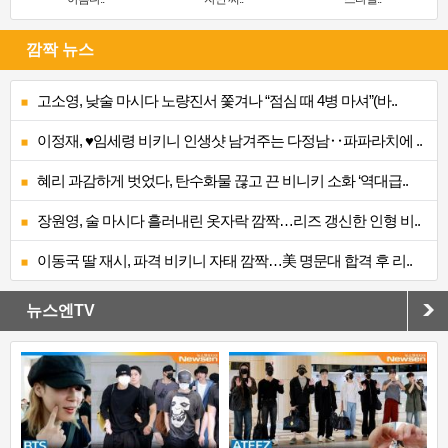
깜짝 뉴스
고소영, 낮술 마시다 노량진서 쫓겨나 “점심 때 4병 마셔”(바..
이정재, ♥임세령 비키니 인생샷 남겨주는 다정남‥파파라치에 ..
혜리 과감하게 벗었다, 탄수화물 끊고 끈 비니키 소화 ‘역대급..
장원영, 술 마시다 흘러내린 옷자락 깜짝…리즈 갱신한 인형 비..
이동국 딸 재시, 파격 비키니 자태 깜짝…美 명문대 합격 후 리..
뉴스엔TV