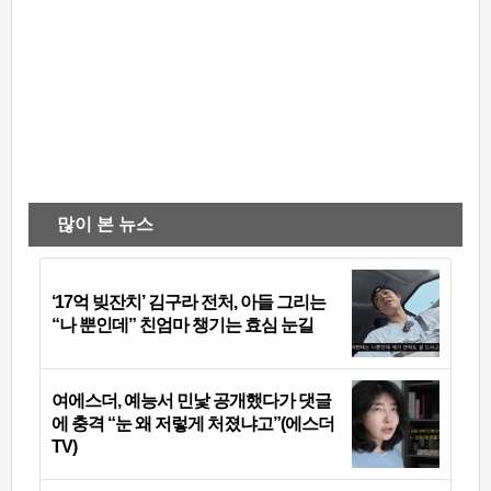
많이 본 뉴스
‘17억 빚잔치’ 김구라 전처, 아들 그리는
“나 뿐인데” 친엄마 챙기는 효심 눈길
여에스더, 예능서 민낯 공개했다가 댓글
에 충격 “눈 왜 저렇게 처졌냐고”(에스더
TV)