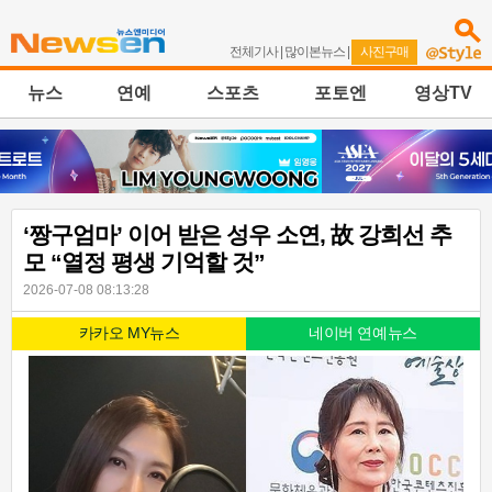
전체기사
|
많이본뉴스
|
사진구매
뉴스
연예
스포츠
포토엔
영상TV
‘짱구엄마’ 이어 받은 성우 소연, 故 강희선 추
모 “열정 평생 기억할 것”
2026-07-08 08:13:28
카카오 MY뉴스
네이버 연예뉴스