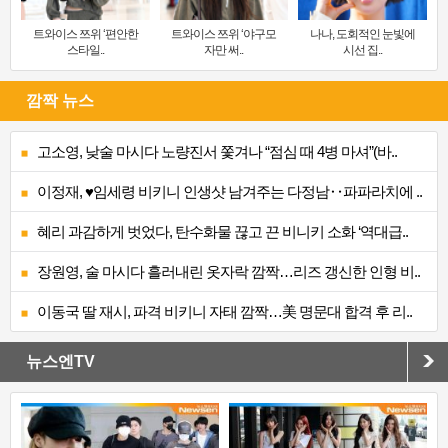
트와이스 쯔위 ‘편안한
트와이스 쯔위 ‘야구모
나나, 도회적인 눈빛에
스타일..
자만 써..
시선 집..
깜짝 뉴스
고소영, 낮술 마시다 노량진서 쫓겨나 “점심 때 4병 마셔”(바..
이정재, ♥임세령 비키니 인생샷 남겨주는 다정남‥파파라치에 ..
혜리 과감하게 벗었다, 탄수화물 끊고 끈 비니키 소화 ‘역대급..
장원영, 술 마시다 흘러내린 옷자락 깜짝…리즈 갱신한 인형 비..
이동국 딸 재시, 파격 비키니 자태 깜짝…美 명문대 합격 후 리..
뉴스엔TV