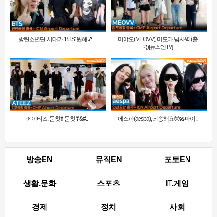
방탄소년단, 시대가 ‘BTS’ 원해🎵 ..
미야오(MEOVV), 미모가 넘사벽 (출
국)[뉴스엔TV]
에이티즈, 둠칫❣️ 둠칫❣&#..
에스파(aespa), 죄송해요🥺🎤마이..
방송EN
뮤직EN
포토EN
생활.문화
스포츠
IT.게임
경제
정치
사회