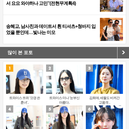
서 요요 와야하나 고민”(전현무계획4)
송혜교, 남사친과 데이트서 흰 티셔츠+청바지 입
었을 뿐인데…빛나는 미모
많이 본 포토
트와이스 쯔위 ‘갓경 쓴
트와이스 미나 ‘눈부신
김희애, 세월도 비켜간
훈녀’..
아름다..
고품격 ..