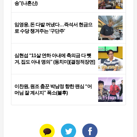
송”(나혼산)
임영웅, 돈 다발 꺼냈다…즉석서 현금으
로 수당 챙겨주는 ‘구단주’
심현섭 “11살 연하 아내에 축의금 다 뺏
겨, 집도 아내 명의” (동치미)[결정적장면]
이찬원, 원조 춤꾼 박남정 향한 팬심 “어
머님 잘 계시지” 폭소(불후)