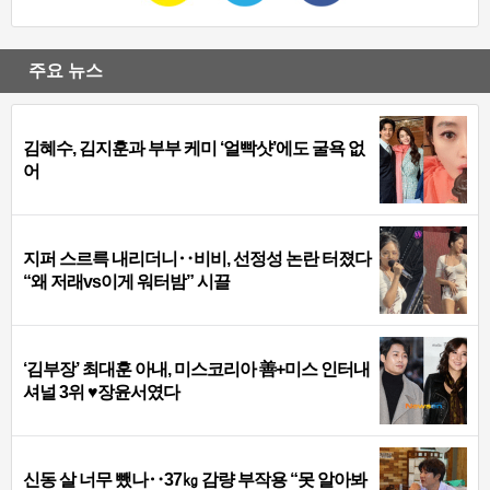
주요 뉴스
김혜수, 김지훈과 부부 케미 ‘얼빡샷’에도 굴욕 없
어
지퍼 스르륵 내리더니‥비비, 선정성 논란 터졌다
“왜 저래vs이게 워터밤” 시끌
‘김부장’ 최대훈 아내, 미스코리아 善+미스 인터내
셔널 3위 ♥장윤서였다
신동 살 너무 뺐나‥37㎏ 감량 부작용 “못 알아봐