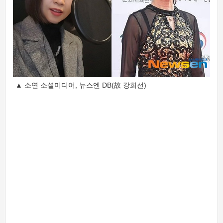
▲ 소연 소셜미디어, 뉴스엔 DB(故 강희선)