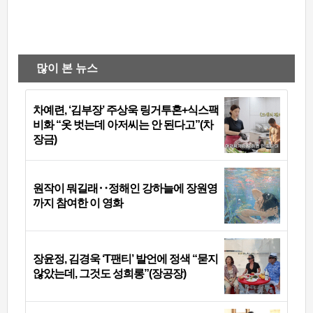
많이 본 뉴스
차예련, ‘김부장’ 주상욱 링거투혼+식스팩
비화 “옷 벗는데 아저씨는 안 된다고”(차
장금)
원작이 뭐길래‥정해인 강하늘에 장원영
까지 참여한 이 영화
장윤정, 김경욱 ‘T팬티’ 발언에 정색 “묻지
않았는데, 그것도 성희롱”(장공장)