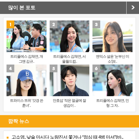
많이 본 포토
트리플에스 김채연, 개
트리플에스 김채연, 서
엔믹스 설윤 ‘눈부신 미
그맨 김규..
울월드컵..
소’[포..
트와이스 쯔위 ‘갓경 쓴
안효섭 ‘작은 얼굴에 잘
트리플에스 김채연, 인
훈녀’..
생김이 ..
형 그 자..
깜짝 뉴스
고소영, 낮술 마시다 노량진서 쫓겨나 “점심 때 4병 마셔”(바..