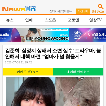
전체기사
|
많이본뉴스
|
사진구매
뉴스
연예
스포츠
포토엔
영상TV
김준희 ‘심정지 상태서 소변 실수’ 트라우마, 불
안해서 대책 마련 “엄마가 널 찾을게”
2026-07-08 11:39:42
카카오 MY뉴스
네이버 연예뉴스