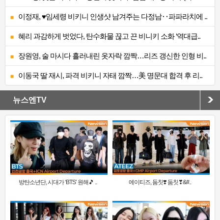
이정재, ♥임세령 비키니 인생샷 남겨주는 다정남‥파파라치에 ..
혜리 과감하게 벗었다, 탄수화물 끊고 끈 비니키 소화 ‘역대급..
장원영, 술 마시다 흘러내린 옷자락 깜짝…리즈 갱신한 인형 비..
이동국 딸 재시, 파격 비키니 자태 깜짝…美 명문대 합격 후 리..
뉴스엔TV
방탄소년단, 시대가 ‘BTS’ 원해🎵 ..
에이티즈, 둠칫❣️ 둠칫❣&#..