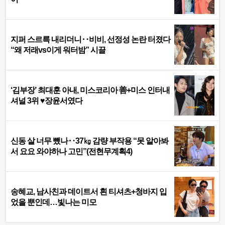
지퍼 스르륵 내리더니‥비비, 선정성 논란 터졌다
“왜 저래vs이게 워터밤” 시끌
‘김부장’ 최대훈 아내, 미스코리아 善+미스 인터내
셔널 3위 ♥장윤서였다
신동 살 너무 뺐나‥37㎏ 감량 부작용 “못 알아봐
서 요요 와야하나 고민”(전현무계획4)
송혜교, 남사친과 데이트서 흰 티셔츠+청바지 입
었을 뿐인데…빛나는 미모