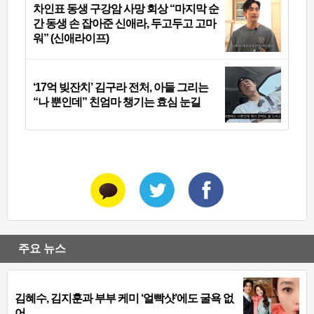
차인표 동생 구강암 사망 회상 “마지막 순
간 동생 손 잡아준 신애라, 두고두고 고마
워” (신애라이프)
‘17억 빚잔치’ 김구라 전처, 아들 그리는
“나 뿐인데” 친엄마 챙기는 효심 눈길
주요 뉴스
김혜수, 김지훈과 부부 케미 ‘얼빡샷’에도 굴욕 없
어