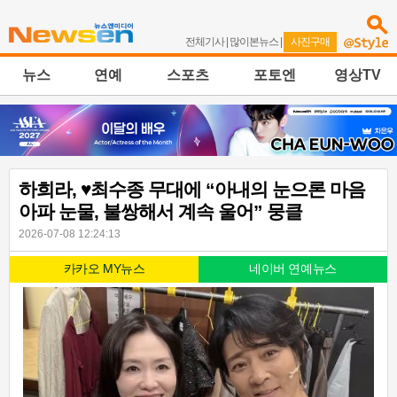
전체기사
|
많이본뉴스
|
사진구매
뉴스
연예
스포츠
포토엔
영상TV
하희라, ♥최수종 무대에 “아내의 눈으론 마음
아파 눈물, 불쌍해서 계속 울어” 뭉클
2026-07-08 12:24:13
카카오 MY뉴스
네이버 연예뉴스