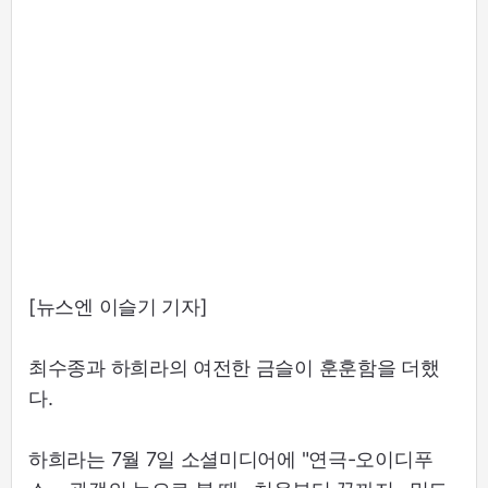
[뉴스엔 이슬기 기자]
최수종과 하희라의 여전한 금슬이 훈훈함을 더했
다.
하희라는 7월 7일 소셜미디어에 "연극-오이디푸