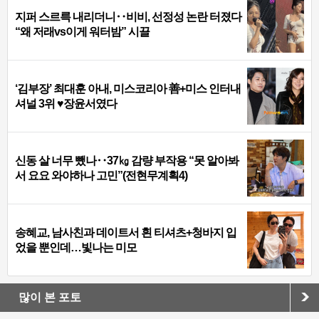
지퍼 스르륵 내리더니‥비비, 선정성 논란 터졌다
“왜 저래vs이게 워터밤” 시끌
‘김부장’ 최대훈 아내, 미스코리아 善+미스 인터내
셔널 3위 ♥장윤서였다
신동 살 너무 뺐나‥37㎏ 감량 부작용 “못 알아봐
서 요요 와야하나 고민”(전현무계획4)
송혜교, 남사친과 데이트서 흰 티셔츠+청바지 입
었을 뿐인데…빛나는 미모
많이 본 포토