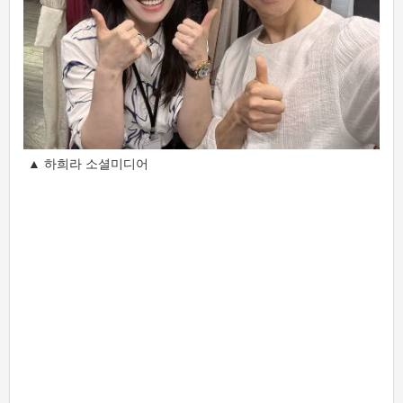
▲ 하희라 소셜미디어