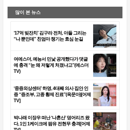
많이 본 뉴스
‘17억 빚잔치’ 김구라 전처, 아들 그리는
“나 뿐인데” 친엄마 챙기는 효심 눈길
여에스더, 예능서 민낯 공개했다가 댓글
에 충격 “눈 왜 저렇게 처졌냐고”(에스더
TV)
‘중증외상센터’ 하영, 4대째 의사 집안 인
증 “증조부, 고종 황제 진료”(옥문아)[어제
TV]
박나래 이장우 떠난 ‘나혼산’ 덩어리즈 왔
다, 1인 1케이크에 팜유 전현무 충격[어제
TV]