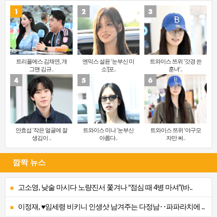
트리플에스 김채연, 개
엔믹스 설윤 ‘눈부신 미
트와이스 쯔위 ‘갓경 쓴
그맨 김규..
소’[포..
훈녀’..
안효섭 ‘작은 얼굴에 잘
트와이스 미나 ‘눈부신
트와이스 쯔위 ‘야구모
생김이 ..
아름다..
자만 써..
깜짝 뉴스
고소영, 낮술 마시다 노량진서 쫓겨나 “점심 때 4병 마셔”(바..
이정재, ♥임세령 비키니 인생샷 남겨주는 다정남‥파파라치에 ..