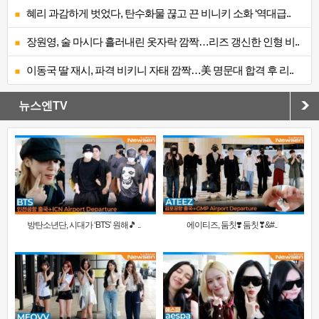
혜리 과감하게 벗었다, 탄수화물 끊고 끈 비니키 소화 ‘역대급..
장원영, 술 마시다 흘러내린 옷자락 깜짝…리즈 갱신한 인형 비..
이동국 딸 재시, 파격 비키니 자태 깜짝…美 명문대 합격 후 리..
뉴스엔TV
방탄소년단, 시대가 ‘BTS’ 원해🎵 ..
에이티즈, 둠칫❣️ 둠칫❣&#..