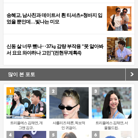
송혜교, 남사친과 데이트서 흰 티셔츠+청바지 입
었을 뿐인데…빛나는 미모
신동 살 너무 뺐나‥37㎏ 감량 부작용 “못 알아봐
서 요요 와야하나 고민”(전현무계획4)
많이 본 포토
트리플에스 김채연, 개
샤를리즈 테론, 독보적
트리플에스 김채연, 서
그맨 김규..
인 귀걸이..
울월드컵..