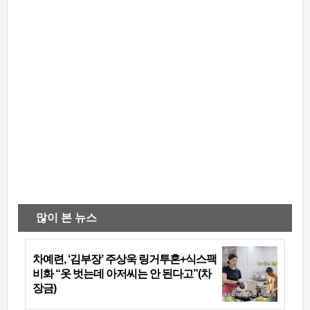
많이 본 뉴스
차예련, ‘김부장’ 주상욱 링거투혼+식스팩
비화 “옷 벗는데 아저씨는 안 된다고”(차
장금)