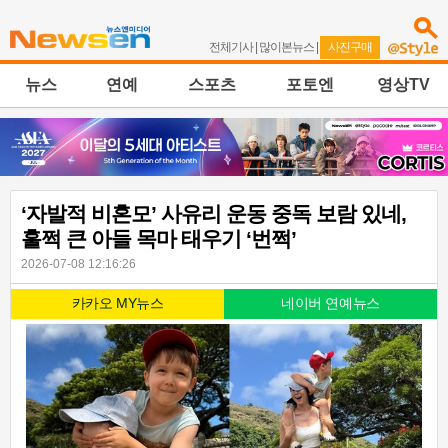
전체기사
|
많이본뉴스
|
사진구매
뉴스
연예
스포츠
포토엔
영상TV
‘자발적 비혼모’ 사유리 운동 중독 보람 있네,
훌쩍 큰 아들 목마 태우기 ‘번쩍’
2026-07-08 12:16:26
카카오 MY뉴스
네이버 연예뉴스