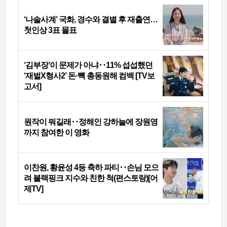
‘나솔사계’ 국화, 경수와 결별 후 재출연…
첫인상 3표 몰표
‘김부장’이 문제가 아냐‥11% 섭섭했던
‘재벌X형사2’ 돈·빽 총동원해 컴백 [TV보
고서]
원작이 뭐길래‥정해인 강하늘에 장원영
까지 참여한 이 영화
이찬원, 황윤성 4등 축하 파티‥손님 모으
려 블랙핑크 지수와 친한 척(편스토랑)[어
제TV]