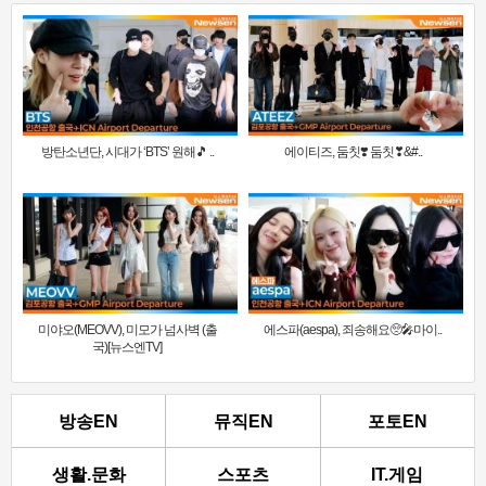
방탄소년단, 시대가 ‘BTS’ 원해🎵 ..
에이티즈, 둠칫❣️ 둠칫❣&#..
미야오(MEOVV), 미모가 넘사벽 (출
에스파(aespa), 죄송해요🥺🎤마이..
국)[뉴스엔TV]
방송EN
뮤직EN
포토EN
생활.문화
스포츠
IT.게임