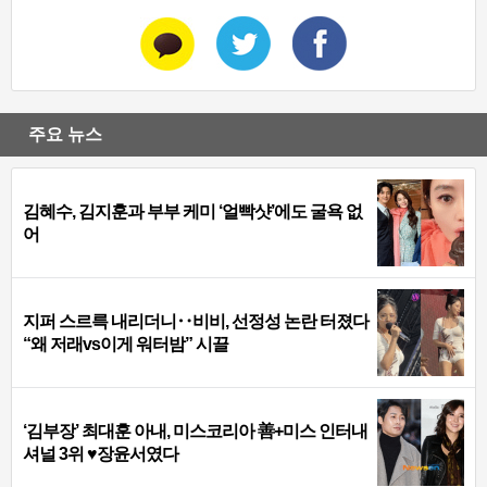
주요 뉴스
김혜수, 김지훈과 부부 케미 ‘얼빡샷’에도 굴욕 없
어
지퍼 스르륵 내리더니‥비비, 선정성 논란 터졌다
“왜 저래vs이게 워터밤” 시끌
‘김부장’ 최대훈 아내, 미스코리아 善+미스 인터내
셔널 3위 ♥장윤서였다