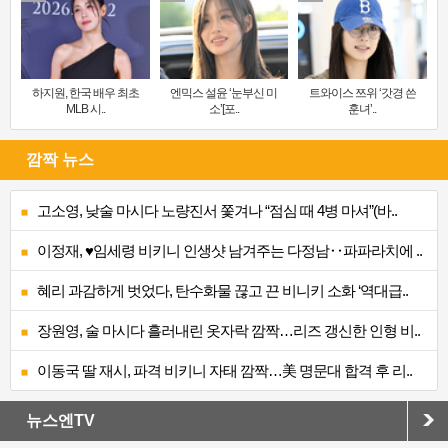
하지원, 한국 배우 최초
엔믹스 설윤 ‘눈부신 미
트와이스 쯔위 ‘갓경 쓴
MLB 시..
소’[포..
훈녀’..
깜짝 뉴스
고소영, 낮술 마시다 노량진서 쫓겨나 “점심 때 4병 마셔”(바..
이정재, ♥임세령 비키니 인생샷 남겨주는 다정남‥파파라치에 ..
혜리 과감하게 벗었다, 탄수화물 끊고 끈 비니키 소화 ‘역대급..
장원영, 술 마시다 흘러내린 옷자락 깜짝…리즈 갱신한 인형 비..
이동국 딸 재시, 파격 비키니 자태 깜짝…美 명문대 합격 후 리..
뉴스엔TV