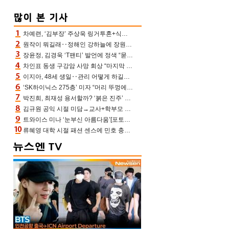
차예련, ‘김부장’ 주상욱 링거투혼+식스팩 비화 “옷 벗는데 아저씨는 안 된다고”(차장금)
원작이 뭐길래‥정해인 강하늘에 장원영까지 참여한 이 영화
장윤정, 김경욱 ‘T팬티’ 발언에 정색 “묻지 않았는데, 그것도 성희롱”(장공장)
차인표 동생 구강암 사망 회상 “마지막 순간 동생 손 잡아준 신애라, 두고두고 고마워” (신애라이프)
이지아, 48세 생일‥관리 어떻게 하길래 놀라운 동안 미모
‘SK하이닉스 275층’ 미자 “머리 뚜껑에서 사, 주식만 안 해도 돈 버는 것”
박진희, 최재성 용서할까? ‘붉은 진주’ 오늘(7일) 결말 나온다
김규원 공익 시절 미담→교사+학부모 추가 미담 속출 “휠체어 탄 아이와 산책도”[종합]
트와이스 미나 ‘눈부신 아름다움’[포토엔HD]
류혜영 대학 시절 패션 센스에 민호 충격 “레몬색 레깅스에 다리 없는 줄”(나혼산)