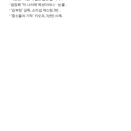
엄정화 “이 나이에 액션이라니‥눈물 ..
‘김부장’ 감독, 소지섭 캐스팅 2번 ..
‘중소돌의 기적’ 키오프, 3년만 사옥..