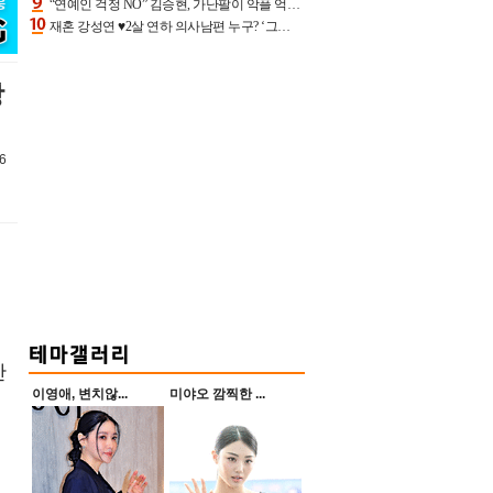
“연예인 걱정 NO” 김승현, 가난팔이 악플 억울할만‥아내+딸과 日 여행
재혼 강성연 ♥2살 연하 의사남편 누구? ‘그알’ 자문의에 훈남 비주얼 초엘리트 스펙 [종합]
상
6
만
이영애, 변치않...
미야오 깜찍한 ...
는