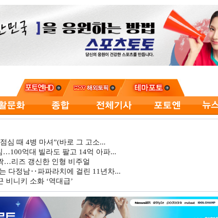
심 때 4병 마셔”(바로 그 고소...
…100억대 빌라도 팔고 14억 아파...
깜짝…리즈 갱신한 인형 비주얼
는 다정남‥파파라치에 걸린 11년차...
 비니키 소화 ‘역대급’