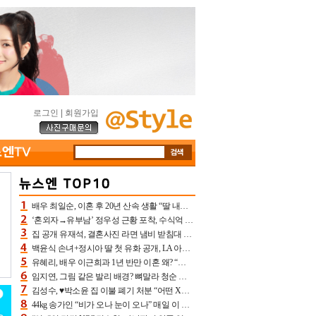
로그인
|
회원가입
배우 최일순, 이혼 후 20년 산속 생활 “딸 내가 버렸다고 원망‥맘 아파”(특종)[어제TV]
‘혼외자→유부남’ 정우성 근황 포착, 수식억 해킹 피해 후배 만났다 “존경하는”
집 공개 유재석, 결혼사진 라면 냄비 받침대 되고 분노‥가족사진도 피해(놀뭐)[어제TV]
백윤식 손녀+정시아 딸 첫 유화 공개, LA 아트쇼→서울국제조각페스타 작가다운 수준급 실력
유혜리, 배우 이근희과 1년 반만 이혼 왜? “식칼 꽂고 의자 던져” 충격 폭로(특종)[어제TV]
임지연, 그림 같은 발리 배경? 뼈말라 청순 비키니 핏에 상대 안 되네
김성수, ♥박소윤 집 이불 폐기 처분 “어떤 X이랑 썼을지 몰라” 질투(신랑수업2)[어제TV]
44kg 송가인 “비가 오나 눈이 오나” 매일 이 운동, 허벅지 근육량 상승+체지방 감소