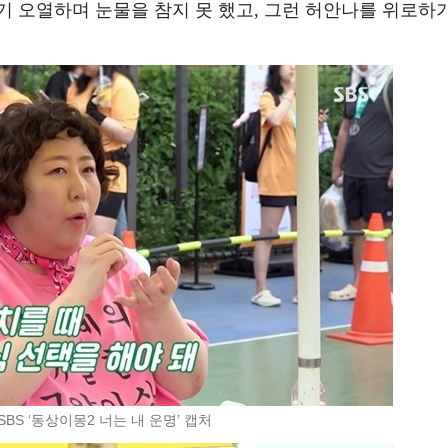
기 오열하며 눈물을 참지 못 했고, 그런 허안나를 위로하
SBS ‘동상이몽2 너는 내 운명’ 캡처