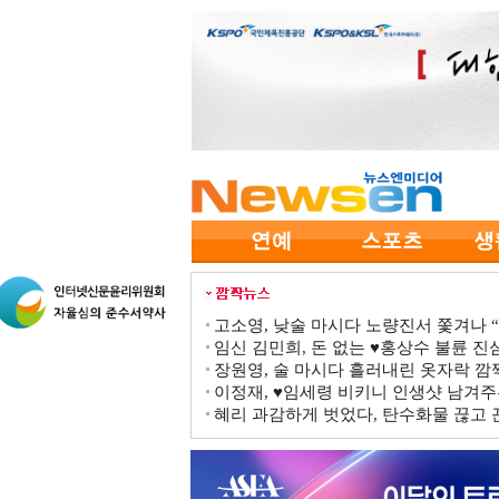
고소영, 낮술 마시다 노량진서 쫓겨나 “점
임신 김민희, 돈 없는 ♥홍상수 불륜 진심
장원영, 술 마시다 흘러내린 옷자락 
이정재, ♥임세령 비키니 인생샷 남겨주
혜리 과감하게 벗었다, 탄수화물 끊고 끈