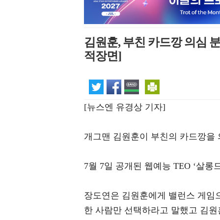
김원훈, 부친 카드깡 의심 분
적장면]
[뉴스엔 유경상 기자]
개그맨 김원훈이 부친의 카드깡을 
7월 7일 공개된 웹예능 TEO ‘살롱드
장도연은 김원훈에게 밸런스 게임으
한 사람만 선택하라고 말했고 김원훈