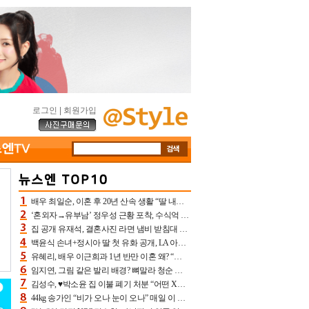
로그인
|
회원가입
배우 최일순, 이혼 후 20년 산속 생활 “딸 내가 버렸다고 원망‥맘 아파”(특종)[어제TV]
‘혼외자→유부남’ 정우성 근황 포착, 수식억 해킹 피해 후배 만났다 “존경하는”
집 공개 유재석, 결혼사진 라면 냄비 받침대 되고 분노‥가족사진도 피해(놀뭐)[어제TV]
백윤식 손녀+정시아 딸 첫 유화 공개, LA 아트쇼→서울국제조각페스타 작가다운 수준급 실력
유혜리, 배우 이근희과 1년 반만 이혼 왜? “식칼 꽂고 의자 던져” 충격 폭로(특종)[어제TV]
임지연, 그림 같은 발리 배경? 뼈말라 청순 비키니 핏에 상대 안 되네
김성수, ♥박소윤 집 이불 폐기 처분 “어떤 X이랑 썼을지 몰라” 질투(신랑수업2)[어제TV]
44kg 송가인 “비가 오나 눈이 오나” 매일 이 운동, 허벅지 근육량 상승+체지방 감소