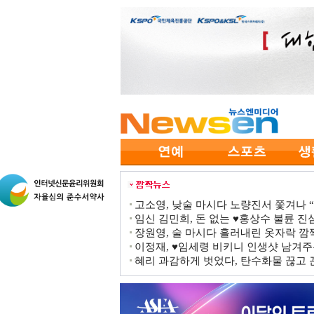
고소영, 낮술 마시다 노량진서 쫓겨나 “점
임신 김민희, 돈 없는 ♥홍상수 불륜 진심
장원영, 술 마시다 흘러내린 옷자락 
이정재, ♥임세령 비키니 인생샷 남겨주
혜리 과감하게 벗었다, 탄수화물 끊고 끈