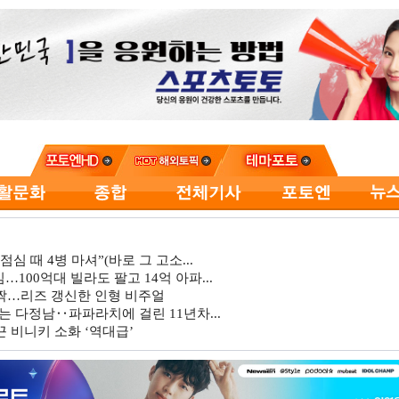
심 때 4병 마셔”(바로 그 고소...
…100억대 빌라도 팔고 14억 아파...
깜짝…리즈 갱신한 인형 비주얼
는 다정남‥파파라치에 걸린 11년차...
 비니키 소화 ‘역대급’