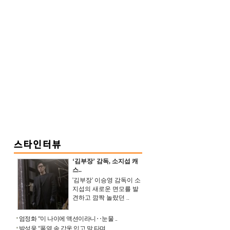
‘김부장’ 감독, 소지섭 캐
스..
'김부장' 이승영 감독이 소
지섭의 새로운 면모를 발
견하고 깜짝 놀랐던 ..
엄정화 “이 나이에 액션이라니‥눈물 ..
박성웅 “폭염 속 갑옷 입고 말 타며 ..