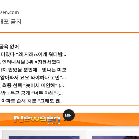
en.com
재배포 금지
 굴욕 없어
졌다 “왜 저래vs이게 워터밤...
스 인터내셔널 3위 ♥장윤서였다
바지 입었을 뿐인데…빛나는 미모
 알아봐서 요요 와야하나 고민”...
종 선택 “늦어서 미안해” (...
→복근 공개 “너무 야해” (...
 아파트 손해 처분 “그래도 괜...