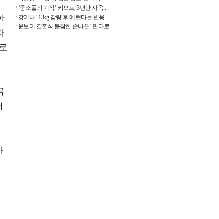
‘중소돌의 기적’ 키오프, 3년만 사옥..
한
강미나 “13kg 감량 후 예쁘다는 반응 ..
윤보미 결혼식 불참한 손나은 “판다로..
자
걸로
긁
서
가