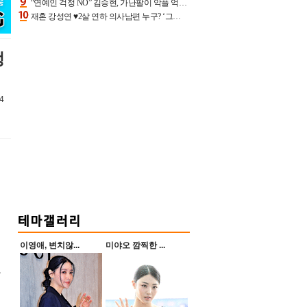
“연예인 걱정 NO” 김승현, 가난팔이 악플 억울할만‥아내+딸과 日 여행
재혼 강성연 ♥2살 연하 의사남편 누구? ‘그알’ 자문의에 훈남 비주얼 초엘리트 스펙 [종합]
정
4
이영애, 변치않...
미야오 깜찍한 ...
아
엽