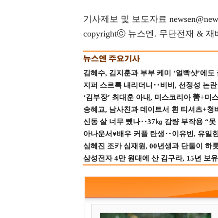
기사제보 및 보도자료 newsen@news
copyrightⓒ 뉴스엔. 무단전재 & 
김혜수, 김지훈과 부부 케미 ‘얼빡샷’에도
지퍼 스르륵 내리더니‥비비, 선정성 논란 터
‘김부장’ 최대훈 아내, 미스코리아 善+미
송혜교, 남사친과 데이트서 흰 티셔츠+청
신동 살 너무 뺐나‥37㎏ 감량 부작용 “못
아나운서♥배우 커플 탄생‥이유빈, 유일한 최
심혜진 조카 심재원, 00년생과 단둘이 하룻밤
삼성전자 4만 원대에 산 김구라, 15년 보유