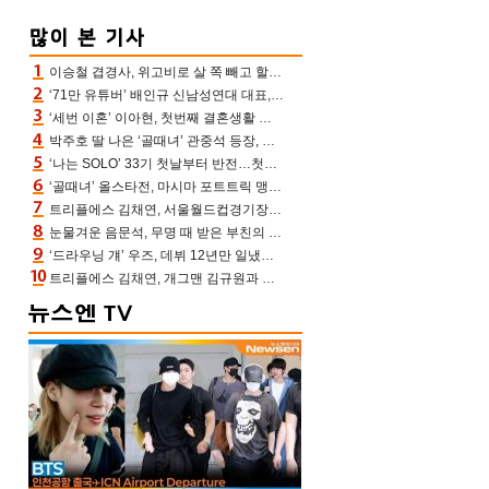
이승철 겹경사, 위고비로 살 쪽 빼고 할아버지 된다‥마음으로 낳은 딸 임신 자랑(유퀴즈)
‘71만 유튜버’ 배인규 신남성연대 대표, 오늘(5일) 숨진 채 발견…향년 36세
‘세번 이혼’ 이아현, 첫번째 결혼생활 떠올리며 눈물 “첫 남편에 미안해”(새롭게하소서)
박주호 딸 나은 ‘골때녀’ 관중석 등장, 김민재 복제인간 보고 혼란 [결정적장면]
‘나는 SOLO’ 33기 첫날부터 반전…첫인상 0표 영호, 호감남 급부상
‘골때녀’ 올스타전, 마시마 포트트릭 맹추격전 5:4 골 잔치 ‘짜릿’ [어제TV]
트리플에스 김채연, 서울월드컵경기장에 뜬 맨시티 여신 [포토엔HD]
눈물겨운 음문석, 무명 때 받은 부친의 전재산→폐암 父 세상 떠나기 전 여행(유퀴즈)[어제TV]
‘드라우닝 걔’ 우즈, 데뷔 12년만 일냈다…체조경기장 입성 확정
트리플에스 김채연, 개그맨 김규원과 함께 프리뷰쇼 진행 [포토엔HD]