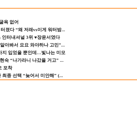
 굴욕 없어
졌다 “왜 저래vs이게 워터밤...
스 인터내셔널 3위 ♥장윤서였다
 알아봐서 요요 와야하나 고민”...
바지 입었을 뿐인데…빛나는 미모
숙 “나가라니 나갔을 거고” ...
모 포착
종 선택 “늦어서 미안해” (...