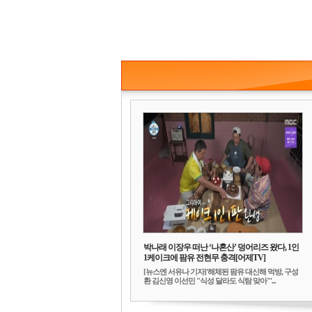
박나래 이장우 떠난 ‘나혼산’ 덩어리즈 왔다, 1인
1케이크에 팜유 전현무 충격[어제TV]
[뉴스엔 서유나 기자]'해체된 팜유 대신해 먹방, 구성
환 김신영 이선민 "식성 달라도 식탐 맞아"'...