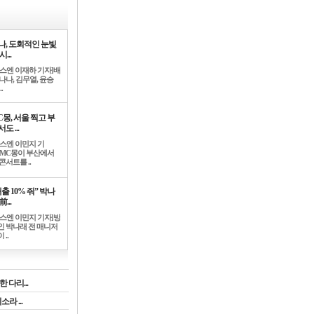
나, 도회적인 눈빛
시...
뉴스엔 이재하 기자]배
나나, 김무열, 윤승
.
C몽, 서울 찍고 부
도 ...
뉴스엔 이민지 기
]MC몽이 부산에서
콘서트를 ..
출 10% 줘” 박나
前...
뉴스엔 이민지 기자]방
인 박나래 전 매니저
 ..
 다리...
라 ...