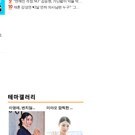
“연예인 걱정 NO” 김승현, 가난팔이 악플 억울할만‥아내+딸과 日 여행
재혼 강성연 ♥2살 연하 의사남편 누구? ‘그알’ 자문의에 훈남 비주얼 초엘리트 스펙 [종합]
1
이영애, 변치않...
미야오 깜찍한 ...