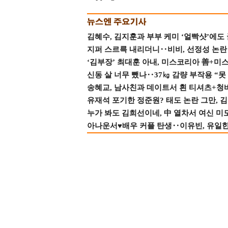
김혜수, 김지훈과 부부 케미 ‘얼빡샷’에도
지퍼 스르륵 내리더니‥비비, 선정성 논란 터
‘김부장’ 최대훈 아내, 미스코리아 善+미
신동 살 너무 뺐나‥37㎏ 감량 부작용 “못
송혜교, 남사친과 데이트서 흰 티셔츠+청
유재석 포기한 정준원? 태도 논란 그만, 김현
누가 봐도 김희선이네, 中 열차서 여신 미
아나운서♥배우 커플 탄생‥이유빈, 유일한 최