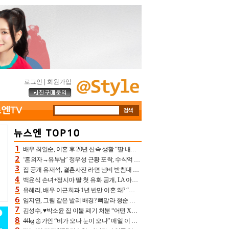
로그인
|
회원가입
배우 최일순, 이혼 후 20년 산속 생활 “딸 내가 버렸다고 원망‥맘 아파”(특종)[어제TV]
‘혼외자→유부남’ 정우성 근황 포착, 수식억 해킹 피해 후배 만났다 “존경하는”
집 공개 유재석, 결혼사진 라면 냄비 받침대 되고 분노‥가족사진도 피해(놀뭐)[어제TV]
백윤식 손녀+정시아 딸 첫 유화 공개, LA 아트쇼→서울국제조각페스타 작가다운 수준급 실력
유혜리, 배우 이근희과 1년 반만 이혼 왜? “식칼 꽂고 의자 던져” 충격 폭로(특종)[어제TV]
임지연, 그림 같은 발리 배경? 뼈말라 청순 비키니 핏에 상대 안 되네
김성수, ♥박소윤 집 이불 폐기 처분 “어떤 X이랑 썼을지 몰라” 질투(신랑수업2)[어제TV]
44kg 송가인 “비가 오나 눈이 오나” 매일 이 운동, 허벅지 근육량 상승+체지방 감소