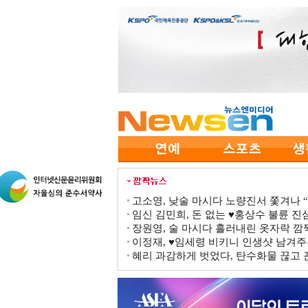
고소영, 낮술 마시다 노량진서 쫓겨나 “점
임신 김민희, 돈 없는 ♥홍상수 불륜 진심
장원영, 술 마시다 흘러내린 옷자락 
이정재, ♥임세령 비키니 인생샷 남겨주
혜리 과감하게 벗었다, 탄수화물 끊고 끈