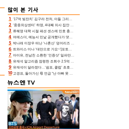
‘17억 빚잔치’ 김구라 전처, 아들 그리는 “나 뿐인데” 친엄마 챙기는 효심 눈길
‘중증외상센터’ 하영, 4대째 의사 집안 인증 “증조부, 고종 황제 진료”(옥문아)[어제TV]
류혜영 대학 시절 패션 센스에 민호 충격 “레몬색 레깅스에 다리 없는 줄”(나혼산)
여에스더, 예능서 민낯 공개했다가 댓글에 충격 “눈 왜 저렇게 처졌냐고”(에스더TV)
박나래 이장우 떠난 ‘나혼산’ 덩어리즈 왔다, 1인 1케이크에 팜유 전현무 충격[어제TV]
트와이스 미나 ‘대만으로 가요~’[포토엔HD]
아이유, 전남친 소환한 ‘인증샷’ 일파만파 속…남사친 변우석 선물도 남겼나 ‘훈훈’
유재석 알고리즘 점령한 조회수 2.5억 신박한 다비치, 강민경 덩달아 긴장(해투)
유재석이 달라졌다…‘쉼표, 클럽’ 초호화 코스에 주우재도 감탄 (놀면 뭐하니?)
고경표, 돌아가신 母 언급 “난 아빠 못 될 듯” 족보 태운 부친 응원 뭉클(나혼산)