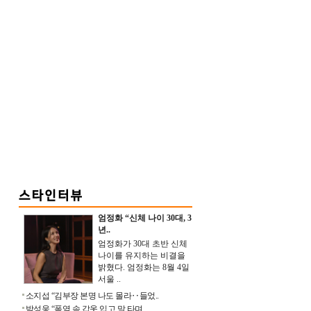
엄정화 “신체 나이 30대, 3
년..
엄정화가 30대 초반 신체
나이를 유지하는 비결을
밝혔다. 엄정화는 8월 4일
서울 ..
소지섭 “김부장 본명 나도 몰라‥들었..
박성웅 “폭염 속 갑옷 입고 말 타며 ..