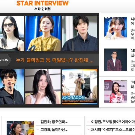
나
에 
[
우 
아, .
M
산서
[
자
도 
“매
래 
[
송
들이
-
김민하, 정호연과 ...
-
이정현, 무보정 맞아? 어마어마한
-
고경표, 돌아가신 ...
-
채시라 “아프다” 호소→모델 이소