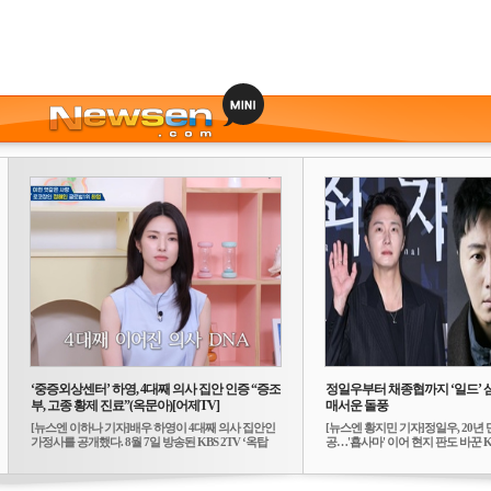
‘중증외상센터’ 하영, 4대째 의사 집안 인증 “증조
정일우부터 채종협까지 ‘일드’ 
부, 고종 황제 진료”(옥문아)[어제TV]
매서운 돌풍
[뉴스엔 이하나 기자]배우 하영이 4대째 의사 집안인
[뉴스엔 황지민 기자]정일우, 20년 
가정사를 공개했다. 8월 7일 방송된 KBS 2TV ‘옥탑
공…'횹사마' 이어 현지 판도 바꾼 K-
방...