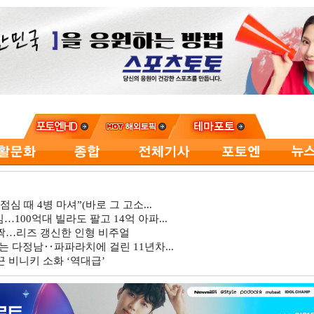
심 때 4병 마셔”(바로 그 고소...
…100억대 빌라도 팔고 14억 아파...
깜짝…리즈 갱신한 인형 비주얼
는 다정남‥파파라치에 걸린 11년차...
 비니키 소화 ‘역대급’