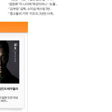
엄정화 “이 나이에 액션이라니‥눈물 ..
‘김부장’ 감독, 소지섭 캐스팅 2번 ..
‘중소돌의 기적’ 키오프, 3년만 사옥..
삼킨 K-배우들의
만 일본 도전 대성
배우...