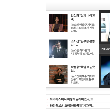
엄정화 “신체 나이 30
대, ...
[뉴스엔 배효주 기자]엄
정화가 30대 초반 신체
나이..
소지섭 “김부장 본명
나도...
[뉴스엔 하지원 기
자]'김부장' 소지섭이 ..
박성웅 “폭염 속 갑옷
입...
[뉴스엔 배효주 기자]박
성웅이 폭염에도 불구
하고 K..
-
트와이스 미나 이렇게 글래머였나, 드...
-
양정원, 으리으리한 집 공개 “시차 적...