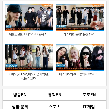
방탄소년단, 시대가 ‘BTS’ 원해🎵 ..
에이티즈, 둠칫❣️ 둠칫❣&#..
미야오(MEOVV), 미모가 넘사벽 (출
에스파(aespa), 죄송해요🥺🎤마이..
국)[뉴스엔TV]
방송EN
뮤직EN
포토EN
생활.문화
스포츠
IT.게임