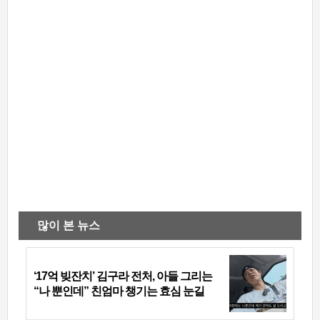
많이 본 뉴스
‘17억 빚잔치’ 김구라 전처, 아들 그리는
“나 뿐인데” 친엄마 챙기는 효심 눈길