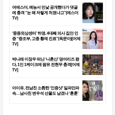
여에스더, 예능서 민낯 공개했다가 댓글
에 충격 “눈 왜 저렇게 처졌냐고”(에스더
TV)
‘중증외상센터’ 하영, 4대째 의사 집안 인
증 “증조부, 고종 황제 진료”(옥문아)[어제
TV]
박나래 이장우 떠난 ‘나혼산’ 덩어리즈 왔
다, 1인 1케이크에 팜유 전현무 충격[어제
TV]
아이유, 전남친 소환한 ‘인증샷’ 일파만파
속…남사친 변우석 선물도 남겼나 ‘훈훈’