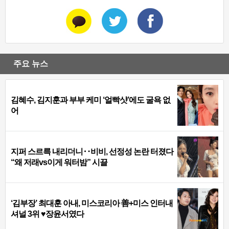
주요 뉴스
김혜수, 김지훈과 부부 케미 ‘얼빡샷’에도 굴욕 없
어
지퍼 스르륵 내리더니‥비비, 선정성 논란 터졌다
“왜 저래vs이게 워터밤” 시끌
‘김부장’ 최대훈 아내, 미스코리아 善+미스 인터내
셔널 3위 ♥장윤서였다