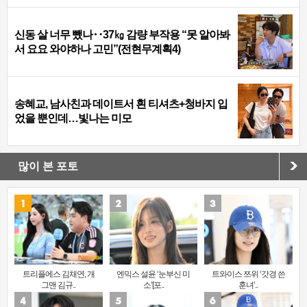
신동 살 너무 뺐나‥37㎏ 감량 부작용 “못 알아봐
서 요요 와야하나 고민”(전현무계획4)
송혜교, 남사친과 데이트서 흰 티셔츠+청바지 입
었을 뿐인데…빛나는 미모
많이 본 포토
트리플에스 김채연, 개
엔믹스 설윤 ‘눈부신 미
트와이스 쯔위 ‘갓경 쓴
그맨 김규..
소’[포..
훈녀’..