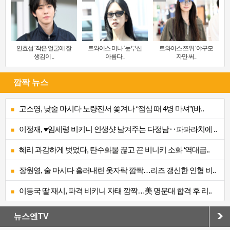
안효섭 ‘작은 얼굴에 잘
트와이스 미나 ‘눈부신
트와이스 쯔위 ‘야구모
생김이 ..
아름다..
자만 써..
깜짝 뉴스
고소영, 낮술 마시다 노량진서 쫓겨나 “점심 때 4병 마셔”(바..
이정재, ♥임세령 비키니 인생샷 남겨주는 다정남‥파파라치에 ..
혜리 과감하게 벗었다, 탄수화물 끊고 끈 비니키 소화 ‘역대급..
장원영, 술 마시다 흘러내린 옷자락 깜짝…리즈 갱신한 인형 비..
이동국 딸 재시, 파격 비키니 자태 깜짝…美 명문대 합격 후 리..
뉴스엔TV