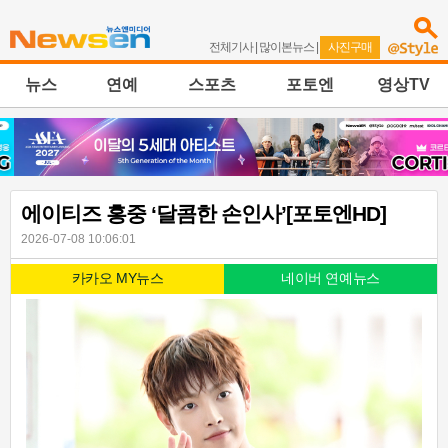
전체기사
|
많이본뉴스
|
사진구매
뉴스
연예
스포츠
포토엔
영상TV
에이티즈 홍중 ‘달콤한 손인사’[포토엔HD]
2026-07-08 10:06:01
카카오 MY뉴스
네이버 연예뉴스