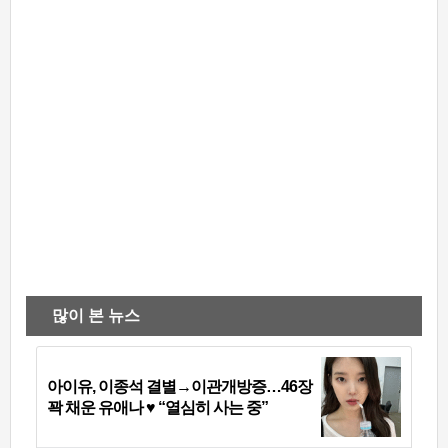
많이 본 뉴스
아이유, 이종석 결별→이관개방증…46장
꽉 채운 유애나 ♥ “열심히 사는 중”