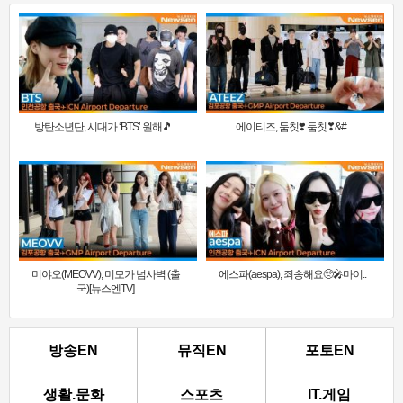
방탄소년단, 시대가 ‘BTS’ 원해🎵 ..
에이티즈, 둠칫❣️ 둠칫❣&#..
미야오(MEOVV), 미모가 넘사벽 (출
에스파(aespa), 죄송해요🥺🎤마이..
국)[뉴스엔TV]
방송EN
뮤직EN
포토EN
생활.문화
스포츠
IT.게임