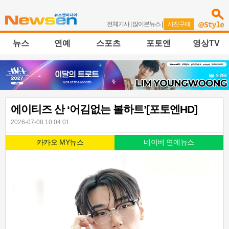
전체기사
|
많이본뉴스
|
사진구매
뉴스
연예
스포츠
포토엔
영상TV
에이티즈 산 ‘어김없는 볼하트’[포토엔HD]
2026-07-08 10:04:01
카카오 MY뉴스
네이버 연예뉴스