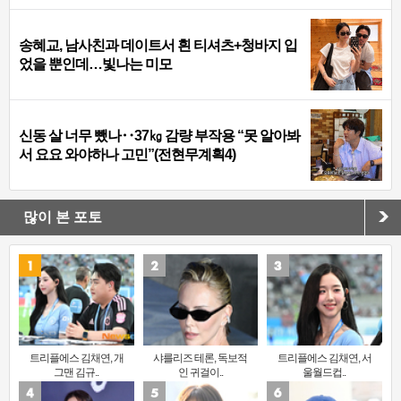
송혜교, 남사친과 데이트서 흰 티셔츠+청바지 입
었을 뿐인데…빛나는 미모
신동 살 너무 뺐나‥37㎏ 감량 부작용 “못 알아봐
서 요요 와야하나 고민”(전현무계획4)
많이 본 포토
트리플에스 김채연, 개
샤를리즈 테론, 독보적
트리플에스 김채연, 서
그맨 김규..
인 귀걸이..
울월드컵..