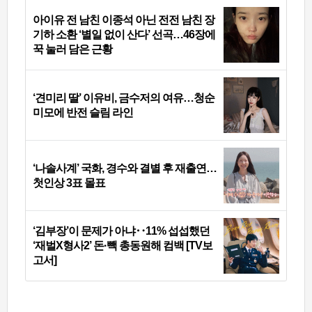
아이유 전 남친 이종석 아닌 전전 남친 장
기하 소환 ‘별일 없이 산다’ 선곡…46장에
꾹 눌러 담은 근황
‘견미리 딸’ 이유비, 금수저의 여유…청순
미모에 반전 슬림 라인
‘나솔사계’ 국화, 경수와 결별 후 재출연…
첫인상 3표 몰표
‘김부장’이 문제가 아냐‥11% 섭섭했던
‘재벌X형사2’ 돈·빽 총동원해 컴백 [TV보
고서]