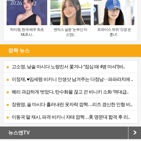
하지원, 한국 배우 최초
엔믹스 설윤 ‘눈부신 미
트와이스 쯔위 ‘갓경 쓴
MLB 시..
소’[포..
훈녀’..
깜짝 뉴스
고소영, 낮술 마시다 노량진서 쫓겨나 “점심 때 4병 마셔”(바..
이정재, ♥임세령 비키니 인생샷 남겨주는 다정남‥파파라치에 ..
혜리 과감하게 벗었다, 탄수화물 끊고 끈 비니키 소화 ‘역대급..
장원영, 술 마시다 흘러내린 옷자락 깜짝…리즈 갱신한 인형 비..
이동국 딸 재시, 파격 비키니 자태 깜짝…美 명문대 합격 후 리..
뉴스엔TV