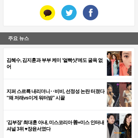
주요 뉴스
김혜수, 김지훈과 부부 케미 ‘얼빡샷’에도 굴욕 없
어
지퍼 스르륵 내리더니‥비비, 선정성 논란 터졌다
“왜 저래vs이게 워터밤” 시끌
‘김부장’ 최대훈 아내, 미스코리아 善+미스 인터내
셔널 3위 ♥장윤서였다