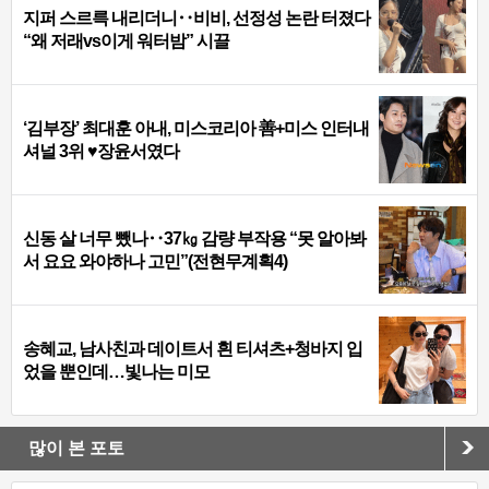
지퍼 스르륵 내리더니‥비비, 선정성 논란 터졌다
“왜 저래vs이게 워터밤” 시끌
‘김부장’ 최대훈 아내, 미스코리아 善+미스 인터내
셔널 3위 ♥장윤서였다
신동 살 너무 뺐나‥37㎏ 감량 부작용 “못 알아봐
서 요요 와야하나 고민”(전현무계획4)
송혜교, 남사친과 데이트서 흰 티셔츠+청바지 입
었을 뿐인데…빛나는 미모
많이 본 포토