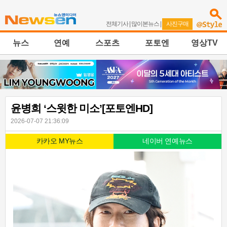
전체기사
|
많이본뉴스
|
사진구매
뉴스
연예
스포츠
포토엔
영상TV
윤병희 ‘스윗한 미소’[포토엔HD]
2026-07-07 21:36:09
카카오 MY뉴스
네이버 연예뉴스