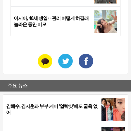
이지아, 48세 생일‥관리 어떻게 하길래
놀라운 동안 미모
주요 뉴스
김혜수, 김지훈과 부부 케미 ‘얼빡샷’에도 굴욕 없
어