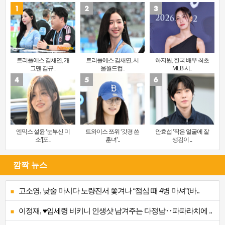
트리플에스 김채연, 개
트리플에스 김채연, 서
하지원, 한국 배우 최초
그맨 김규..
울월드컵..
MLB 시..
엔믹스 설윤 ‘눈부신 미
트와이스 쯔위 ‘갓경 쓴
안효섭 ‘작은 얼굴에 잘
소’[포..
훈녀’..
생김이 ..
깜짝 뉴스
고소영, 낮술 마시다 노량진서 쫓겨나 “점심 때 4병 마셔”(바..
이정재, ♥임세령 비키니 인생샷 남겨주는 다정남‥파파라치에 ..