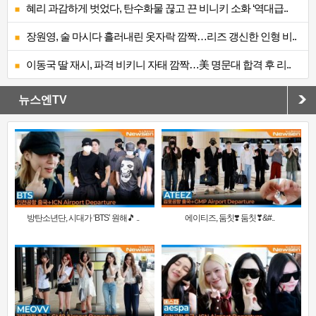
혜리 과감하게 벗었다, 탄수화물 끊고 끈 비니키 소화 ‘역대급..
장원영, 술 마시다 흘러내린 옷자락 깜짝…리즈 갱신한 인형 비..
이동국 딸 재시, 파격 비키니 자태 깜짝…美 명문대 합격 후 리..
뉴스엔TV
방탄소년단, 시대가 ‘BTS’ 원해🎵 ..
에이티즈, 둠칫❣️ 둠칫❣&#..