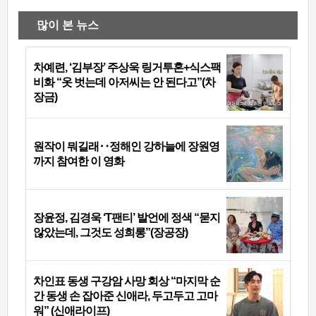
많이 본 뉴스
차예련, ‘김부장’ 주상욱 링거투혼+식스팩
비화 “옷 벗는데 아저씨는 안 된다고”(차
장금)
원작이 뭐길래‥정해인 강하늘에 장원영
까지 참여한 이 영화
장윤정, 김경욱 ‘T팬티’ 발언에 정색 “묻지
않았는데, 그것도 성희롱”(장공장)
차인표 동생 구강암 사망 회상 “마지막 순
간 동생 손 잡아준 신애라, 두고두고 고마
워” (신애라이프)