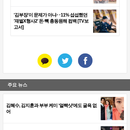
‘김부장’이 문제가 아냐‥11% 섭섭했던
‘재벌X형사2’ 돈·빽 총동원해 컴백 [TV보
고서]
주요 뉴스
김혜수, 김지훈과 부부 케미 ‘얼빡샷’에도 굴욕 없
어