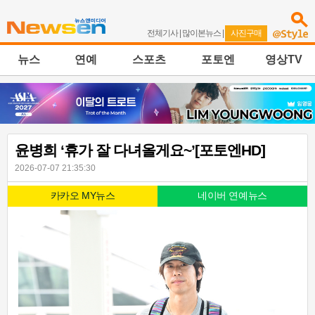
전체기사
|
많이본뉴스
|
사진구매
뉴스
연예
스포츠
포토엔
영상TV
윤병희 ‘휴가 잘 다녀올게요~’[포토엔HD]
2026-07-07 21:35:30
카카오 MY뉴스
네이버 연예뉴스