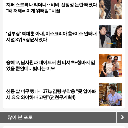
지퍼 스르륵 내리더니‥비비, 선정성 논란 터졌다
“왜 저래vs이게 워터밤” 시끌
‘김부장’ 최대훈 아내, 미스코리아 善+미스 인터내
셔널 3위 ♥장윤서였다
송혜교, 남사친과 데이트서 흰 티셔츠+청바지 입
었을 뿐인데…빛나는 미모
신동 살 너무 뺐나‥37㎏ 감량 부작용 “못 알아봐
서 요요 와야하나 고민”(전현무계획4)
많이 본 포토