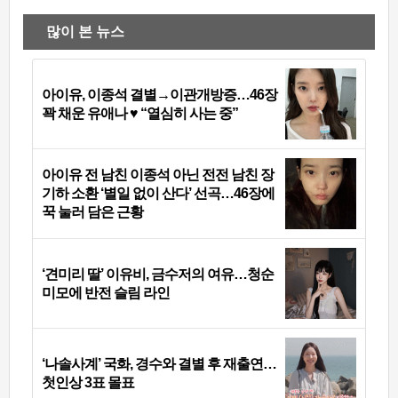
많이 본 뉴스
아이유, 이종석 결별→이관개방증…46장
꽉 채운 유애나 ♥ “열심히 사는 중”
아이유 전 남친 이종석 아닌 전전 남친 장
기하 소환 ‘별일 없이 산다’ 선곡…46장에
꾹 눌러 담은 근황
‘견미리 딸’ 이유비, 금수저의 여유…청순
미모에 반전 슬림 라인
‘나솔사계’ 국화, 경수와 결별 후 재출연…
첫인상 3표 몰표