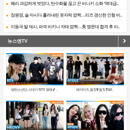
혜리 과감하게 벗었다, 탄수화물 끊고 끈 비니키 소화 ‘역대급..
장원영, 술 마시다 흘러내린 옷자락 깜짝…리즈 갱신한 인형 비..
이동국 딸 재시, 파격 비키니 자태 깜짝…美 명문대 합격 후 리..
뉴스엔TV
방탄소년단, 시대가 ‘BTS’ 원해🎵 ..
에이티즈, 둠칫❣️ 둠칫❣&#..