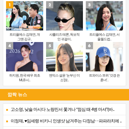
트리플에스 김채연, 개
샤를리즈 테론, 독보적
트리플에스 김채연, 서
그맨 김규..
인 귀걸이..
울월드컵..
하지원, 한국 배우 최초
엔믹스 설윤 ‘눈부신 미
트와이스 쯔위 ‘갓경 쓴
MLB 시..
소’[포..
훈녀’..
깜짝 뉴스
고소영, 낮술 마시다 노량진서 쫓겨나 “점심 때 4병 마셔”(바..
이정재, ♥임세령 비키니 인생샷 남겨주는 다정남‥파파라치에 ..