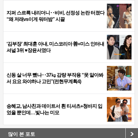
지퍼 스르륵 내리더니‥비비, 선정성 논란 터졌다
“왜 저래vs이게 워터밤” 시끌
‘김부장’ 최대훈 아내, 미스코리아 善+미스 인터내
셔널 3위 ♥장윤서였다
신동 살 너무 뺐나‥37㎏ 감량 부작용 “못 알아봐
서 요요 와야하나 고민”(전현무계획4)
송혜교, 남사친과 데이트서 흰 티셔츠+청바지 입
었을 뿐인데…빛나는 미모
많이 본 포토