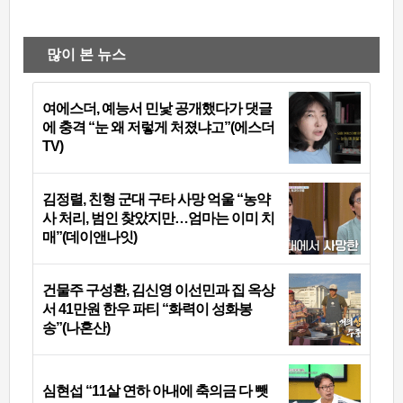
많이 본 뉴스
여에스더, 예능서 민낯 공개했다가 댓글
에 충격 “눈 왜 저렇게 처졌냐고”(에스더
TV)
김정렬, 친형 군대 구타 사망 억울 “농약
사 처리, 범인 찾았지만…엄마는 이미 치
매”(데이앤나잇)
건물주 구성환, 김신영 이선민과 집 옥상
서 41만원 한우 파티 “화력이 성화봉
송”(나혼산)
심현섭 “11살 연하 아내에 축의금 다 뺏