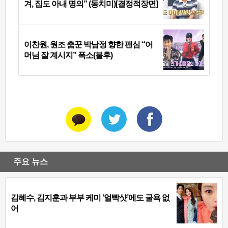
겨, 집도 아내 명의” (동치미)[결정적장면]
이찬원, 원조 춤꾼 박남정 향한 팬심 “어
머님 잘 계시지” 폭소(불후)
주요 뉴스
김혜수, 김지훈과 부부 케미 ‘얼빡샷’에도 굴욕 없
어