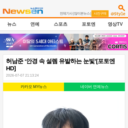
전체기사
|
많이본뉴스
|
사진구매
뉴스
연예
스포츠
포토엔
영상TV
허남준 ‘안경 속 설렘 유발하는 눈빛’[포토엔
HD]
2026-07-07 21:13:24
카카오 MY뉴스
네이버 연예뉴스