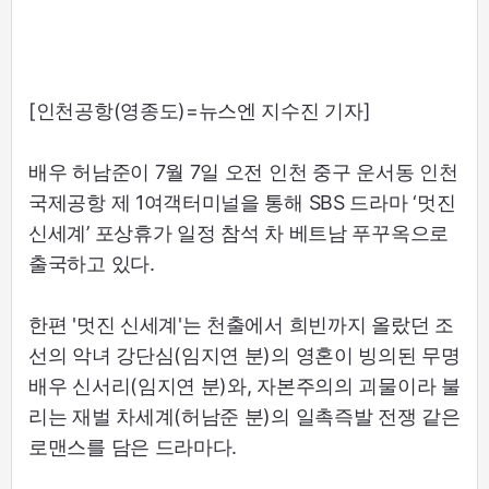
[인천공항(영종도)=뉴스엔 지수진 기자]
배우 허남준이 7월 7일 오전 인천 중구 운서동 인천
국제공항 제 1여객터미널을 통해 SBS 드라마 ‘멋진
신세계’ 포상휴가 일정 참석 차 베트남 푸꾸옥으로
출국하고 있다.
한편 '멋진 신세계'는 천출에서 희빈까지 올랐던 조
선의 악녀 강단심(임지연 분)의 영혼이 빙의된 무명
배우 신서리(임지연 분)와, 자본주의의 괴물이라 불
리는 재벌 차세계(허남준 분)의 일촉즉발 전쟁 같은
로맨스를 담은 드라마다.