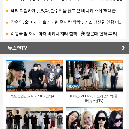
혜리 과감하게 벗었다, 탄수화물 끊고 끈 비니키 소화 ‘역대급..
장원영, 술 마시다 흘러내린 옷자락 깜짝…리즈 갱신한 인형 비..
이동국 딸 재시, 파격 비키니 자태 깜짝…美 명문대 합격 후 리..
뉴스엔TV
방탄소년단, 시대가 ‘BTS’ 원해🎵 ..
미야오(MEOVV), 미모가 넘사벽 (출
국)[뉴스엔TV]