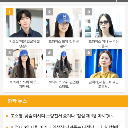
안효섭 ‘작은 얼굴에 잘
트와이스 쯔위 ‘갓경 쓴
트와이스 미나 ‘눈부신
생김이 ..
훈녀’..
아름다..
트와이스 쯔위 ‘야구모
트와이스 쯔위 ‘편안한
김희애, 세월도 비켜간
자만 써..
스타일..
고품격 ..
깜짝 뉴스
고소영, 낮술 마시다 노량진서 쫓겨나 “점심 때 4병 마셔”(바..
이정재, ♥임세령 비키니 인생샷 남겨주는 다정남‥파파라치에 ..