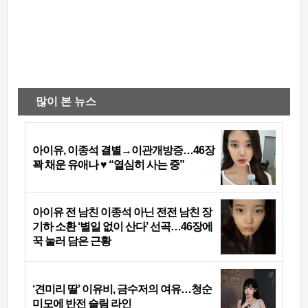
많이 본 뉴스
아이유, 이종석 결별→이관개방증…46장
꽉 채운 유애나 ♥ “열심히 사는 중”
아이유 전 남친 이종석 아닌 전전 남친 장
기하 소환 ‘별일 없이 산다’ 선곡…46장에
꾹 눌러 담은 근황
‘견미리 딸’ 이유비, 금수저의 여유…청순
미모에 반전 슬림 라인