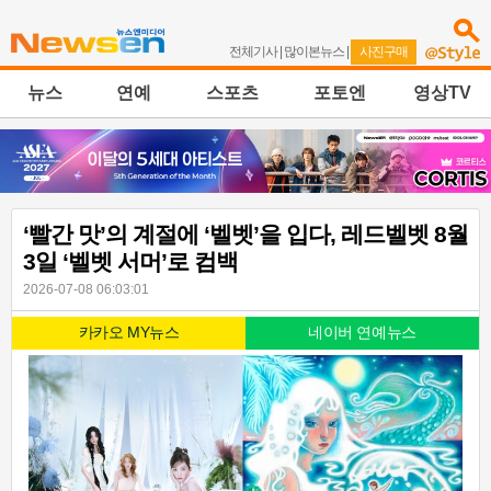
전체기사
|
많이본뉴스
|
사진구매
뉴스
연예
스포츠
포토엔
영상TV
‘빨간 맛’의 계절에 ‘벨벳’을 입다, 레드벨벳 8월
3일 ‘벨벳 서머’로 컴백
2026-07-08 06:03:01
카카오 MY뉴스
네이버 연예뉴스