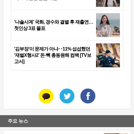
‘나솔사계’ 국화, 경수와 결별 후 재출연…
첫인상 3표 몰표
‘김부장’이 문제가 아냐‥11% 섭섭했던
‘재벌X형사2’ 돈·빽 총동원해 컴백 [TV보
고서]
주요 뉴스