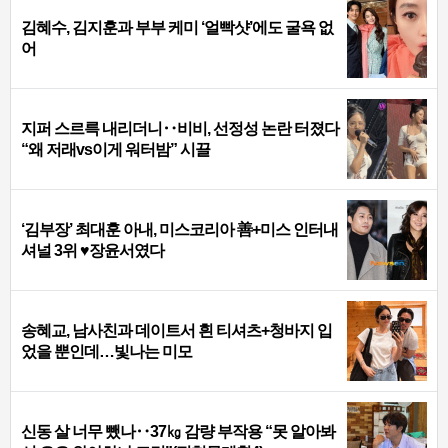
김혜수, 김지훈과 부부 케미 ‘얼빡샷’에도 굴욕 없
어
지퍼 스르륵 내리더니‥비비, 선정성 논란 터졌다
“왜 저래vs이게 워터밤” 시끌
‘김부장’ 최대훈 아내, 미스코리아 善+미스 인터내
셔널 3위 ♥장윤서였다
송혜교, 남사친과 데이트서 흰 티셔츠+청바지 입
었을 뿐인데…빛나는 미모
신동 살 너무 뺐나‥37㎏ 감량 부작용 “못 알아봐