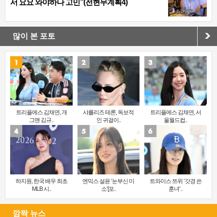
서 요요 와야하나 고민”(전현무계획4)
많이 본 포토
트리플에스 김채연, 개
샤를리즈 테론, 독보적
트리플에스 김채연, 서
그맨 김규..
인 귀걸이..
울월드컵..
하지원, 한국 배우 최초
엔믹스 설윤 ‘눈부신 미
트와이스 쯔위 ‘갓경 쓴
MLB 시..
소’[포..
훈녀’..
깜짝 뉴스