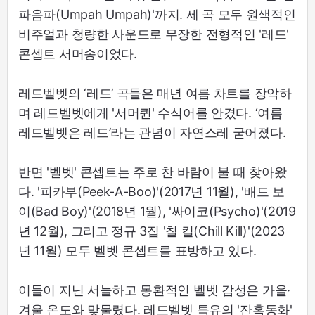
파음파(Umpah Umpah)'까지. 세 곡 모두 원색적인
비주얼과 청량한 사운드로 무장한 전형적인 '레드'
콘셉트 서머송이었다.
레드벨벳의 ‘레드’ 곡들은 매년 여름 차트를 장악하
며 레드벨벳에게 '서머퀸' 수식어를 안겼다. ‘여름
레드벨벳은 레드’라는 관념이 자연스레 굳어졌다.
반면 '벨벳' 콘셉트는 주로 찬 바람이 불 때 찾아왔
다. '피카부(Peek-A-Boo)'(2017년 11월), '배드 보
이(Bad Boy)'(2018년 1월), '싸이코(Psycho)'(2019
년 12월), 그리고 정규 3집 '칠 킬(Chill Kill)'(2023
년 11월) 모두 벨벳 콘셉트를 표방하고 있다.
이들이 지닌 서늘하고 몽환적인 벨벳 감성은 가을·
겨울 온도와 맞물렸다. 레드벨벳 특유의 '잔혹동화'