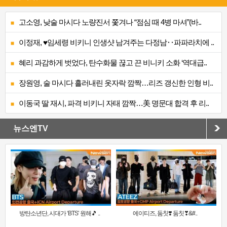
고소영, 낮술 마시다 노량진서 쫓겨나 “점심 때 4병 마셔”(바..
이정재, ♥임세령 비키니 인생샷 남겨주는 다정남‥파파라치에 ..
혜리 과감하게 벗었다, 탄수화물 끊고 끈 비니키 소화 ‘역대급..
장원영, 술 마시다 흘러내린 옷자락 깜짝…리즈 갱신한 인형 비..
이동국 딸 재시, 파격 비키니 자태 깜짝…美 명문대 합격 후 리..
뉴스엔TV
방탄소년단, 시대가 ‘BTS’ 원해🎵 ..
에이티즈, 둠칫❣️ 둠칫❣&#..