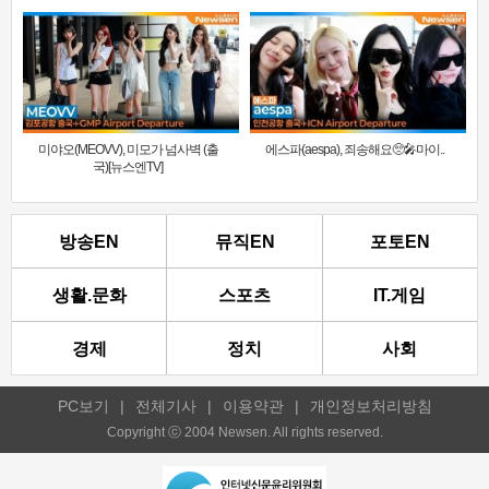
미야오(MEOVV), 미모가 넘사벽 (출
에스파(aespa), 죄송해요🥺🎤마이..
국)[뉴스엔TV]
방송EN
뮤직EN
포토EN
생활.문화
스포츠
IT.게임
경제
정치
사회
PC보기
|
전체기사
|
이용약관
|
개인정보처리방침
Copyright ⓒ 2004 Newsen. All rights reserved.