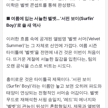
미학은 벨벳 콘셉트를 통해 완성됐다.
■ 여름에 입는 서늘한 벨벳… '서핀 보이(Surfin'
Boy)'로 쓸 새 역사
이러한 흐름 속에 공개된 앨범명 '벨벳 서머(Velvet
Summer)'는 그 자체로 선언에 가깝다. 여름 시즌
타이틀에 '벨벳'을 전면에 내건 것은 이번이 처음이
다. 뜨거운 계절에 서늘한 질감을 입힌다는, 팀의
오랜 공식을 스스로 비트는 시도다.
흥미로운 것은 타이틀곡 제목이다. '서핀 보이
(Surfin' Boy)'라는 이름만 놓고 보면 오히려 파도와
태양이 연상되는 전형적인 서머송 어감이다. 벨벳
무드로 재해석한 서핑 송일지, '레드'의 에너지와
'벨벳'의 관능이 뒤섞인 혼합형일지, 제목과 앨범명