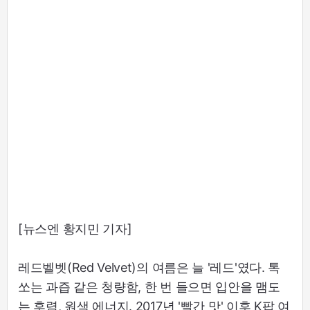
[뉴스엔 황지민 기자]
레드벨벳(Red Velvet)의 여름은 늘 '레드'였다. 톡
쏘는 과즙 같은 청량함, 한 번 들으면 입안을 맴도
는 후렴, 원색 에너지. 2017년 '빨간 맛' 이후 K팝 여