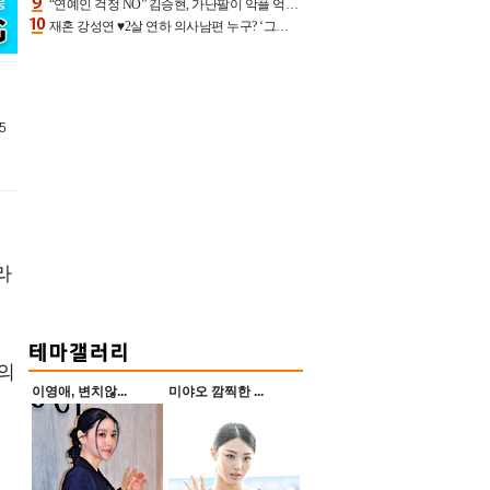
“연예인 걱정 NO” 김승현, 가난팔이 악플 억울할만‥아내+딸과 日 여행
재혼 강성연 ♥2살 연하 의사남편 누구? ‘그알’ 자문의에 훈남 비주얼 초엘리트 스펙 [종합]
5
라
의
이영애, 변치않...
미야오 깜찍한 ...
일