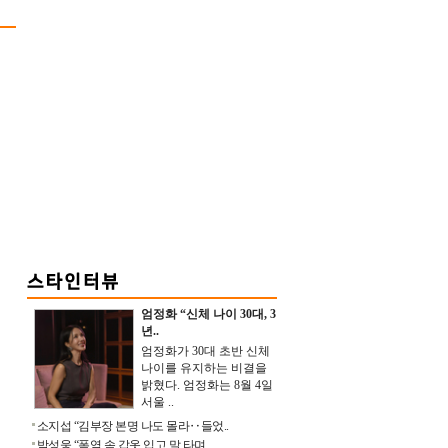
엄정화 “신체 나이 30대, 3
년..
엄정화가 30대 초반 신체
나이를 유지하는 비결을
밝혔다. 엄정화는 8월 4일
서울 ..
소지섭 “김부장 본명 나도 몰라‥들었..
박성웅 “폭염 속 갑옷 입고 말 타며 ..