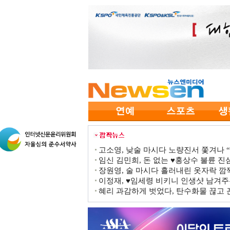
고소영, 낮술 마시다 노량진서 쫓겨나 “점
임신 김민희, 돈 없는 ♥홍상수 불륜 진심
장원영, 술 마시다 흘러내린 옷자락 
이정재, ♥임세령 비키니 인생샷 남겨주
혜리 과감하게 벗었다, 탄수화물 끊고 끈