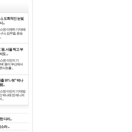
나, 도회적인 눈빛
시...
뉴스엔 이재하 기자]배
나나, 김무열, 윤승
.
C몽, 서울 찍고 부
도 ...
뉴스엔 이민지 기
]MC몽이 부산에서
콘서트를 ..
출 10% 줘” 박나
前...
뉴스엔 이민지 기자]방
인 박나래 전 매니저
 ..
 다리...
라 ...