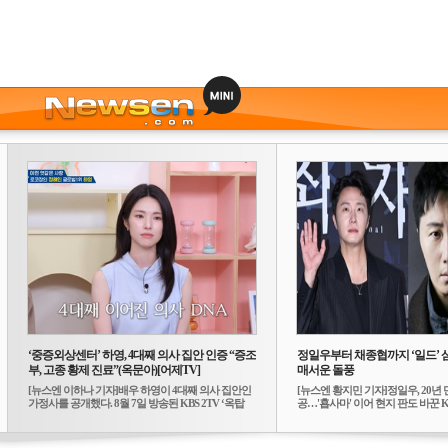
‘중증외상센터’ 하영, 4대째 의사 집안 인증 “증조
정일우부터 채종협까지 ‘일드’ 
부, 고종 황제 진료”(옥문아)[어제TV]
매서운 돌풍
[뉴스엔 이하나 기자]배우 하영이 4대째 의사 집안인
[뉴스엔 황지민 기자]정일우, 20년 
가정사를 공개했다. 8월 7일 방송된 KBS 2TV ‘옥탑
공…'횹사마' 이어 현지 판도 바꾼 K-
방...