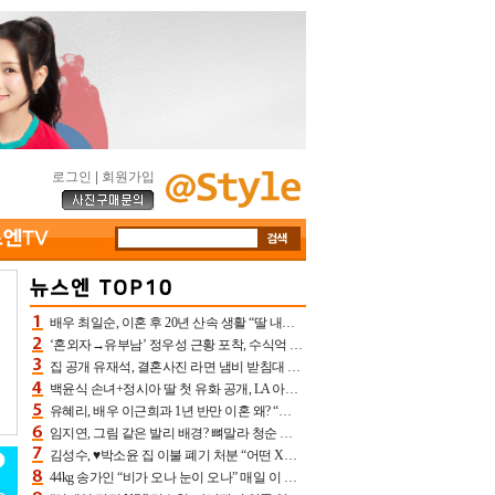
로그인
|
회원가입
배우 최일순, 이혼 후 20년 산속 생활 “딸 내가 버렸다고 원망‥맘 아파”(특종)[어제TV]
‘혼외자→유부남’ 정우성 근황 포착, 수식억 해킹 피해 후배 만났다 “존경하는”
집 공개 유재석, 결혼사진 라면 냄비 받침대 되고 분노‥가족사진도 피해(놀뭐)[어제TV]
백윤식 손녀+정시아 딸 첫 유화 공개, LA 아트쇼→서울국제조각페스타 작가다운 수준급 실력
유혜리, 배우 이근희과 1년 반만 이혼 왜? “식칼 꽂고 의자 던져” 충격 폭로(특종)[어제TV]
임지연, 그림 같은 발리 배경? 뼈말라 청순 비키니 핏에 상대 안 되네
김성수, ♥박소윤 집 이불 폐기 처분 “어떤 X이랑 썼을지 몰라” 질투(신랑수업2)[어제TV]
44kg 송가인 “비가 오나 눈이 오나” 매일 이 운동, 허벅지 근육량 상승+체지방 감소