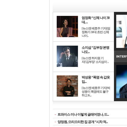
엄정화 “신체 나이 30
대, ...
[뉴스엔 배효주 기자]엄
정화가 30대 초반 신체
나이..
소지섭 “김부장 본명
나도...
[뉴스엔 하지원 기
자]'김부장' 소지섭이 ..
박성웅 “폭염 속 갑옷
입...
[뉴스엔 배효주 기자]박
성웅이 폭염에도 불구
하고 K..
-
트와이스 미나 이렇게 글래머였나, 드...
-
양정원, 으리으리한 집 공개 “시차 적...