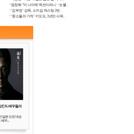
엄정화 “이 나이에 액션이라니‥눈물 ..
‘김부장’ 감독, 소지섭 캐스팅 2번 ..
‘중소돌의 기적’ 키오프, 3년만 사옥..
삼킨 K-배우들의
만 일본 도전 대성
배우...