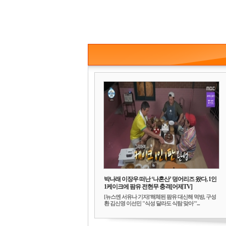
박나래 이장우 떠난 ‘나혼산’ 덩어리즈 왔다, 1인
1케이크에 팜유 전현무 충격[어제TV]
[뉴스엔 서유나 기자]'해체된 팜유 대신해 먹방, 구성
환 김신영 이선민 "식성 달라도 식탐 맞아"'...