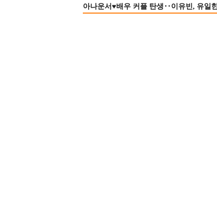
아나운서♥배우 커플 탄생‥이유빈, 유일한 최