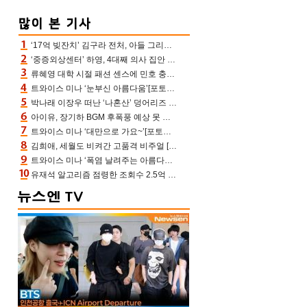
‘17억 빚잔치’ 김구라 전처, 아들 그리는 “나 뿐인데” 친엄마 챙기는 효심 눈길
‘중증외상센터’ 하영, 4대째 의사 집안 인증 “증조부, 고종 황제 진료”(옥문아)[어제TV]
류혜영 대학 시절 패션 센스에 민호 충격 “레몬색 레깅스에 다리 없는 줄”(나혼산)
트와이스 미나 ‘눈부신 아름다움’[포토엔HD]
박나래 이장우 떠난 ‘나혼산’ 덩어리즈 왔다, 1인 1케이크에 팜유 전현무 충격[어제TV]
아이유, 장기하 BGM 후폭풍 예상 못 했나‥삭제 오보→윤가이까지 엮여 시끌
트와이스 미나 ‘대만으로 가요~’[포토엔HD]
김희애, 세월도 비켜간 고품격 비주얼 [포토엔HD]
트와이스 미나 ‘폭염 날려주는 아름다움’[포토엔HD]
유재석 알고리즘 점령한 조회수 2.5억 신박한 다비치, 강민경 덩달아 긴장(해투)