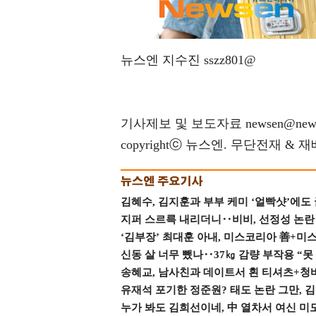
뉴스엔 지수진 sszz801@
기사제보 및 보도자료 newsen@news
copyrightⓒ 뉴스엔. 무단전재 & 
김혜수, 김지훈과 부부 케미 ‘얼빡샷’에도
지퍼 스르륵 내리더니‥비비, 선정성 논란 터
‘김부장’ 최대훈 아내, 미스코리아 善+미
신동 살 너무 뺐나‥37㎏ 감량 부작용 “못
송혜교, 남사친과 데이트서 흰 티셔츠+청
유재석 포기한 정준원? 태도 논란 그만, 김현
누가 봐도 김희선이네, 中 열차서 여신 미