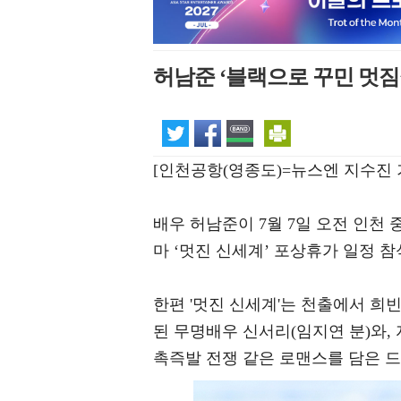
허남준 ‘블랙으로 꾸민 멋짐
[인천공항(영종도)=뉴스엔 지수진 
배우 허남준이 7월 7일 오전 인천
마 ‘멋진 신세계’ 포상휴가 일정 
한편 '멋진 신세계'는 천출에서 희
된 무명배우 신서리(임지연 분)와,
촉즉발 전쟁 같은 로맨스를 담은 