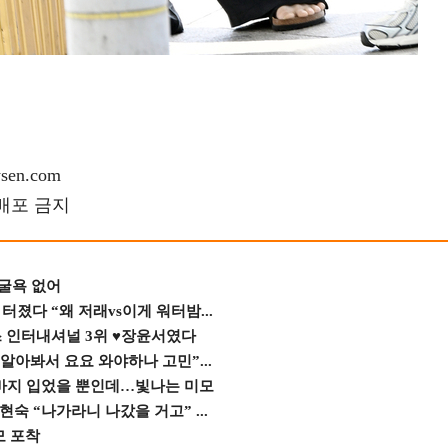
en.com
재배포 금지
 굴욕 없어
졌다 “왜 저래vs이게 워터밤...
스 인터내셔널 3위 ♥장윤서였다
 알아봐서 요요 와야하나 고민”...
바지 입었을 뿐인데…빛나는 미모
숙 “나가라니 나갔을 거고” ...
모 포착