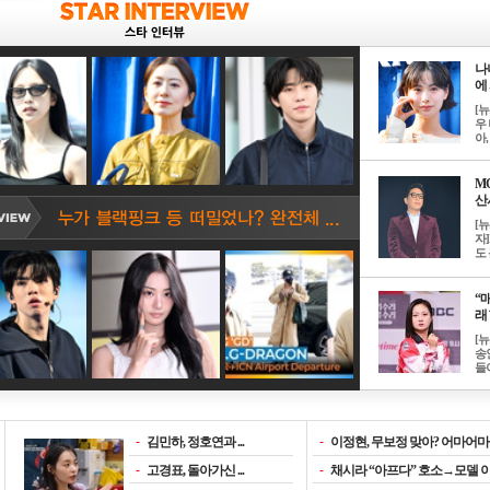
나
에 
[
우 
아, .
M
산서
[
자
도 
“매
래 
[
송
들이
-
김민하, 정호연과 ...
-
이정현, 무보정 맞아? 어마어마한
-
고경표, 돌아가신 ...
-
채시라 “아프다” 호소→모델 이소