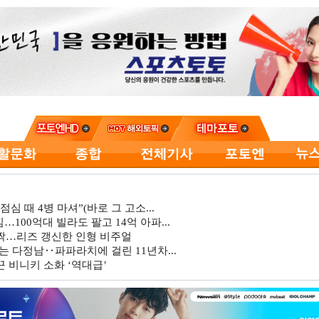
심 때 4병 마셔”(바로 그 고소...
…100억대 빌라도 팔고 14억 아파...
깜짝…리즈 갱신한 인형 비주얼
는 다정남‥파파라치에 걸린 11년차...
 비니키 소화 ‘역대급’