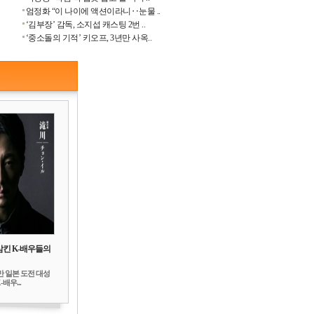
엄정화 “이 나이에 액션이라니‥눈물 ..
‘김부장’ 감독, 소지섭 캐스팅 2번 ..
‘중소돌의 기적’ 키오프, 3년만 사옥..
삼킨 K-배우들의
만 일본 도전 대성
배우...