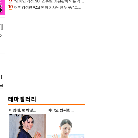
“연예인 걱정 NO” 김승현, 가난팔이 악플 억울할만‥아내+딸과 日 여행
재혼 강성연 ♥2살 연하 의사남편 누구? ‘그알’ 자문의에 훈남 비주얼 초엘리트 스펙 [종합]
]
2
H
브
이영애, 변치않...
미야오 깜찍한 ...