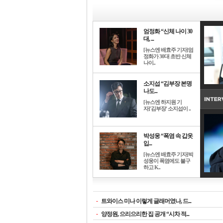
엄정화 “신체 나이 30
대, ...
[뉴스엔 배효주 기자]엄
정화가 30대 초반 신체
나이..
소지섭 “김부장 본명
나도...
[뉴스엔 하지원 기
자]'김부장' 소지섭이 ..
박성웅 “폭염 속 갑옷
입...
[뉴스엔 배효주 기자]박
성웅이 폭염에도 불구
하고 K..
-
트와이스 미나 이렇게 글래머였나, 드...
-
양정원, 으리으리한 집 공개 “시차 적...