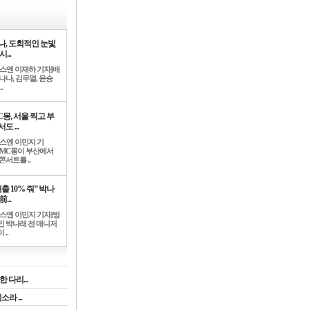
나, 도회적인 눈빛
시...
뉴스엔 이재하 기자]배
나나, 김무열, 윤승
.
C몽, 서울 찍고 부
도 ...
뉴스엔 이민지 기
]MC몽이 부산에서
콘서트를 ..
출 10% 줘” 박나
前...
뉴스엔 이민지 기자]방
인 박나래 전 매니저
 ..
 다리...
라 ...