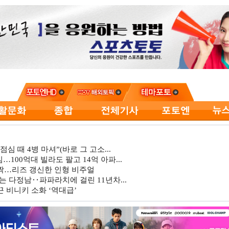
심 때 4병 마셔”(바로 그 고소...
…100억대 빌라도 팔고 14억 아파...
깜짝…리즈 갱신한 인형 비주얼
는 다정남‥파파라치에 걸린 11년차...
 비니키 소화 ‘역대급’