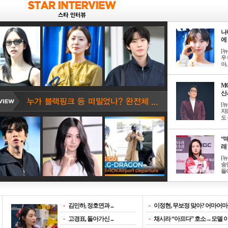
나
에 
[
우 
아, .
M
산서
[
자
도 
“매
래 
[
송
들이
-
김민하, 정호연과 ...
-
이정현, 무보정 맞아? 어마어마한
-
고경표, 돌아가신 ...
-
채시라 “아프다” 호소→모델 이소