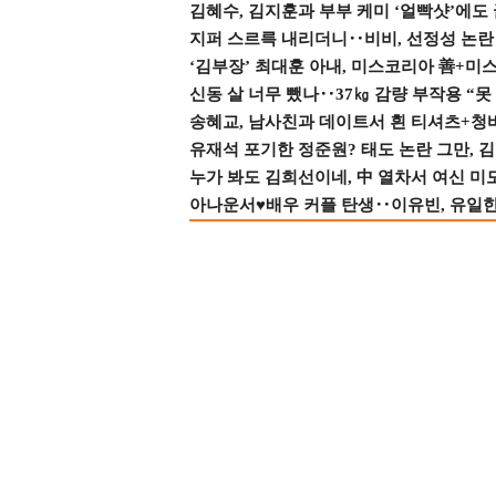
김혜수, 김지훈과 부부 케미 ‘얼빡샷’에도
지퍼 스르륵 내리더니‥비비, 선정성 논란 터
‘김부장’ 최대훈 아내, 미스코리아 善+미
신동 살 너무 뺐나‥37㎏ 감량 부작용 “못
송혜교, 남사친과 데이트서 흰 티셔츠+청
유재석 포기한 정준원? 태도 논란 그만, 김현
누가 봐도 김희선이네, 中 열차서 여신 미
아나운서♥배우 커플 탄생‥이유빈, 유일한 최