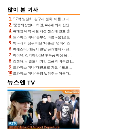
‘17억 빚잔치’ 김구라 전처, 아들 그리는 “나 뿐인데” 친엄마 챙기는 효심 눈길
‘중증외상센터’ 하영, 4대째 의사 집안 인증 “증조부, 고종 황제 진료”(옥문아)[어제TV]
류혜영 대학 시절 패션 센스에 민호 충격 “레몬색 레깅스에 다리 없는 줄”(나혼산)
트와이스 미나 ‘눈부신 아름다움’[포토엔HD]
박나래 이장우 떠난 ‘나혼산’ 덩어리즈 왔다, 1인 1케이크에 팜유 전현무 충격[어제TV]
여에스더, 예능서 민낯 공개했다가 댓글에 충격 “눈 왜 저렇게 처졌냐고”(에스더TV)
아이유, 장기하 BGM 후폭풍 예상 못 했나‥삭제 오보→윤가이까지 엮여 시끌
김희애, 세월도 비켜간 고품격 비주얼 [포토엔HD]
트와이스 미나 ‘대만으로 가요~’[포토엔HD]
트와이스 미나 ‘폭염 날려주는 아름다움’[포토엔HD]