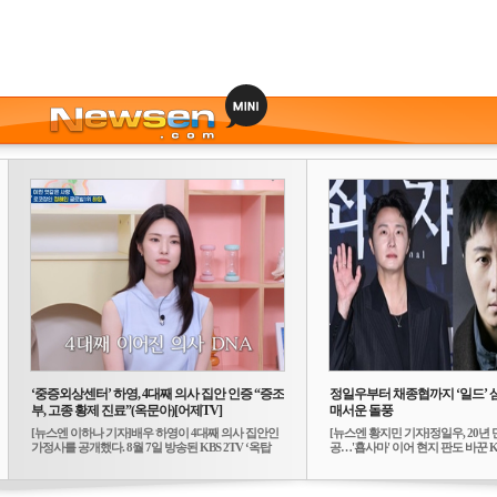
‘중증외상센터’ 하영, 4대째 의사 집안 인증 “증조
정일우부터 채종협까지 ‘일드’ 
부, 고종 황제 진료”(옥문아)[어제TV]
매서운 돌풍
[뉴스엔 이하나 기자]배우 하영이 4대째 의사 집안인
[뉴스엔 황지민 기자]정일우, 20년 
가정사를 공개했다. 8월 7일 방송된 KBS 2TV ‘옥탑
공…'횹사마' 이어 현지 판도 바꾼 K-
방...