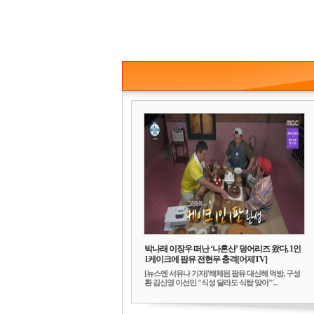
박나래 이장우 떠난 ‘나혼산’ 덩어리즈 왔다, 1인
1케이크에 팜유 전현무 충격[어제TV]
[뉴스엔 서유나 기자]'해체된 팜유 대신해 먹방, 구성
환 김신영 이선민 "식성 달라도 식탐 맞아"'...