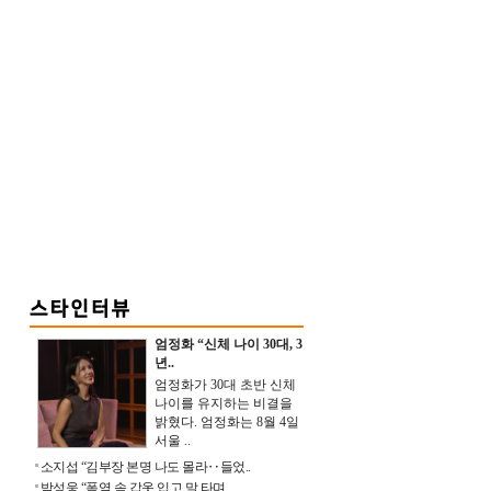
엄정화 “신체 나이 30대, 3
년..
엄정화가 30대 초반 신체
나이를 유지하는 비결을
밝혔다. 엄정화는 8월 4일
서울 ..
소지섭 “김부장 본명 나도 몰라‥들었..
박성웅 “폭염 속 갑옷 입고 말 타며 ..