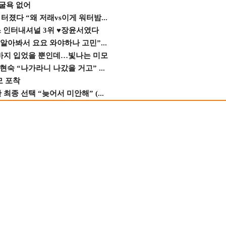
 굴욕 없어
졌다 “왜 저래vs이게 워터밤...
스 인터내셔널 3위 ♥장윤서였다
 알아봐서 요요 와야하나 고민”...
바지 입었을 뿐인데…빛나는 미모
숙 “나가라니 나갔을 거고” ...
모 포착
종 선택 “늦어서 미안해” (...