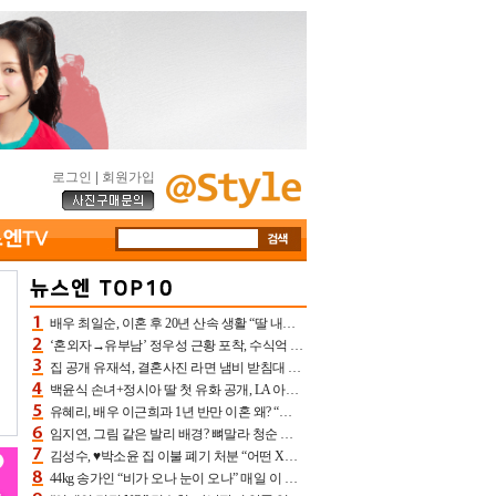
로그인
|
회원가입
배우 최일순, 이혼 후 20년 산속 생활 “딸 내가 버렸다고 원망‥맘 아파”(특종)[어제TV]
‘혼외자→유부남’ 정우성 근황 포착, 수식억 해킹 피해 후배 만났다 “존경하는”
집 공개 유재석, 결혼사진 라면 냄비 받침대 되고 분노‥가족사진도 피해(놀뭐)[어제TV]
백윤식 손녀+정시아 딸 첫 유화 공개, LA 아트쇼→서울국제조각페스타 작가다운 수준급 실력
유혜리, 배우 이근희과 1년 반만 이혼 왜? “식칼 꽂고 의자 던져” 충격 폭로(특종)[어제TV]
임지연, 그림 같은 발리 배경? 뼈말라 청순 비키니 핏에 상대 안 되네
김성수, ♥박소윤 집 이불 폐기 처분 “어떤 X이랑 썼을지 몰라” 질투(신랑수업2)[어제TV]
44kg 송가인 “비가 오나 눈이 오나” 매일 이 운동, 허벅지 근육량 상승+체지방 감소