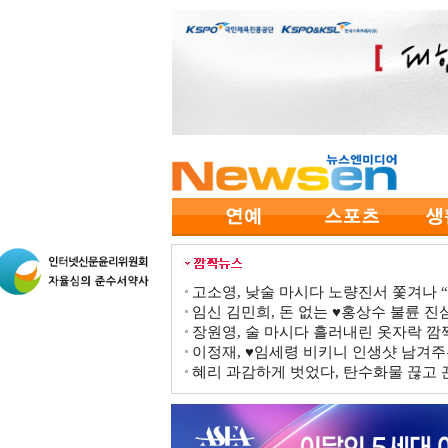
고소영, 낮술 마시다 노량진서 쫓겨나 “점
임신 김민희, 돈 없는 ♥홍상수 불륜 진심
장원영, 술 마시다 흘러내린 옷자락 
이정재, ♥임세령 비키니 인생샷 남겨주
혜리 과감하게 벗었다, 탄수화물 끊고 끈