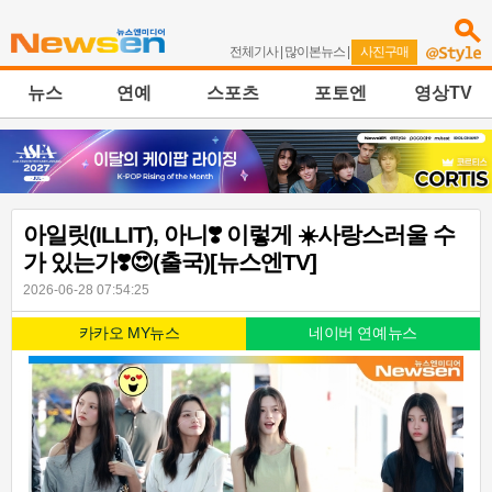
전체기사
|
많이본뉴스
|
사진구매
뉴스
연예
스포츠
포토엔
영상TV
아일릿(ILLIT), 아니❣️ 이렇게 ☀️사랑스러울 수
가 있는가❣️😍(출국)[뉴스엔TV]
2026-06-28 07:54:25
카카오 MY뉴스
네이버 연예뉴스