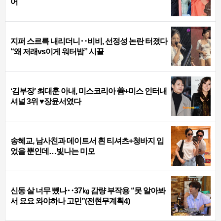
어
지퍼 스르륵 내리더니‥비비, 선정성 논란 터졌다
“왜 저래vs이게 워터밤” 시끌
‘김부장’ 최대훈 아내, 미스코리아 善+미스 인터내
셔널 3위 ♥장윤서였다
송혜교, 남사친과 데이트서 흰 티셔츠+청바지 입
었을 뿐인데…빛나는 미모
신동 살 너무 뺐나‥37㎏ 감량 부작용 “못 알아봐
서 요요 와야하나 고민”(전현무계획4)