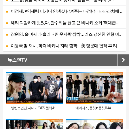
이정재, ♥임세령 비키니 인생샷 남겨주는 다정남‥파파라치에 ..
혜리 과감하게 벗었다, 탄수화물 끊고 끈 비니키 소화 ‘역대급..
장원영, 술 마시다 흘러내린 옷자락 깜짝…리즈 갱신한 인형 비..
이동국 딸 재시, 파격 비키니 자태 깜짝…美 명문대 합격 후 리..
뉴스엔TV
방탄소년단, 시대가 ‘BTS’ 원해🎵 ..
에이티즈, 둠칫❣️ 둠칫❣&#..