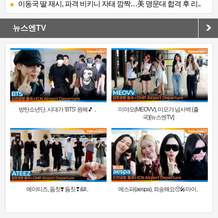
이동국 딸 재시, 파격 비키니 자태 깜짝…美 명문대 합격 후 리..
뉴스엔TV
방탄소년단, 시대가 ‘BTS’ 원해🎵 ..
미야오(MEOVV), 미모가 넘사벽 (출
국)[뉴스엔TV]
에이티즈, 둠칫❣️ 둠칫❣&#..
에스파(aespa), 죄송해요🥺🎤마이..