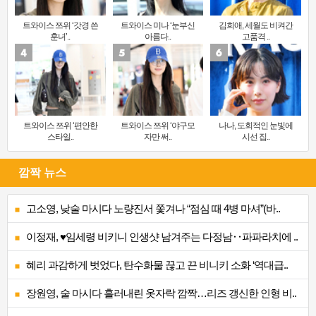
트와이스 쯔위 ‘갓경 쓴
트와이스 미나 ‘눈부신
김희애, 세월도 비켜간
훈녀’..
아름다..
고품격 ..
트와이스 쯔위 ‘편안한
트와이스 쯔위 ‘야구모
나나, 도회적인 눈빛에
스타일..
자만 써..
시선 집..
깜짝 뉴스
고소영, 낮술 마시다 노량진서 쫓겨나 “점심 때 4병 마셔”(바..
이정재, ♥임세령 비키니 인생샷 남겨주는 다정남‥파파라치에 ..
혜리 과감하게 벗었다, 탄수화물 끊고 끈 비니키 소화 ‘역대급..
장원영, 술 마시다 흘러내린 옷자락 깜짝…리즈 갱신한 인형 비..