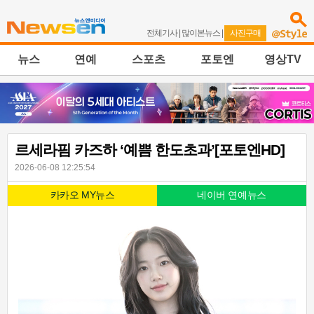
전체기사
|
많이본뉴스
|
사진구매
뉴스
연예
스포츠
포토엔
영상TV
르세라핌 카즈하 ‘예쁨 한도초과’[포토엔HD]
2026-06-08 12:25:54
카카오 MY뉴스
네이버 연예뉴스