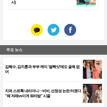
시)
주요 뉴스
김혜수, 김지훈과 부부 케미 ‘얼빡샷’에도 굴욕 없
어
지퍼 스르륵 내리더니‥비비, 선정성 논란 터졌다
“왜 저래vs이게 워터밤” 시끌