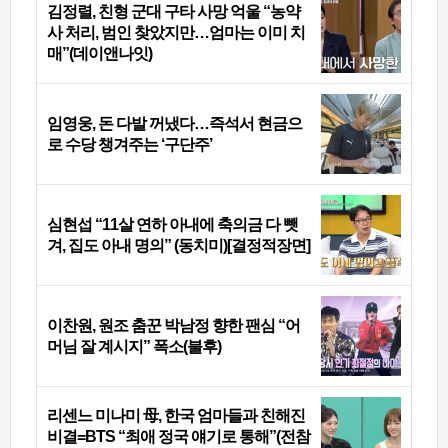
김정렬, 친형 군대 구타 사망 억울 “농약
사 처리, 범인 찾았지만…엄마는 이미 치
매”(데이앤나잇)
임영웅, 돈 다발 꺼냈다…즉석서 현금으
로 수당 챙겨주는 ‘구단주’
심현섭 “11살 연하 아내에 축의금 다 뺏
겨, 집도 아내 명의” (동치미)[결정적장면]
이찬원, 원조 춤꾼 박남정 향한 팬심 “어
머님 잘 계시지” 폭소(불후)
리센느 미나미 母, 한국 엄마들과 친해진
비결=BTS “최애 정국 얘기로 통해”(전참