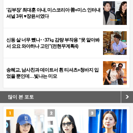
‘김부장’ 최대훈 아내, 미스코리아 善+미스 인터내
셔널 3위 ♥장윤서였다
신동 살 너무 뺐나‥37㎏ 감량 부작용 “못 알아봐
서 요요 와야하나 고민”(전현무계획4)
송혜교, 남사친과 데이트서 흰 티셔츠+청바지 입
었을 뿐인데…빛나는 미모
많이 본 포토