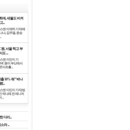
희애, 세월도 비켜
고...
뉴스엔 이재하 기자]배
나나, 김무열, 윤승
.
C몽, 서울 찍고 부
도 ...
뉴스엔 이민지 기
]MC몽이 부산에서
콘서트를 ..
출 10% 줘” 박나
前...
뉴스엔 이민지 기자]방
인 박나래 전 매니저
 ..
 다리...
라 ...