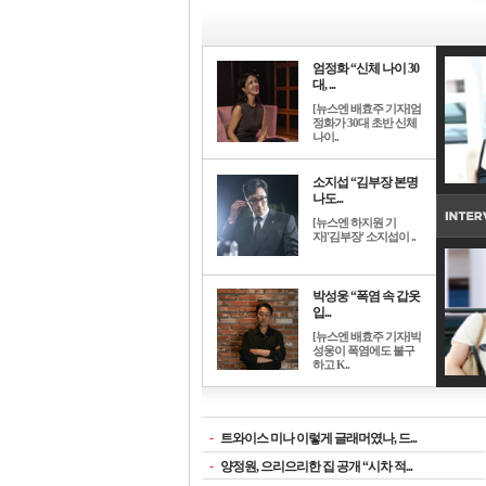
엄정화 “신체 나이 30
대, ...
[뉴스엔 배효주 기자]엄
정화가 30대 초반 신체
나이..
소지섭 “김부장 본명
나도...
[뉴스엔 하지원 기
자]'김부장' 소지섭이 ..
박성웅 “폭염 속 갑옷
입...
[뉴스엔 배효주 기자]박
성웅이 폭염에도 불구
하고 K..
-
트와이스 미나 이렇게 글래머였나, 드...
-
양정원, 으리으리한 집 공개 “시차 적...