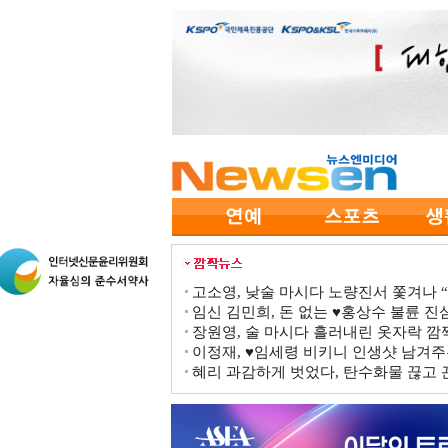
고소영, 낮술 마시다 노량진서 쫓겨나 “점
임신 김민희, 돈 없는 ♥홍상수 불륜 진심
장원영, 술 마시다 흘러내린 옷자락 
이정재, ♥임세령 비키니 인생샷 남겨주
혜리 과감하게 벗었다, 탄수화물 끊고 끈