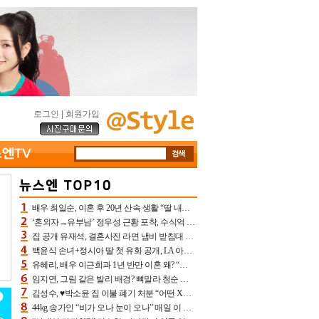
로그인
|
회원가입
배우 최일순, 이혼 후 20년 산속 생활 “딸 내가 버렸다고 원망‥맘 아파”(특종)[어제TV]
‘혼외자→유부남’ 정우성 근황 포착, 수식억 해킹 피해 후배 만났다 “존경하는”
집 공개 유재석, 결혼사진 라면 냄비 받침대 되고 분노‥가족사진도 피해(놀뭐)[어제TV]
백윤식 손녀+정시아 딸 첫 유화 공개, LA 아트쇼→서울국제조각페스타 작가다운 수준급 실력
유혜리, 배우 이근희과 1년 반만 이혼 왜? “식칼 꽂고 의자 던져” 충격 폭로(특종)[어제TV]
임지연, 그림 같은 발리 배경? 뼈말라 청순 비키니 핏에 상대 안 되네
김성수, ♥박소윤 집 이불 폐기 처분 “어떤 X이랑 썼을지 몰라” 질투(신랑수업2)[어제TV]
44kg 송가인 “비가 오나 눈이 오나” 매일 이 운동, 허벅지 근육량 상승+체지방 감소