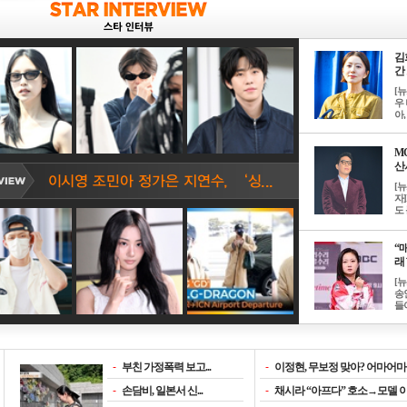
김
간 
[
우 
아, .
M
산서
[
자
도 
“매
래 
[
송
들이
-
부친 가정폭력 보고...
-
이정현, 무보정 맞아? 어마어마한
-
손담비, 일본서 신...
-
채시라 “아프다” 호소→모델 이소