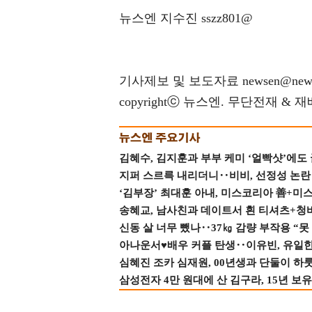
뉴스엔 지수진 sszz801@
기사제보 및 보도자료 newsen@news
copyrightⓒ 뉴스엔. 무단전재 & 
김혜수, 김지훈과 부부 케미 ‘얼빡샷’에도
지퍼 스르륵 내리더니‥비비, 선정성 논란 터
‘김부장’ 최대훈 아내, 미스코리아 善+미
송혜교, 남사친과 데이트서 흰 티셔츠+청
신동 살 너무 뺐나‥37㎏ 감량 부작용 “못
아나운서♥배우 커플 탄생‥이유빈, 유일한 최
심혜진 조카 심재원, 00년생과 단둘이 하룻밤
삼성전자 4만 원대에 산 김구라, 15년 보유