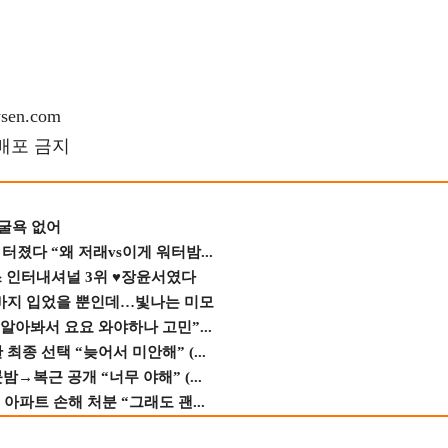
en.com
재배포 금지
 굴욕 없어
졌다 “왜 저래vs이게 워터밤...
스 인터내셔널 3위 ♥장윤서였다
바지 입었을 뿐인데…빛나는 미모
 알아봐서 요요 와야하나 고민”...
종 선택 “늦어서 미안해” (...
→복근 공개 “너무 야해” (...
 아파트 손해 처분 “그래도 괜...