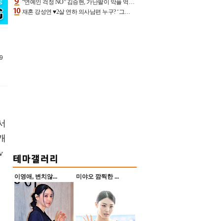
“연예인 걱정 NO” 김승현, 가난팔이 악플 억울할만‥아내+딸과 日 여행
재혼 강성연 ♥2살 연하 의사남편 누구? ‘그알’ 자문의에 훈남 비주얼 초엘리트 스펙 [종합]
9
서
개
v
이영애, 변치않...
미야오 깜찍한 ...