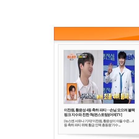
이찬원, 황윤성 4등 축하 파티‥손님 모으려 블랙
핑크 지수와 친한 척(편스토랑)[어제TV]
[뉴스엔 서유나 기자]'이찬원, 황윤성이 아들 수준…4
등 축하 파티 위해 황금 인맥 총동원'가수 ...