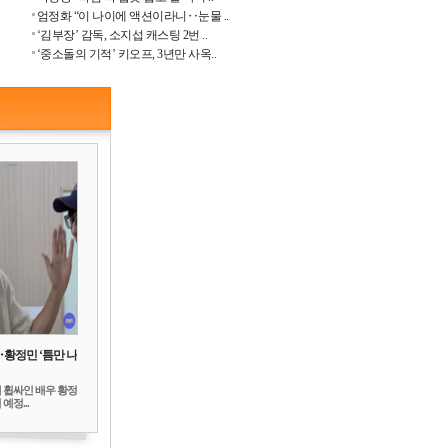
엄정화 “이 나이에 액션이라니‥눈물 ..
‘김부장’ 감독, 소지섭 캐스팅 2번 ..
‘중소돌의 기적’ 키오프, 3년만 사옥..
‥황정민 ‘틈만 나
 휩싸인 배우 황정
예정...