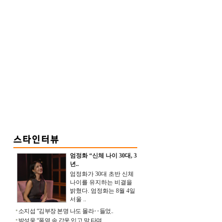
엄정화 “신체 나이 30대, 3
년..
엄정화가 30대 초반 신체
나이를 유지하는 비결을
밝혔다. 엄정화는 8월 4일
서울 ..
소지섭 “김부장 본명 나도 몰라‥들었..
박성웅 “폭염 속 갑옷 입고 말 타며 ..