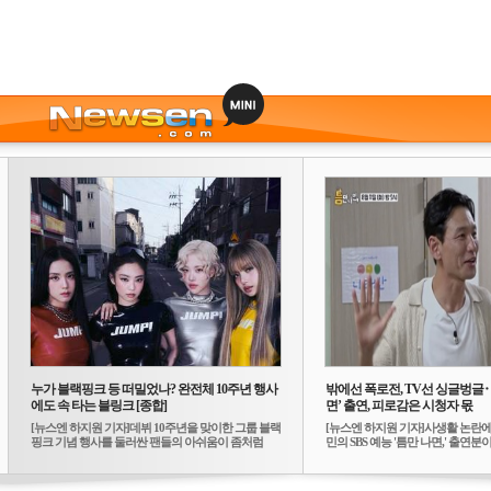
누가 블랙핑크 등 떠밀었나? 완전체 10주년 행사
밖에선 폭로전, TV선 싱글벙글
에도 속 타는 블링크 [종합]
면’ 출연, 피로감은 시청자 몫
[뉴스엔 하지원 기자]데뷔 10주년을 맞이한 그룹 블랙
[뉴스엔 하지원 기자]사생활 논란에
핑크 기념 행사를 둘러싼 팬들의 아쉬움이 좀처럼
민의 SBS 예능 '틈만 나면,' 출연분이 
가...