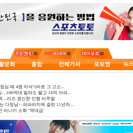
심 때 4병 마셔”(바로 그 고소...
…100억대 빌라도 팔고 14억 아파...
깜짝…리즈 갱신한 인형 비주얼
는 다정남‥파파라치에 걸린 11년차...
 비니키 소화 ‘역대급’