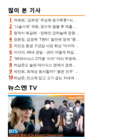
차예련, ‘김부장’ 주상욱 링거투혼+식스팩 비화 “옷 벗는데 아저씨는 안 된다고”(차장금)
‘나솔사계’ 국화, 경수와 결별 후 재출연…첫인상 3표 몰표
원작이 뭐길래‥정해인 강하늘에 장원영까지 참여한 이 영화
장윤정, 김경욱 ‘T팬티’ 발언에 정색 “묻지 않았는데, 그것도 성희롱”(장공장)
차인표 동생 구강암 사망 회상 “마지막 순간 동생 손 잡아준 신애라, 두고두고 고마워” (신애라이프)
이지아, 48세 생일‥관리 어떻게 하길래 놀라운 동안 미모
‘SK하이닉스 275층’ 미자 “머리 뚜껑에서 사, 주식만 안 해도 돈 버는 것”
허남준도 놀란 데이식스 영케이 경호원병 과거 “그냥 돌았던 놈”
박진희, 최재성 용서할까? ‘붉은 진주’ 오늘(7일) 결말 나온다
허남준, 민소매 입고 고기 굽는 차세계 실존…영케이도 감탄한 팔근육(공케이)