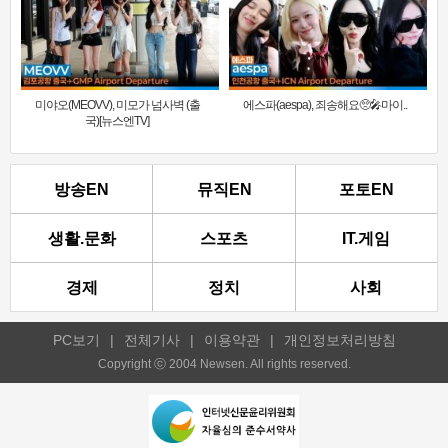
미야오(MEOVV), 미모가 넘사벽 (출
에스파(aespa), 죄송해요🥺🎤마이..
국)[뉴스엔TV]
방송EN
뮤직EN
포토EN
생활.문화
스포츠
IT.게임
경제
정치
사회
PC보기
|
전체기사
|
이용약관
|
개인정보처리방침
Copyright ⓒ 2004 Newsen. All rights reserved.