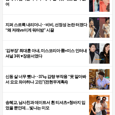
어
지퍼 스르륵 내리더니‥비비, 선정성 논란 터졌다
“왜 저래vs이게 워터밤” 시끌
‘김부장’ 최대훈 아내, 미스코리아 善+미스 인터내
셔널 3위 ♥장윤서였다
신동 살 너무 뺐나‥37㎏ 감량 부작용 “못 알아봐
서 요요 와야하나 고민”(전현무계획4)
송혜교, 남사친과 데이트서 흰 티셔츠+청바지 입
었을 뿐인데…빛나는 미모