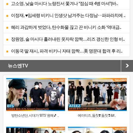
고소영, 낮술 마시다 노량진서 쫓겨나 “점심 때 4병 마셔”(바..
이정재, ♥임세령 비키니 인생샷 남겨주는 다정남‥파파라치에 ..
혜리 과감하게 벗었다, 탄수화물 끊고 끈 비니키 소화 ‘역대급..
장원영, 술 마시다 흘러내린 옷자락 깜짝…리즈 갱신한 인형 비..
이동국 딸 재시, 파격 비키니 자태 깜짝…美 명문대 합격 후 리..
뉴스엔TV
방탄소년단, 시대가 ‘BTS’ 원해🎵 ..
에이티즈, 둠칫❣️ 둠칫❣&#..