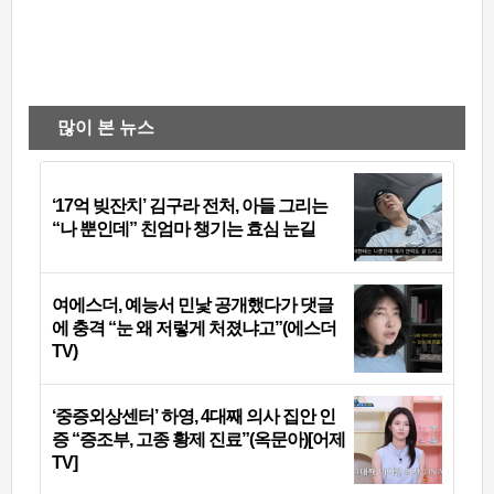
많이 본 뉴스
‘17억 빚잔치’ 김구라 전처, 아들 그리는
“나 뿐인데” 친엄마 챙기는 효심 눈길
여에스더, 예능서 민낯 공개했다가 댓글
에 충격 “눈 왜 저렇게 처졌냐고”(에스더
TV)
‘중증외상센터’ 하영, 4대째 의사 집안 인
증 “증조부, 고종 황제 진료”(옥문아)[어제
TV]