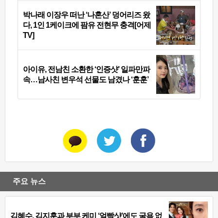
박나래 이장우 떠난 ‘나혼산’ 덩어리즈 왔
다, 1인 1케이크에 팜유 전현무 충격[어제
TV]
아이유, 전남친 소환한 ‘인증샷’ 일파만파
속…남사친 변우석 선물도 남겼나 ‘훈훈’
주요 뉴스
김혜수, 김지훈과 부부 케미 ‘얼빡샷’에도 굴욕 없