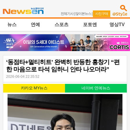
전체기사
|
많이본뉴스
|
사진구매
뉴스
연예
스포츠
포토엔
영상TV
‘동점타+멀티히트’ 완벽히 반등한 홍창기 “편
한 마음으로 타석 임하니 안타 나오더라”
2026-06-04 22:35:52
카카오 MY뉴스
네이버 연예뉴스