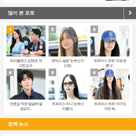
많이 본 포토
트리플에스 김채연, 개
엔믹스 설윤 ‘눈부신 미
트와이스 쯔위 ‘갓경 쓴
그맨 김규..
소’[포..
훈녀’..
안효섭 ‘작은 얼굴에 잘
트와이스 미나 ‘눈부신
트와이스 쯔위 ‘야구모
생김이 ..
아름다..
자만 써..
깜짝 뉴스