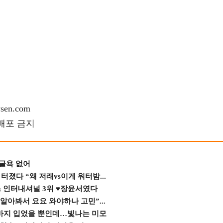
en.com
재배포 금지
 굴욕 없어
졌다 “왜 저래vs이게 워터밤...
스 인터내셔널 3위 ♥장윤서였다
 알아봐서 요요 와야하나 고민”...
바지 입었을 뿐인데…빛나는 미모