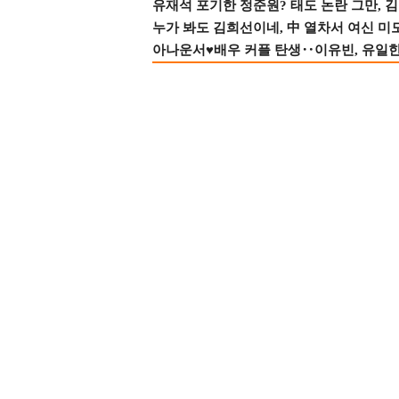
유재석 포기한 정준원? 태도 논란 그만, 김현
누가 봐도 김희선이네, 中 열차서 여신 미
아나운서♥배우 커플 탄생‥이유빈, 유일한 최