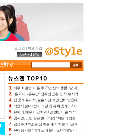
로그인
|
회원가입
배우 최일순, 이혼 후 20년 산속 생활 “딸 내가 버렸다고 원망‥맘 아파”(특종)[어제TV]
‘혼외자→유부남’ 정우성 근황 포착, 수식억 해킹 피해 후배 만났다 “존경하는”
집 공개 유재석, 결혼사진 라면 냄비 받침대 되고 분노‥가족사진도 피해(놀뭐)[어제TV]
백윤식 손녀+정시아 딸 첫 유화 공개, LA 아트쇼→서울국제조각페스타 작가다운 수준급 실력
유혜리, 배우 이근희과 1년 반만 이혼 왜? “식칼 꽂고 의자 던져” 충격 폭로(특종)[어제TV]
임지연, 그림 같은 발리 배경? 뼈말라 청순 비키니 핏에 상대 안 되네
김성수, ♥박소윤 집 이불 폐기 처분 “어떤 X이랑 썼을지 몰라” 질투(신랑수업2)[어제TV]
44kg 송가인 “비가 오나 눈이 오나” 매일 이 운동, 허벅지 근육량 상승+체지방 감소