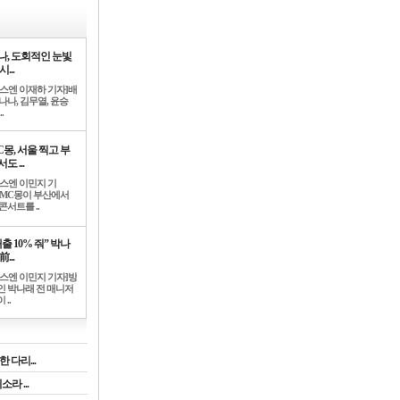
나, 도회적인 눈빛
시...
뉴스엔 이재하 기자]배
나나, 김무열, 윤승
.
C몽, 서울 찍고 부
도 ...
뉴스엔 이민지 기
]MC몽이 부산에서
콘서트를 ..
출 10% 줘” 박나
前...
뉴스엔 이민지 기자]방
인 박나래 전 매니저
 ..
 다리...
라 ...