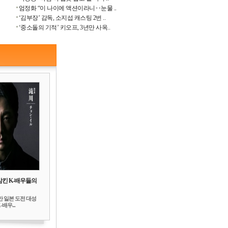
엄정화 “이 나이에 액션이라니‥눈물 ..
‘김부장’ 감독, 소지섭 캐스팅 2번 ..
‘중소돌의 기적’ 키오프, 3년만 사옥..
삼킨 K-배우들의
만 일본 도전 대성
배우...