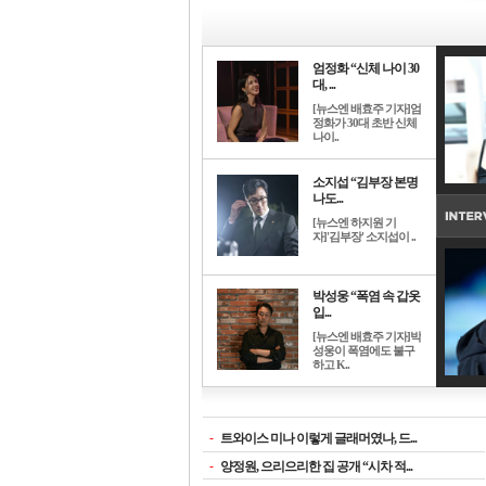
엄정화 “신체 나이 30
대, ...
[뉴스엔 배효주 기자]엄
정화가 30대 초반 신체
나이..
소지섭 “김부장 본명
나도...
[뉴스엔 하지원 기
자]'김부장' 소지섭이 ..
박성웅 “폭염 속 갑옷
입...
[뉴스엔 배효주 기자]박
성웅이 폭염에도 불구
하고 K..
-
트와이스 미나 이렇게 글래머였나, 드...
-
양정원, 으리으리한 집 공개 “시차 적...