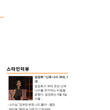
엄정화 “신체 나이 30대, 3
년..
엄정화가 30대 초반 신체
나이를 유지하는 비결을
밝혔다. 엄정화는 8월 4일
서울 ..
소지섭 “김부장 본명 나도 몰라‥들었..
박성웅 “폭염 속 갑옷 입고 말 타며 ..