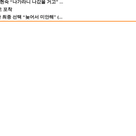
숙 “나가라니 나갔을 거고” ...
모 포착
종 선택 “늦어서 미안해” (...