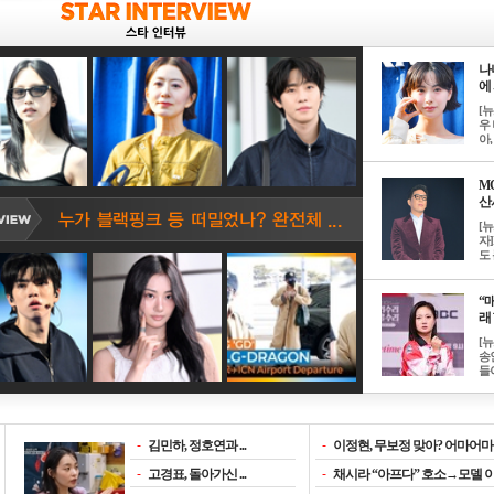
나
에 
[
우 
아, .
M
산서
[
자
도 
“매
래 
[
송
들이
-
김민하, 정호연과 ...
-
이정현, 무보정 맞아? 어마어마한
-
고경표, 돌아가신 ...
-
채시라 “아프다” 호소→모델 이소