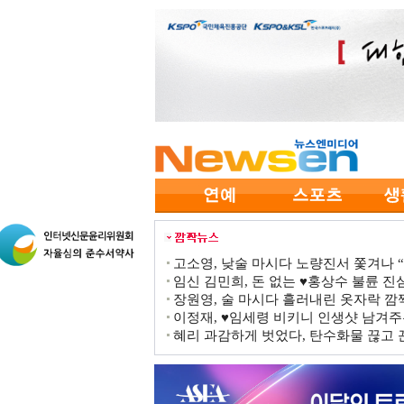
고소영, 낮술 마시다 노량진서 쫓겨나 “점
임신 김민희, 돈 없는 ♥홍상수 불륜 진심
장원영, 술 마시다 흘러내린 옷자락 
이정재, ♥임세령 비키니 인생샷 남겨주
혜리 과감하게 벗었다, 탄수화물 끊고 끈