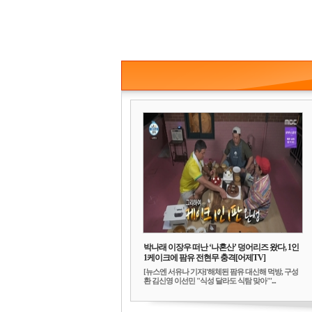
박나래 이장우 떠난 ‘나혼산’ 덩어리즈 왔다, 1인
1케이크에 팜유 전현무 충격[어제TV]
[뉴스엔 서유나 기자]'해체된 팜유 대신해 먹방, 구성
환 김신영 이선민 "식성 달라도 식탐 맞아"'...