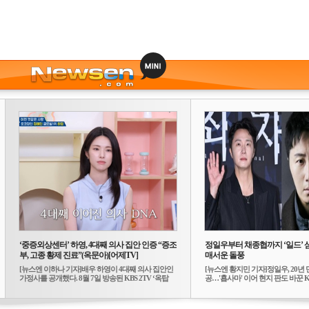
‘중증외상센터’ 하영, 4대째 의사 집안 인증 “증조
정일우부터 채종협까지 ‘일드’ 
부, 고종 황제 진료”(옥문아)[어제TV]
매서운 돌풍
[뉴스엔 이하나 기자]배우 하영이 4대째 의사 집안인
[뉴스엔 황지민 기자]정일우, 20년 
가정사를 공개했다. 8월 7일 방송된 KBS 2TV ‘옥탑
공…'횹사마' 이어 현지 판도 바꾼 K-
방...