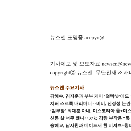
뉴스엔 표명중 acepyo@
기사제보 및 보도자료 newsen@news
copyrightⓒ 뉴스엔. 무단전재 & 
김혜수, 김지훈과 부부 케미 ‘얼빡샷’에도
지퍼 스르륵 내리더니‥비비, 선정성 논란 터
‘김부장’ 최대훈 아내, 미스코리아 善+미
신동 살 너무 뺐나‥37㎏ 감량 부작용 “못
송혜교, 남사친과 데이트서 흰 티셔츠+청