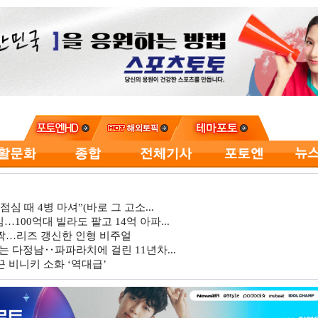
심 때 4병 마셔”(바로 그 고소...
…100억대 빌라도 팔고 14억 아파...
깜짝…리즈 갱신한 인형 비주얼
는 다정남‥파파라치에 걸린 11년차...
 비니키 소화 ‘역대급’