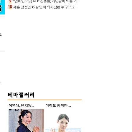
“연예인 걱정 NO” 김승현, 가난팔이 악플 억울할만‥아내+딸과 日 여행
재혼 강성연 ♥2살 연하 의사남편 누구? ‘그알’ 자문의에 훈남 비주얼 초엘리트 스펙 [종합]
1
울
이영애, 변치않...
미야오 깜찍한 ...