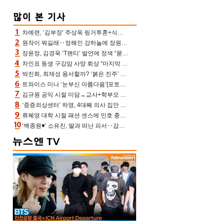
차예련, ‘김부장’ 주상욱 링거투혼+식스팩 비화 “옷 벗는데 아저씨는 안 된다고”(차장금)
원작이 뭐길래‥정해인 강하늘에 장원영까지 참여한 이 영화
장윤정, 김경욱 ‘T팬티’ 발언에 정색 “묻지 않았는데, 그것도 성희롱”(장공장)
차인표 동생 구강암 사망 회상 “마지막 순간 동생 손 잡아준 신애라, 두고두고 고마워” (신애라이프)
박진희, 최재성 용서할까? ‘붉은 진주’ 오늘(7일) 결말 나온다
트와이스 미나 ‘눈부신 아름다움’[포토엔HD]
김규원 공익 시절 미담→교사+학부모 추가 미담 속출 “휠체어 탄 아이와 산책도”[종합]
‘중증외상센터’ 하영, 4대째 의사 집안 인증 “증조부, 고종 황제 진료”(옥문아)[어제TV]
류혜영 대학 시절 패션 센스에 민호 충격 “레몬색 레깅스에 다리 없는 줄”(나혼산)
‘백종원♥’ 소유진, 딸과 떠난 피서‥감탄만 나오는 수영복 자태