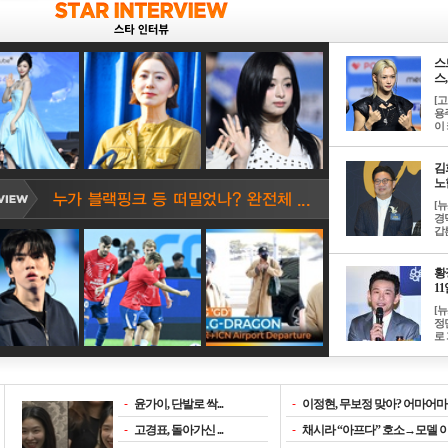
스
스, 
[
용
이 
김
노한
[
경
갑론
황
11일
[
정
로 
-
윤가이, 단발로 싹...
-
이정현, 무보정 맞아? 어마어마한
-
고경표, 돌아가신 ...
-
채시라 “아프다” 호소→모델 이소