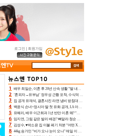
로그인
|
회원가입
배우 최일순, 이혼 후 20년 산속 생활 “딸 내가 버렸다고 원망‥맘 아파”(특종)[어제TV]
‘혼외자→유부남’ 정우성 근황 포착, 수식억 해킹 피해 후배 만났다 “존경하는”
집 공개 유재석, 결혼사진 라면 냄비 받침대 되고 분노‥가족사진도 피해(놀뭐)[어제TV]
백윤식 손녀+정시아 딸 첫 유화 공개, LA 아트쇼→서울국제조각페스타 작가다운 수준급 실력
유혜리, 배우 이근희과 1년 반만 이혼 왜? “식칼 꽂고 의자 던져” 충격 폭로(특종)[어제TV]
임지연, 그림 같은 발리 배경? 뼈말라 청순 비키니 핏에 상대 안 되네
김성수, ♥박소윤 집 이불 폐기 처분 “어떤 X이랑 썼을지 몰라” 질투(신랑수업2)[어제TV]
44kg 송가인 “비가 오나 눈이 오나” 매일 이 운동, 허벅지 근육량 상승+체지방 감소