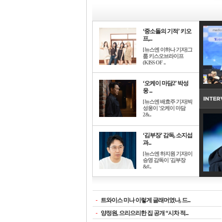
‘중소돌의 기적’ 키오
프,...
[뉴스엔 이하나 기자]그
룹 키스오브라이프
(KISS OF ..
‘오케이 마담2’ 박성
웅 ...
[뉴스엔 배효주 기자]박
성웅이 '오케이 마담
2&..
‘김부장’ 감독, 소지섭
과...
[뉴스엔 하지원 기자]이
승영 감독이 '김부장
&#..
-
트와이스 미나 이렇게 글래머였나, 드...
-
양정원, 으리으리한 집 공개 “시차 적...