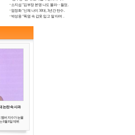
소지섭 “김부장 본명 나도 몰라‥들었..
엄정화 “신체 나이 30대, 3년간 탄수..
박성웅 “폭염 속 갑옷 입고 말 타며 ..
대 논란 속 사과
 멤버 지수가 눈물
 8월 8일 데뷔