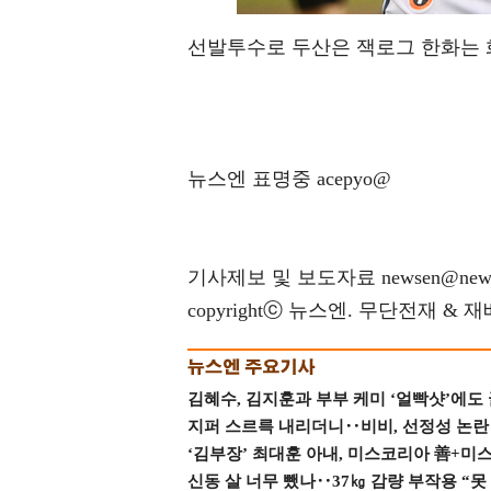
선발투수로 두산은 잭로그 한화는 
뉴스엔 표명중 acepyo@
기사제보 및 보도자료 newsen@news
copyrightⓒ 뉴스엔. 무단전재 & 
김혜수, 김지훈과 부부 케미 ‘얼빡샷’에도
지퍼 스르륵 내리더니‥비비, 선정성 논란 터
‘김부장’ 최대훈 아내, 미스코리아 善+미
신동 살 너무 뺐나‥37㎏ 감량 부작용 “못