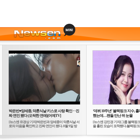
박은빈♥양세종, 약혼식날 키스로 사랑 확인‥진
‘데뷔 10주년’ 블랙핑크 지수, 홀
짜 연인 됐다 (오싹한 연애)[어제TV]
했는데…팬들 만난 뒤 눈물
[뉴스엔 유경상 기자]박은빈과 양세종이 약혼식날 서
[뉴스엔 강민경 기자]그룹 블랙핑크
로의 마음을 확인하고 진짜 연인이 됐다. 8월 9일 방
을 흘린 모습이 포착됐다.블랙핑크는
송...
10...