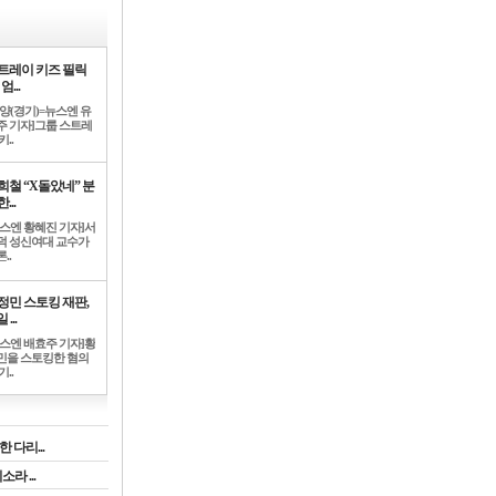
트레이 키즈 필릭
엄...
고양(경기)=뉴스엔 유
주 기자]그룹 스트레
키..
희철 “X돌았네” 분
...
뉴스엔 황혜진 기자]서
덕 성신여대 교수가
..
정민 스토킹 재판,
 ...
뉴스엔 배효주 기자]황
민을 스토킹한 혐의
기..
 다리...
라 ...