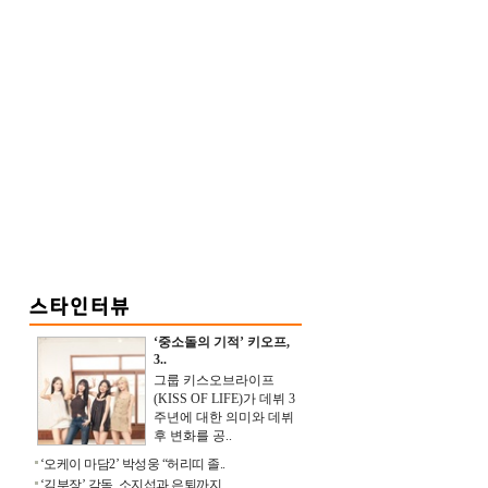
‘중소돌의 기적’ 키오프,
3..
그룹 키스오브라이프
(KISS OF LIFE)가 데뷔 3
주년에 대한 의미와 데뷔
후 변화를 공..
‘오케이 마담2’ 박성웅 “허리띠 졸..
‘김부장’ 감독, 소지섭과 은퇴까지 ..