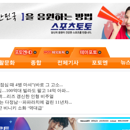
심 때 4병 마셔”(바로 그 고소...
…100억대 빌라도 팔고 14억 아파...
깜짝…리즈 갱신한 인형 비주얼
는 다정남‥파파라치에 걸린 11년차...
 비니키 소화 ‘역대급’