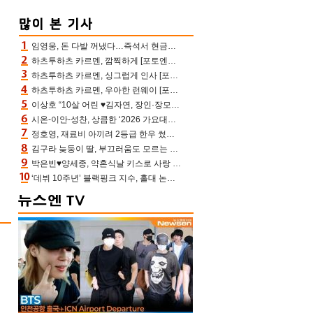
임영웅, 돈 다발 꺼냈다…즉석서 현금으로 수당 챙겨주는 ‘구단주’
하츠투하츠 카르멘, 깜찍하게 [포토엔HD]
하츠투하츠 카르멘, 싱그럽게 인사 [포토엔HD]
하츠투하츠 카르멘, 우아한 런웨이 [포토엔HD]
이상호 “10살 어린 ♥김자연, 장인·장모님 내 동안에 깜짝 놀라 허락”(아침마당)
시온-이안-성찬, 상큼한 ‘2026 가요대전 썸머’ MC [포토엔HD]
정호영, 재료비 아끼려 2등급 한우 썼다 위기 “고기 질겨” 혹평(스레파)
김구라 늦둥이 딸, 부끄러움도 모르는 끼쟁이…그리 “걔가 연예인 됐어야”(김그리)
박은빈♥양세종, 약혼식날 키스로 사랑 확인‥진짜 연인 됐다 (오싹한 연애)[어제TV]
‘데뷔 10주년’ 블랙핑크 지수, 홀대 논란 속 사과했는데…팬들 만난 뒤 눈물