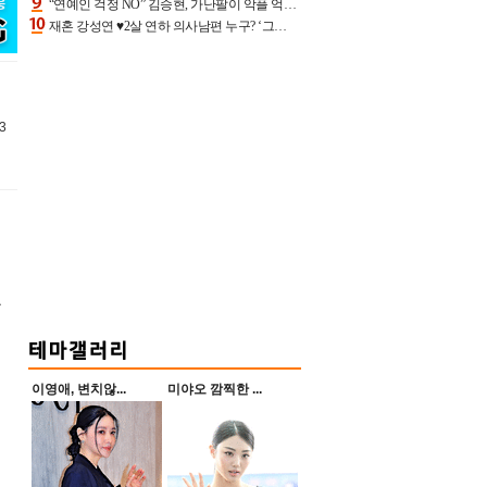
“연예인 걱정 NO” 김승현, 가난팔이 악플 억울할만‥아내+딸과 日 여행
재혼 강성연 ♥2살 연하 의사남편 누구? ‘그알’ 자문의에 훈남 비주얼 초엘리트 스펙 [종합]
3
울
이영애, 변치않...
미야오 깜찍한 ...