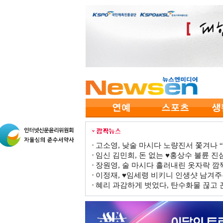
고소영, 낮술 마시다 노량진서 쫓겨나 “점
임신 김민희, 돈 없는 ♥홍상수 불륜 진심
장원영, 술 마시다 흘러내린 옷자락 
이정재, ♥임세령 비키니 인생샷 남겨주
혜리 과감하게 벗었다, 탄수화물 끊고 끈