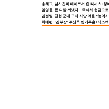
송혜교, 남사친과 데이트서 흰 티셔츠+청
임영웅, 돈 다발 꺼냈다…즉석서 현금으로 
김정렬, 친형 군대 구타 사망 억울 “농약사
차예련, ‘김부장’ 주상욱 링거투혼+식스팩 