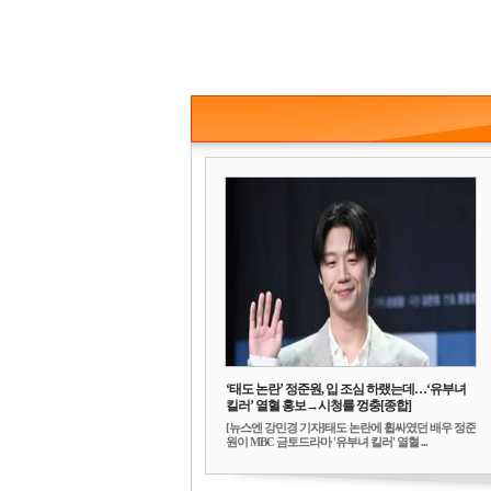
‘태도 논란’ 정준원, 입 조심 하랬는데…‘유부녀
킬러’ 열혈 홍보→시청률 껑충[종합]
[뉴스엔 강민경 기자]태도 논란에 휩싸였던 배우 정준
원이 MBC 금토드라마 '유부녀 킬러' 열혈 ...