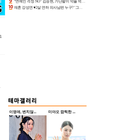
“연예인 걱정 NO” 김승현, 가난팔이 악플 억울할만‥아내+딸과 日 여행
재혼 강성연 ♥2살 연하 의사남편 누구? ‘그알’ 자문의에 훈남 비주얼 초엘리트 스펙 [종합]
1
울
이영애, 변치않...
미야오 깜찍한 ...