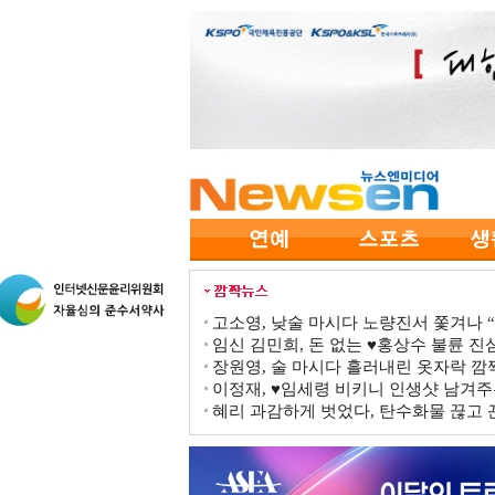
고소영, 낮술 마시다 노량진서 쫓겨나 “점
임신 김민희, 돈 없는 ♥홍상수 불륜 진심
장원영, 술 마시다 흘러내린 옷자락 
이정재, ♥임세령 비키니 인생샷 남겨주
혜리 과감하게 벗었다, 탄수화물 끊고 끈