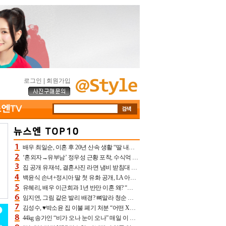
로그인
|
회원가입
배우 최일순, 이혼 후 20년 산속 생활 “딸 내가 버렸다고 원망‥맘 아파”(특종)[어제TV]
‘혼외자→유부남’ 정우성 근황 포착, 수식억 해킹 피해 후배 만났다 “존경하는”
집 공개 유재석, 결혼사진 라면 냄비 받침대 되고 분노‥가족사진도 피해(놀뭐)[어제TV]
백윤식 손녀+정시아 딸 첫 유화 공개, LA 아트쇼→서울국제조각페스타 작가다운 수준급 실력
유혜리, 배우 이근희과 1년 반만 이혼 왜? “식칼 꽂고 의자 던져” 충격 폭로(특종)[어제TV]
임지연, 그림 같은 발리 배경? 뼈말라 청순 비키니 핏에 상대 안 되네
김성수, ♥박소윤 집 이불 폐기 처분 “어떤 X이랑 썼을지 몰라” 질투(신랑수업2)[어제TV]
44kg 송가인 “비가 오나 눈이 오나” 매일 이 운동, 허벅지 근육량 상승+체지방 감소