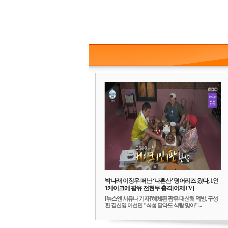
박나래 이장우 떠난 ‘나혼산’ 덩어리즈 왔다, 1인
1케이크에 팜유 전현무 충격[어제TV]
[뉴스엔 서유나 기자]'해체된 팜유 대신해 먹방, 구성
환 김신영 이선민 "식성 달라도 식탐 맞아"'...