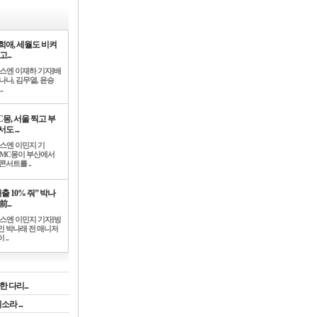
희애, 세월도 비켜
고...
뉴스엔 이재하 기자]배
나나, 김무열, 윤승
.
C몽, 서울 찍고 부
도 ...
뉴스엔 이민지 기
]MC몽이 부산에서
콘서트를 ..
출 10% 줘” 박나
前...
뉴스엔 이민지 기자]방
인 박나래 전 매니저
 ..
 다리...
라 ...