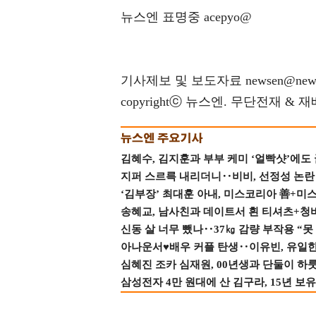
뉴스엔 표명중 acepyo@
기사제보 및 보도자료 newsen@news
copyrightⓒ 뉴스엔. 무단전재 & 
김혜수, 김지훈과 부부 케미 ‘얼빡샷’에도
지퍼 스르륵 내리더니‥비비, 선정성 논란 터
‘김부장’ 최대훈 아내, 미스코리아 善+미
송혜교, 남사친과 데이트서 흰 티셔츠+청
신동 살 너무 뺐나‥37㎏ 감량 부작용 “못
아나운서♥배우 커플 탄생‥이유빈, 유일한 최
심혜진 조카 심재원, 00년생과 단둘이 하룻밤
삼성전자 4만 원대에 산 김구라, 15년 보유