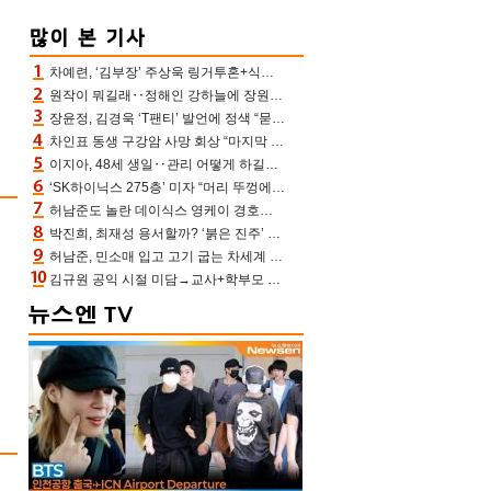
차예련, ‘김부장’ 주상욱 링거투혼+식스팩 비화 “옷 벗는데 아저씨는 안 된다고”(차장금)
원작이 뭐길래‥정해인 강하늘에 장원영까지 참여한 이 영화
장윤정, 김경욱 ‘T팬티’ 발언에 정색 “묻지 않았는데, 그것도 성희롱”(장공장)
차인표 동생 구강암 사망 회상 “마지막 순간 동생 손 잡아준 신애라, 두고두고 고마워” (신애라이프)
이지아, 48세 생일‥관리 어떻게 하길래 놀라운 동안 미모
‘SK하이닉스 275층’ 미자 “머리 뚜껑에서 사, 주식만 안 해도 돈 버는 것”
허남준도 놀란 데이식스 영케이 경호원병 과거 “그냥 돌았던 놈”
박진희, 최재성 용서할까? ‘붉은 진주’ 오늘(7일) 결말 나온다
허남준, 민소매 입고 고기 굽는 차세계 실존…영케이도 감탄한 팔근육(공케이)
김규원 공익 시절 미담→교사+학부모 추가 미담 속출 “휠체어 탄 아이와 산책도”[종합]