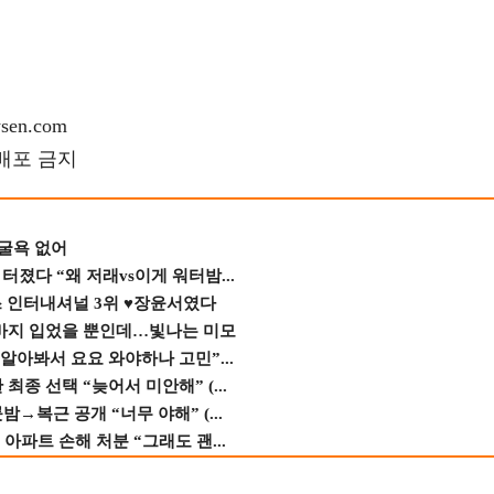
en.com
재배포 금지
 굴욕 없어
졌다 “왜 저래vs이게 워터밤...
스 인터내셔널 3위 ♥장윤서였다
바지 입었을 뿐인데…빛나는 미모
 알아봐서 요요 와야하나 고민”...
종 선택 “늦어서 미안해” (...
→복근 공개 “너무 야해” (...
 아파트 손해 처분 “그래도 괜...