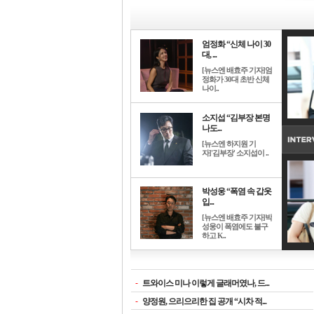
엄정화 “신체 나이 30
대, ...
[뉴스엔 배효주 기자]엄
정화가 30대 초반 신체
나이..
소지섭 “김부장 본명
나도...
[뉴스엔 하지원 기
자]'김부장' 소지섭이 ..
박성웅 “폭염 속 갑옷
입...
[뉴스엔 배효주 기자]박
성웅이 폭염에도 불구
하고 K..
-
트와이스 미나 이렇게 글래머였나, 드...
-
양정원, 으리으리한 집 공개 “시차 적...