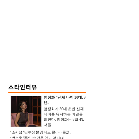
엄정화 “신체 나이 30대, 3
년..
엄정화가 30대 초반 신체
나이를 유지하는 비결을
밝혔다. 엄정화는 8월 4일
서울 ..
소지섭 “김부장 본명 나도 몰라‥들었..
박성웅 “폭염 속 갑옷 입고 말 타며 ..