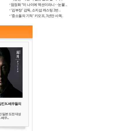
엄정화 “이 나이에 액션이라니‥눈물 ..
‘김부장’ 감독, 소지섭 캐스팅 2번 ..
‘중소돌의 기적’ 키오프, 3년만 사옥..
삼킨 K-배우들의
만 일본 도전 대성
배우...