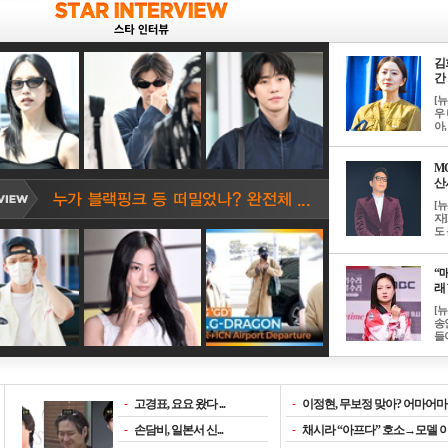
김
간 
[
우 
아, .
M
산서
[
자
도 
“매
래 
[
송
들이
-
고경표, 요요 왔다 ...
-
이정현, 무보정 맞아? 어마어마한
-
손담비, 일본서 신...
-
채시라 “아프다” 호소→모델 이소