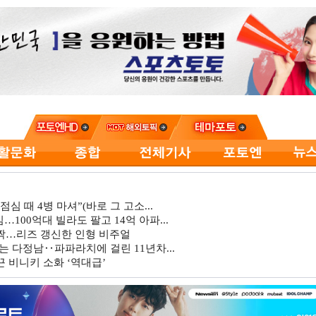
심 때 4병 마셔”(바로 그 고소...
…100억대 빌라도 팔고 14억 아파...
깜짝…리즈 갱신한 인형 비주얼
는 다정남‥파파라치에 걸린 11년차...
 비니키 소화 ‘역대급’