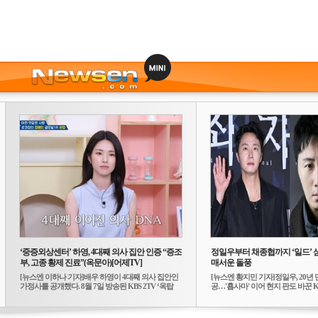
‘중증외상센터’ 하영, 4대째 의사 집안 인증 “증조
정일우부터 채종협까지 ‘일드’ 
부, 고종 황제 진료”(옥문아)[어제TV]
매서운 돌풍
[뉴스엔 이하나 기자]배우 하영이 4대째 의사 집안인
[뉴스엔 황지민 기자]정일우, 20년 
가정사를 공개했다. 8월 7일 방송된 KBS 2TV ‘옥탑
공…'횹사마' 이어 현지 판도 바꾼 K-
방...