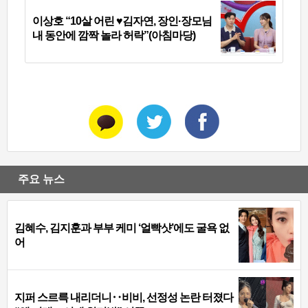
이상호 “10살 어린 ♥김자연, 장인·장모님
내 동안에 깜짝 놀라 허락”(아침마당)
주요 뉴스
김혜수, 김지훈과 부부 케미 ‘얼빡샷’에도 굴욕 없
어
지퍼 스르륵 내리더니‥비비, 선정성 논란 터졌다