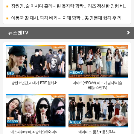
장원영, 술 마시다 흘러내린 옷자락 깜짝…리즈 갱신한 인형 비..
이동국 딸 재시, 파격 비키니 자태 깜짝…美 명문대 합격 후 리..
뉴스엔TV
방탄소년단, 시대가 ‘BTS’ 원해🎵 ..
미야오(MEOVV), 미모가 넘사벽 (출
국)[뉴스엔TV]
에스파(aespa), 죄송해요🥺🎤마이..
에이티즈, 둠칫❣️ 둠칫❣&#..