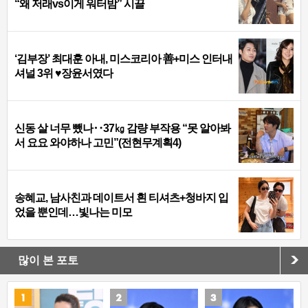
“왜 저래vs이게 워터밤” 시끌
‘김부장’ 최대훈 아내, 미스코리아 善+미스 인터내
셔널 3위 ♥장윤서였다
신동 살 너무 뺐나‥37㎏ 감량 부작용 “못 알아봐
서 요요 와야하나 고민”(전현무계획4)
송혜교, 남사친과 데이트서 흰 티셔츠+청바지 입
었을 뿐인데…빛나는 미모
많이 본 포토