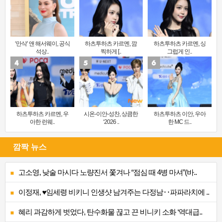
‘만삭’ 앤 해서웨이, 공식
하츠투하츠 카르멘, 깜
하츠투하츠 카르멘, 싱
석상..
찍하게 [..
그럽게 인..
하츠투하츠 카르멘, 우
시온-이안-성찬, 상큼한
하츠투하츠 이안, 우아
아한 런웨..
‘2026 ..
한 MC 드..
깜짝 뉴스
고소영, 낮술 마시다 노량진서 쫓겨나 “점심 때 4병 마셔”(바..
이정재, ♥임세령 비키니 인생샷 남겨주는 다정남‥파파라치에 ..
혜리 과감하게 벗었다, 탄수화물 끊고 끈 비니키 소화 ‘역대급..