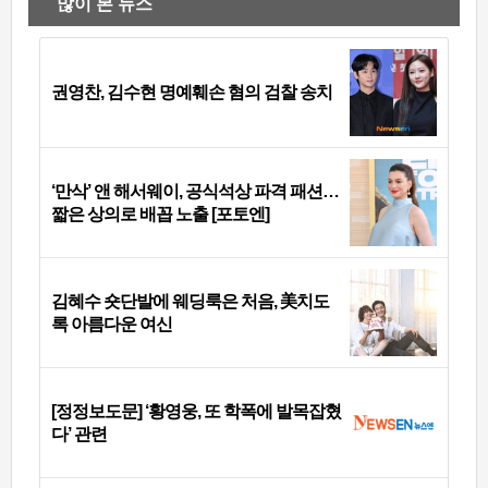
많이 본 뉴스
권영찬, 김수현 명예훼손 혐의 검찰 송치
‘만삭’ 앤 해서웨이, 공식석상 파격 패션…
짧은 상의로 배꼽 노출 [포토엔]
김혜수 숏단발에 웨딩룩은 처음, 美치도
록 아름다운 여신
[정정보도문] ‘황영웅, 또 학폭에 발목잡혔
다’ 관련