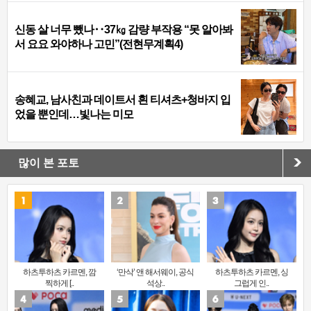
신동 살 너무 뺐나‥37㎏ 감량 부작용 “못 알아봐
서 요요 와야하나 고민”(전현무계획4)
송혜교, 남사친과 데이트서 흰 티셔츠+청바지 입
었을 뿐인데…빛나는 미모
많이 본 포토
하츠투하츠 카르멘, 깜
‘만삭’ 앤 해서웨이, 공식
하츠투하츠 카르멘, 싱
찍하게 [..
석상..
그럽게 인..