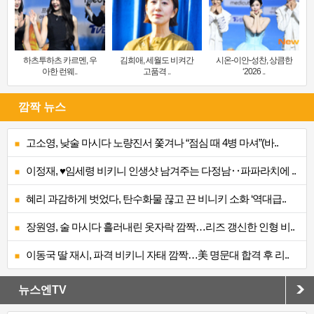
하츠투하츠 카르멘, 우
김희애, 세월도 비켜간
시온-이안-성찬, 상큼한
아한 런웨..
고품격 ..
‘2026 ..
깜짝 뉴스
고소영, 낮술 마시다 노량진서 쫓겨나 “점심 때 4병 마셔”(바..
이정재, ♥임세령 비키니 인생샷 남겨주는 다정남‥파파라치에 ..
혜리 과감하게 벗었다, 탄수화물 끊고 끈 비니키 소화 ‘역대급..
장원영, 술 마시다 흘러내린 옷자락 깜짝…리즈 갱신한 인형 비..
이동국 딸 재시, 파격 비키니 자태 깜짝…美 명문대 합격 후 리..
뉴스엔TV