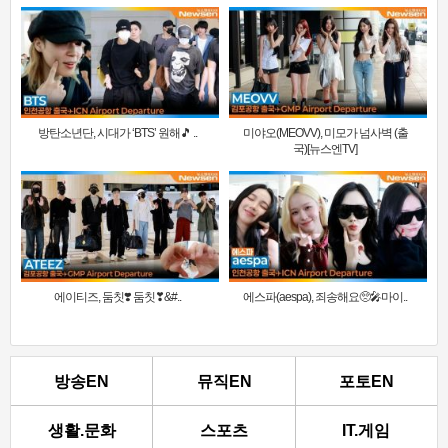
방탄소년단, 시대가 ‘BTS’ 원해🎵 ..
미야오(MEOVV), 미모가 넘사벽 (출
국)[뉴스엔TV]
에이티즈, 둠칫❣️ 둠칫❣&#..
에스파(aespa), 죄송해요🥺🎤마이..
방송EN
뮤직EN
포토EN
생활.문화
스포츠
IT.게임