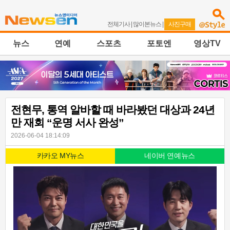
전체기사
|
많이본뉴스
|
사진구매
뉴스
연예
스포츠
포토엔
영상TV
전현무, 통역 알바할 때 바라봤던 대상과 24년
만 재회 “운명 서사 완성”
2026-06-04 18:14:09
카카오 MY뉴스
네이버 연예뉴스