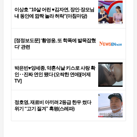
이상호 “10살 어린 ♥김자연, 장인·장모님
내 동안에 깜짝 놀라 허락”(아침마당)
[정정보도문] ‘황영웅, 또 학폭에 발목잡혔
다’ 관련
박은빈♥양세종, 약혼식날 키스로 사랑 확
인‥진짜 연인 됐다 (오싹한 연애)[어제
TV]
정호영, 재료비 아끼려 2등급 한우 썼다
위기 “고기 질겨” 혹평(스레파)