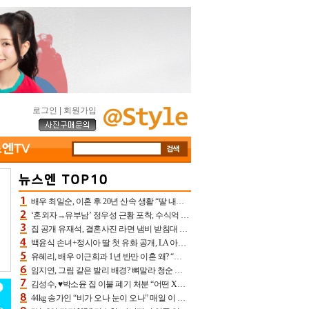
로그인
|
회원가입
배우 최일순, 이혼 후 20년 산속 생활 “딸 내가 버렸다고 원망‥맘 아파”(특종)[어제TV]
‘혼외자→유부남’ 정우성 근황 포착, 수식억 해킹 피해 후배 만났다 “존경하는”
집 공개 유재석, 결혼사진 라면 냄비 받침대 되고 분노‥가족사진도 피해(놀뭐)[어제TV]
백윤식 손녀+정시아 딸 첫 유화 공개, LA 아트쇼→서울국제조각페스타 작가다운 수준급 실력
유혜리, 배우 이근희과 1년 반만 이혼 왜? “식칼 꽂고 의자 던져” 충격 폭로(특종)[어제TV]
임지연, 그림 같은 발리 배경? 뼈말라 청순 비키니 핏에 상대 안 되네
김성수, ♥박소윤 집 이불 폐기 처분 “어떤 X이랑 썼을지 몰라” 질투(신랑수업2)[어제TV]
44kg 송가인 “비가 오나 눈이 오나” 매일 이 운동, 허벅지 근육량 상승+체지방 감소