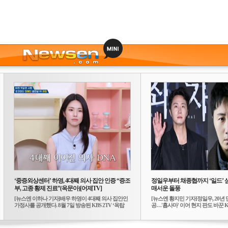
‘중증외상센터’ 하영, 4대째 의사 집안 인증 “증조
정일우부터 채종협까지 ‘일드’ 
부, 고종 황제 진료”(옥문아)[어제TV]
매서운 돌풍
[뉴스엔 이하나 기자]배우 하영이 4대째 의사 집안인
[뉴스엔 황지민 기자]정일우, 20년 
가정사를 공개했다. 8월 7일 방송된 KBS 2TV ‘옥탑
공…'횹사마' 이어 현지 판도 바꾼 K-
방...