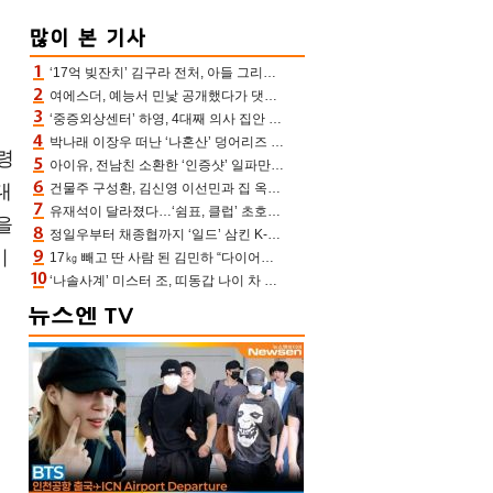
‘17억 빚잔치’ 김구라 전처, 아들 그리는 “나 뿐인데” 친엄마 챙기는 효심 눈길
여에스더, 예능서 민낯 공개했다가 댓글에 충격 “눈 왜 저렇게 처졌냐고”(에스더TV)
‘중증외상센터’ 하영, 4대째 의사 집안 인증 “증조부, 고종 황제 진료”(옥문아)[어제TV]
박나래 이장우 떠난 ‘나혼산’ 덩어리즈 왔다, 1인 1케이크에 팜유 전현무 충격[어제TV]
령
아이유, 전남친 소환한 ‘인증샷’ 일파만파 속…남사친 변우석 선물도 남겼나 ‘훈훈’
대
건물주 구성환, 김신영 이선민과 집 옥상서 41만원 한우 파티 “화력이 성화봉송”(나혼산)
유재석이 달라졌다…‘쉼표, 클럽’ 초호화 코스에 주우재도 감탄 (놀면 뭐하니?)
을
정일우부터 채종협까지 ‘일드’ 삼킨 K-배우들의 매서운 돌풍
이
17㎏ 빼고 딴 사람 된 김민하 “다이어트 화제돼 깜짝, 이럴 일인가”(전현무계획4)[어제TV]
‘나솔사계’ 미스터 조, 띠동갑 나이 차 고백…3MC ‘말잇못’