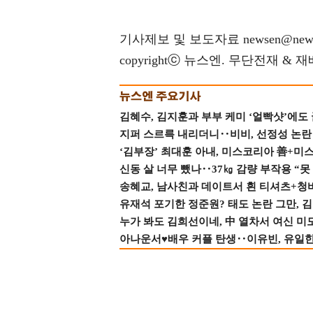
기사제보 및 보도자료 newsen@news
copyrightⓒ 뉴스엔. 무단전재 & 
김혜수, 김지훈과 부부 케미 ‘얼빡샷’에도
지퍼 스르륵 내리더니‥비비, 선정성 논란 터
‘김부장’ 최대훈 아내, 미스코리아 善+미
신동 살 너무 뺐나‥37㎏ 감량 부작용 “못
송혜교, 남사친과 데이트서 흰 티셔츠+청
유재석 포기한 정준원? 태도 논란 그만, 김현
누가 봐도 김희선이네, 中 열차서 여신 미
아나운서♥배우 커플 탄생‥이유빈, 유일한 최