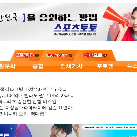
심 때 4병 마셔”(바로 그 고소...
…100억대 빌라도 팔고 14억 아파...
깜짝…리즈 갱신한 인형 비주얼
는 다정남‥파파라치에 걸린 11년차...
 비니키 소화 ‘역대급’