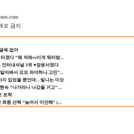
en.com
재배포 금지
 굴욕 없어
졌다 “왜 저래vs이게 워터밤...
스 인터내셔널 3위 ♥장윤서였다
 알아봐서 요요 와야하나 고민”...
바지 입었을 뿐인데…빛나는 미모
숙 “나가라니 나갔을 거고” ...
모 포착
종 선택 “늦어서 미안해” (...