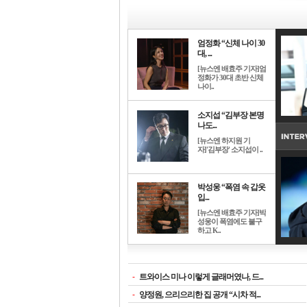
엄정화 “신체 나이 30
대, ...
[뉴스엔 배효주 기자]엄
정화가 30대 초반 신체
나이..
소지섭 “김부장 본명
나도...
[뉴스엔 하지원 기
자]'김부장' 소지섭이 ..
박성웅 “폭염 속 갑옷
입...
[뉴스엔 배효주 기자]박
성웅이 폭염에도 불구
하고 K..
-
트와이스 미나 이렇게 글래머였나, 드...
-
양정원, 으리으리한 집 공개 “시차 적...