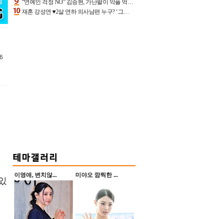
“연예인 걱정 NO” 김승현, 가난팔이 악플 억울할만‥아내+딸과 日 여행
재혼 강성연 ♥2살 연하 의사남편 누구? ‘그알’ 자문의에 훈남 비주얼 초엘리트 스펙 [종합]
6
이영애, 변치않...
미야오 깜찍한 ...
있