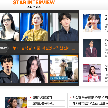
나
에 
[
우 
아, .
M
산서
[
자
도 
“매
래 
[
송
들이
-
김민하, 정호연과 ...
-
이정현, 무보정 맞아? 어마어마한
-
고경표, 돌아가신 ...
-
채시라 “아프다” 호소→모델 이소