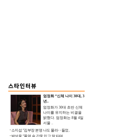
엄정화 “신체 나이 30대, 3
년..
엄정화가 30대 초반 신체
나이를 유지하는 비결을
밝혔다. 엄정화는 8월 4일
서울 ..
소지섭 “김부장 본명 나도 몰라‥들었..
박성웅 “폭염 속 갑옷 입고 말 타며 ..