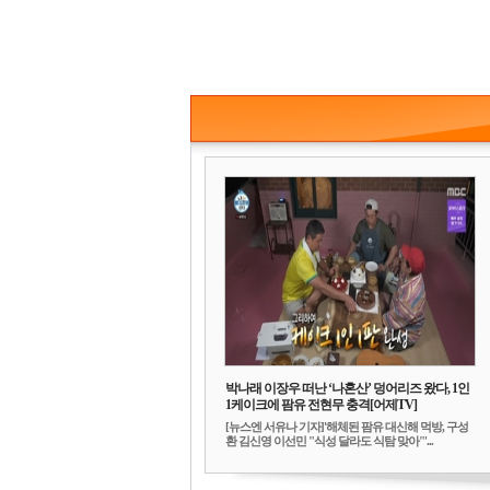
박나래 이장우 떠난 ‘나혼산’ 덩어리즈 왔다, 1인
1케이크에 팜유 전현무 충격[어제TV]
[뉴스엔 서유나 기자]'해체된 팜유 대신해 먹방, 구성
환 김신영 이선민 "식성 달라도 식탐 맞아"'...