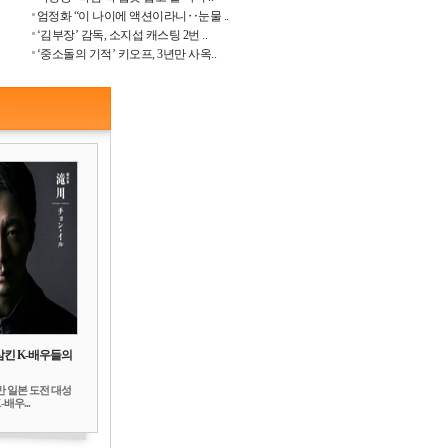
엄정화 “이 나이에 액션이라니‥눈물 ..
‘김부장’ 감독, 소지섭 캐스팅 2번 ..
‘중소돌의 기적’ 키오프, 3년만 사옥..
삼킨 K-배우들의
만 일본 도전 대성
배우...