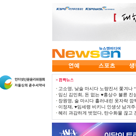
고소영, 낮술 마시다 노량진서 쫓겨나 “점
임신 김민희, 돈 없는 ♥홍상수 불륜 진심
장원영, 술 마시다 흘러내린 옷자락 
이정재, ♥임세령 비키니 인생샷 남겨주
혜리 과감하게 벗었다, 탄수화물 끊고 끈