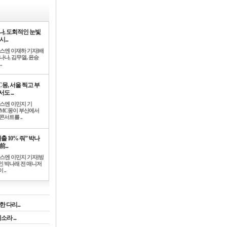
나, 도회적인 눈빛
시...
뉴스엔 이재하 기자]배
나나, 김무열, 윤승
.
C몽, 서울 찍고 부
도 ...
뉴스엔 이민지 기
]MC몽이 부산에서
콘서트를 ..
출 10% 줘” 박나
前...
뉴스엔 이민지 기자]방
인 박나래 전 매니저
 ..
 다리...
라 ...