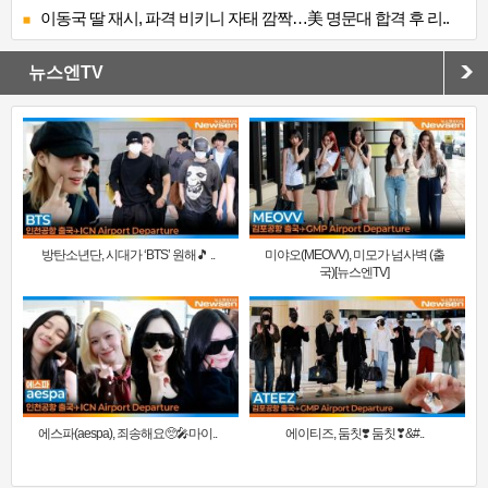
이동국 딸 재시, 파격 비키니 자태 깜짝…美 명문대 합격 후 리..
뉴스엔TV
방탄소년단, 시대가 ‘BTS’ 원해🎵 ..
미야오(MEOVV), 미모가 넘사벽 (출
국)[뉴스엔TV]
에스파(aespa), 죄송해요🥺🎤마이..
에이티즈, 둠칫❣️ 둠칫❣&#..