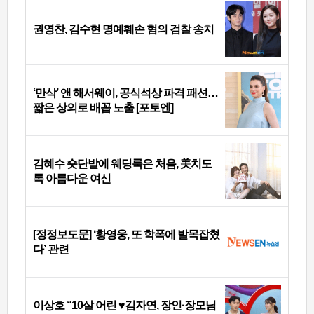
권영찬, 김수현 명예훼손 혐의 검찰 송치
‘만삭’ 앤 해서웨이, 공식석상 파격 패션…
짧은 상의로 배꼽 노출 [포토엔]
김혜수 숏단발에 웨딩룩은 처음, 美치도
록 아름다운 여신
[정정보도문] ‘황영웅, 또 학폭에 발목잡혔
다’ 관련
이상호 “10살 어린 ♥김자연, 장인·장모님