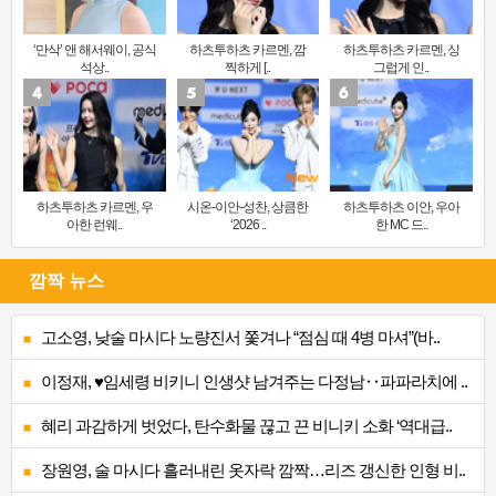
‘만삭’ 앤 해서웨이, 공식
하츠투하츠 카르멘, 깜
하츠투하츠 카르멘, 싱
석상..
찍하게 [..
그럽게 인..
하츠투하츠 카르멘, 우
시온-이안-성찬, 상큼한
하츠투하츠 이안, 우아
아한 런웨..
‘2026 ..
한 MC 드..
깜짝 뉴스
고소영, 낮술 마시다 노량진서 쫓겨나 “점심 때 4병 마셔”(바..
이정재, ♥임세령 비키니 인생샷 남겨주는 다정남‥파파라치에 ..
혜리 과감하게 벗었다, 탄수화물 끊고 끈 비니키 소화 ‘역대급..
장원영, 술 마시다 흘러내린 옷자락 깜짝…리즈 갱신한 인형 비..