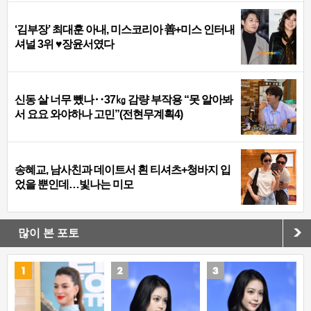
‘김부장’ 최대훈 아내, 미스코리아 善+미스 인터내
셔널 3위 ♥장윤서였다
신동 살 너무 뺐나‥37㎏ 감량 부작용 “못 알아봐
서 요요 와야하나 고민”(전현무계획4)
송혜교, 남사친과 데이트서 흰 티셔츠+청바지 입
었을 뿐인데…빛나는 미모
많이 본 포토