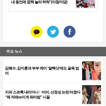
내 동안에 깜짝 놀라 허락”(아침마당)
주요 뉴스
김혜수, 김지훈과 부부 케미 ‘얼빡샷’에도 굴욕 없
어
지퍼 스르륵 내리더니‥비비, 선정성 논란 터졌다
“왜 저래vs이게 워터밤” 시끌