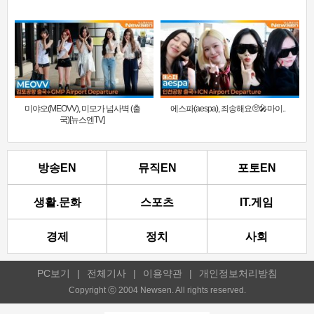
미야오(MEOVV), 미모가 넘사벽 (출
에스파(aespa), 죄송해요🥺🎤마이..
국)[뉴스엔TV]
방송EN
뮤직EN
포토EN
생활.문화
스포츠
IT.게임
경제
정치
사회
PC보기
|
전체기사
|
이용약관
|
개인정보처리방침
Copyright ⓒ 2004 Newsen. All rights reserved.