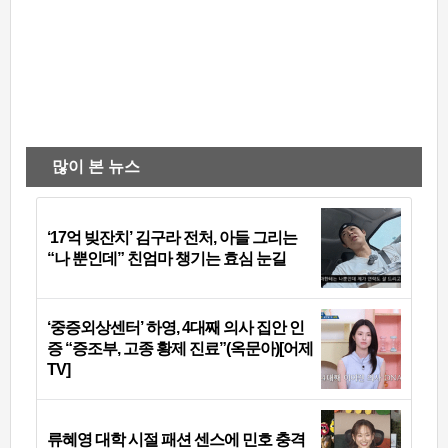
많이 본 뉴스
‘17억 빚잔치’ 김구라 전처, 아들 그리는
“나 뿐인데” 친엄마 챙기는 효심 눈길
‘중증외상센터’ 하영, 4대째 의사 집안 인
증 “증조부, 고종 황제 진료”(옥문아)[어제
TV]
류혜영 대학 시절 패션 센스에 민호 충격