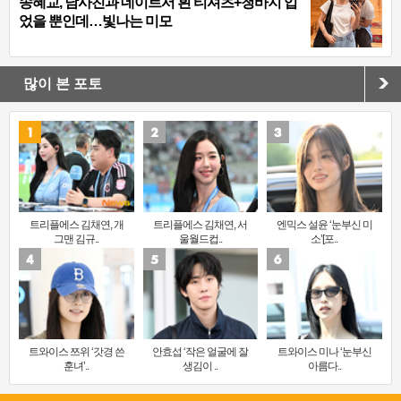
송혜교, 남사친과 데이트서 흰 티셔츠+청바지 입
었을 뿐인데…빛나는 미모
많이 본 포토
트리플에스 김채연, 개
트리플에스 김채연, 서
엔믹스 설윤 ‘눈부신 미
그맨 김규..
울월드컵..
소’[포..
트와이스 쯔위 ‘갓경 쓴
안효섭 ‘작은 얼굴에 잘
트와이스 미나 ‘눈부신
훈녀’..
생김이 ..
아름다..