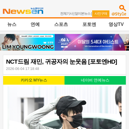
전체기사
|
많이본뉴스
|
사진구매
뉴스
연예
스포츠
포토엔
영상TV
NCT드림 재민, 귀공자의 눈웃음 [포토엔HD]
2026-06-04 17:18:48
카카오 MY뉴스
네이버 연예뉴스