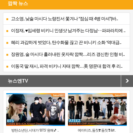
깜짝 뉴스
고소영, 낮술 마시다 노량진서 쫓겨나 “점심 때 4병 마셔”(바..
이정재, ♥임세령 비키니 인생샷 남겨주는 다정남‥파파라치에 ..
혜리 과감하게 벗었다, 탄수화물 끊고 끈 비니키 소화 ‘역대급..
장원영, 술 마시다 흘러내린 옷자락 깜짝…리즈 갱신한 인형 비..
이동국 딸 재시, 파격 비키니 자태 깜짝…美 명문대 합격 후 리..
뉴스엔TV
방탄소년단, 시대가 ‘BTS’ 원해🎵 ..
에이티즈, 둠칫❣️ 둠칫❣&#..