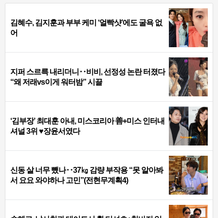
김혜수, 김지훈과 부부 케미 ‘얼빡샷’에도 굴욕 없
어
지퍼 스르륵 내리더니‥비비, 선정성 논란 터졌다
“왜 저래vs이게 워터밤” 시끌
‘김부장’ 최대훈 아내, 미스코리아 善+미스 인터내
셔널 3위 ♥장윤서였다
신동 살 너무 뺐나‥37㎏ 감량 부작용 “못 알아봐
서 요요 와야하나 고민”(전현무계획4)