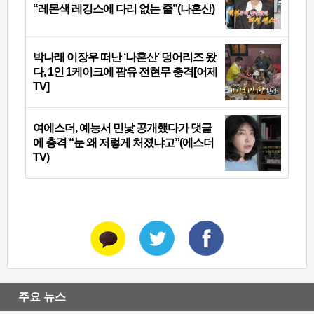
“레몬색 레깅스에 다리 없는 줄”(나혼산)
박나래 이장우 떠난 ‘나혼산’ 덩어리즈 왔
다, 1인 1케이크에 팜유 전현무 충격[어제
TV]
여에스더, 예능서 민낯 공개했다가 댓글
에 충격 “눈 왜 저렇게 처졌냐고”(에스더
TV)
주요 뉴스