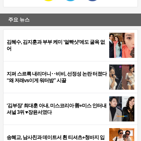
주요 뉴스
김혜수, 김지훈과 부부 케미 ‘얼빡샷’에도 굴욕 없
어
지퍼 스르륵 내리더니‥비비, 선정성 논란 터졌다
“왜 저래vs이게 워터밤” 시끌
‘김부장’ 최대훈 아내, 미스코리아 善+미스 인터내
셔널 3위 ♥장윤서였다
송혜교, 남사친과 데이트서 흰 티셔츠+청바지 입