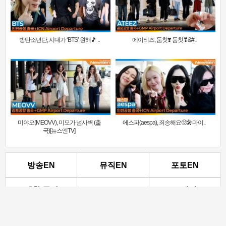
방탄소년단, 시대가 ‘BTS’ 원해🎵 ..
에이티즈, 둠칫❣️ 둠칫❣&#..
미야오(MEOVV), 미모가 넘사벽 (출
에스파(aespa), 죄송해요🥺🎤마이..
국)[뉴스엔TV]
방송EN
뮤직EN
포토EN
생활.문화
스포츠
IT.게임
경제
정치
사회