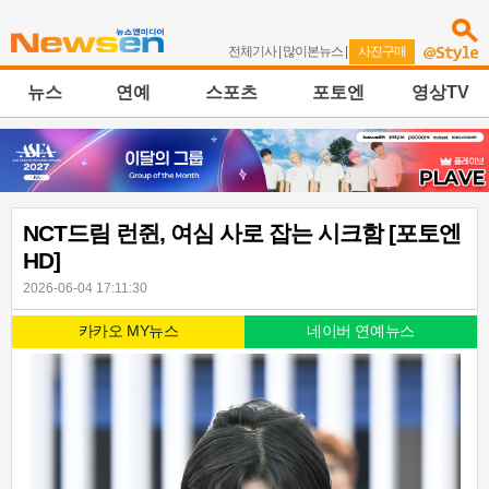
전체기사
|
많이본뉴스
|
사진구매
뉴스
연예
스포츠
포토엔
영상TV
NCT드림 런쥔, 여심 사로 잡는 시크함 [포토엔
HD]
2026-06-04 17:11:30
카카오 MY뉴스
네이버 연예뉴스