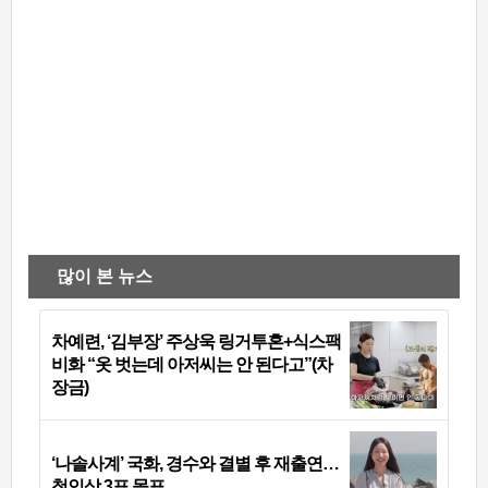
많이 본 뉴스
차예련, ‘김부장’ 주상욱 링거투혼+식스팩
비화 “옷 벗는데 아저씨는 안 된다고”(차
장금)
‘나솔사계’ 국화, 경수와 결별 후 재출연…
첫인상 3표 몰표