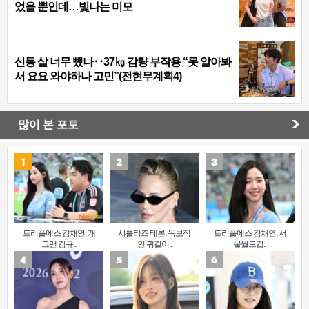
었을 뿐인데…빛나는 미모
신동 살 너무 뺐나‥37㎏ 감량 부작용 “못 알아봐
서 요요 와야하나 고민”(전현무계획4)
많이 본 포토
트리플에스 김채연, 개
샤를리즈 테론, 독보적
트리플에스 김채연, 서
그맨 김규..
인 귀걸이..
울월드컵..