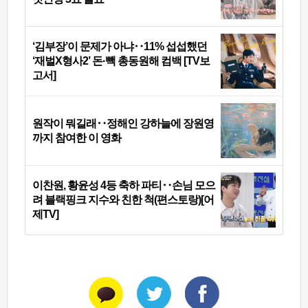
‘김부장’이 문제가 아냐‥11% 섭섭했던
‘재벌X형사2’ 돈·빽 총동원해 컴백 [TV보
고서]
원작이 뭐길래‥정해인 강하늘에 장원영
까지 참여한 이 영화
이찬원, 황윤성 4등 축하 파티‥손님 모으
려 블랙핑크 지수와 친한 척(편스토랑)[어
제TV]