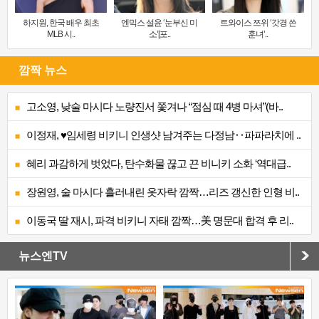
하지원, 한국 배우 최초
엔믹스 설윤 ‘눈부신 미
트와이스 쯔위 ‘갓경 쓴
MLB 시..
소’[포..
훈녀’..
깜짝 뉴스
고소영, 낮술 마시다 노량진서 쫓겨나 “점심 때 4병 마셔”(바..
이정재, ♥임세령 비키니 인생샷 남겨주는 다정남‥파파라치에 ..
혜리 과감하게 벗었다, 탄수화물 끊고 끈 비니키 소화 ‘역대급..
장원영, 술 마시다 흘러내린 옷자락 깜짝…리즈 갱신한 인형 비..
이동국 딸 재시, 파격 비키니 자태 깜짝…美 명문대 합격 후 리..
뉴스엔TV