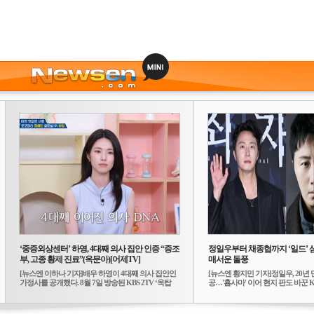
‘중증외상센터’ 하영, 4대째 의사 집안 인증 “증조
정일우부터 채종협까지 ‘일드’ 
부, 고종 황제 진료”(옥문아)[어제TV]
매서운 돌풍
[뉴스엔 이하나 기자]배우 하영이 4대째 의사 집안인
[뉴스엔 황지민 기자]정일우, 20년 
가정사를 공개했다. 8월 7일 방송된 KBS 2TV ‘옥탑
공…'횹사마' 이어 현지 판도 바꾼 K-
방...