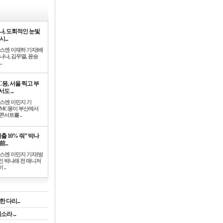
나, 도회적인 눈빛
시...
뉴스엔 이재하 기자]배
나나, 김무열, 윤승
.
C몽, 서울 찍고 부
도 ...
뉴스엔 이민지 기
]MC몽이 부산에서
콘서트를 ..
출 10% 줘” 박나
前...
뉴스엔 이민지 기자]방
인 박나래 전 매니저
 ..
 다리...
라 ...