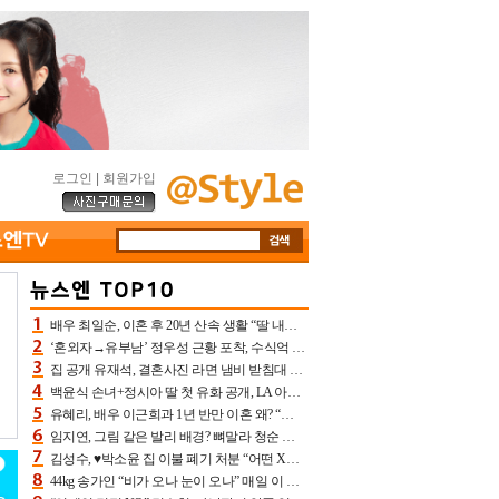
로그인
|
회원가입
배우 최일순, 이혼 후 20년 산속 생활 “딸 내가 버렸다고 원망‥맘 아파”(특종)[어제TV]
‘혼외자→유부남’ 정우성 근황 포착, 수식억 해킹 피해 후배 만났다 “존경하는”
집 공개 유재석, 결혼사진 라면 냄비 받침대 되고 분노‥가족사진도 피해(놀뭐)[어제TV]
백윤식 손녀+정시아 딸 첫 유화 공개, LA 아트쇼→서울국제조각페스타 작가다운 수준급 실력
유혜리, 배우 이근희과 1년 반만 이혼 왜? “식칼 꽂고 의자 던져” 충격 폭로(특종)[어제TV]
임지연, 그림 같은 발리 배경? 뼈말라 청순 비키니 핏에 상대 안 되네
김성수, ♥박소윤 집 이불 폐기 처분 “어떤 X이랑 썼을지 몰라” 질투(신랑수업2)[어제TV]
44kg 송가인 “비가 오나 눈이 오나” 매일 이 운동, 허벅지 근육량 상승+체지방 감소