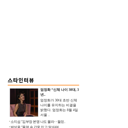
엄정화 “신체 나이 30대, 3
년..
엄정화가 30대 초반 신체
나이를 유지하는 비결을
밝혔다. 엄정화는 8월 4일
서울 ..
소지섭 “김부장 본명 나도 몰라‥들었..
박성웅 “폭염 속 갑옷 입고 말 타며 ..