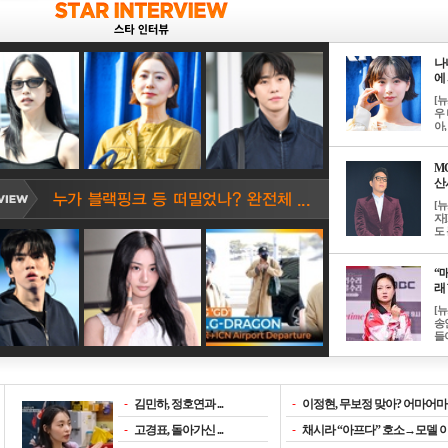
나
에 
[
우 
아, .
M
산서
[
자
도 
“매
래 
[
송
들이
-
김민하, 정호연과 ...
-
이정현, 무보정 맞아? 어마어마한
-
고경표, 돌아가신 ...
-
채시라 “아프다” 호소→모델 이소