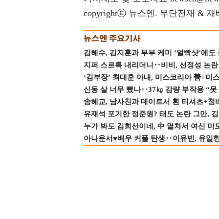
copyrightⓒ 뉴스엔. 무단전재 & 
김혜수, 김지훈과 부부 케미 ‘얼빡샷’에도
지퍼 스르륵 내리더니‥비비, 선정성 논란 터
‘김부장’ 최대훈 아내, 미스코리아 善+미
신동 살 너무 뺐나‥37㎏ 감량 부작용 “못
송혜교, 남사친과 데이트서 흰 티셔츠+청
유재석 포기한 정준원? 태도 논란 그만, 김현
누가 봐도 김희선이네, 中 열차서 여신 미
아나운서♥배우 커플 탄생‥이유빈, 유일한 최