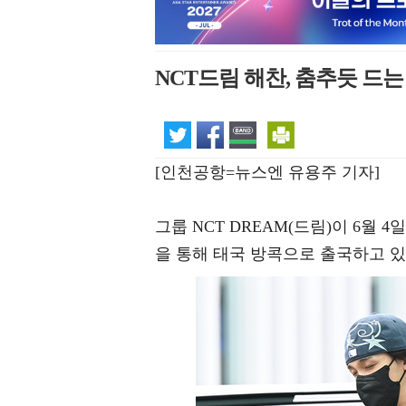
NCT드림 해찬, 춤추듯 드는
[인천공항=뉴스엔 유용주 기자]
그룹 NCT DREAM(드림)이 6월
을 통해 태국 방콕으로 출국하고 있