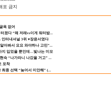
재배포 금지
 굴욕 없어
졌다 “왜 저래vs이게 워터밤...
스 인터내셔널 3위 ♥장윤서였다
 알아봐서 요요 와야하나 고민”...
바지 입었을 뿐인데…빛나는 미모
숙 “나가라니 나갔을 거고” ...
모 포착
종 선택 “늦어서 미안해” (...