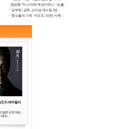
엄정화 “이 나이에 액션이라니‥눈물 ..
‘김부장’ 감독, 소지섭 캐스팅 2번 ..
‘중소돌의 기적’ 키오프, 3년만 사옥..
삼킨 K-배우들의
만 일본 도전 대성
배우...