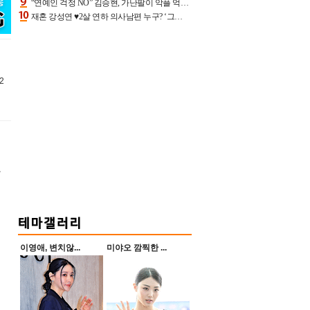
“연예인 걱정 NO” 김승현, 가난팔이 악플 억울할만‥아내+딸과 日 여행
재혼 강성연 ♥2살 연하 의사남편 누구? ‘그알’ 자문의에 훈남 비주얼 초엘리트 스펙 [종합]
2
항
이영애, 변치않...
미야오 깜찍한 ...