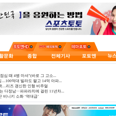
심 때 4병 마셔”(바로 그 고소...
…100억대 빌라도 팔고 14억 아파...
깜짝…리즈 갱신한 인형 비주얼
는 다정남‥파파라치에 걸린 11년차...
 비니키 소화 ‘역대급’