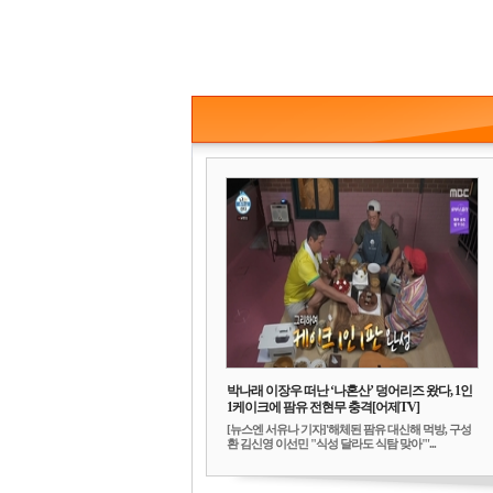
박나래 이장우 떠난 ‘나혼산’ 덩어리즈 왔다, 1인
1케이크에 팜유 전현무 충격[어제TV]
[뉴스엔 서유나 기자]'해체된 팜유 대신해 먹방, 구성
환 김신영 이선민 "식성 달라도 식탐 맞아"'...