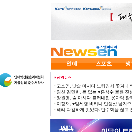
고소영, 낮술 마시다 노량진서 쫓겨나 “점
임신 김민희, 돈 없는 ♥홍상수 불륜 진심
장원영, 술 마시다 흘러내린 옷자락 
이정재, ♥임세령 비키니 인생샷 남겨주
혜리 과감하게 벗었다, 탄수화물 끊고 끈