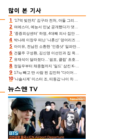
‘17억 빚잔치’ 김구라 전처, 아들 그리는 “나 뿐인데” 친엄마 챙기는 효심 눈길
여에스더, 예능서 민낯 공개했다가 댓글에 충격 “눈 왜 저렇게 처졌냐고”(에스더TV)
‘중증외상센터’ 하영, 4대째 의사 집안 인증 “증조부, 고종 황제 진료”(옥문아)[어제TV]
박나래 이장우 떠난 ‘나혼산’ 덩어리즈 왔다, 1인 1케이크에 팜유 전현무 충격[어제TV]
아이유, 전남친 소환한 ‘인증샷’ 일파만파 속…남사친 변우석 선물도 남겼나 ‘훈훈’
건물주 구성환, 김신영 이선민과 집 옥상서 41만원 한우 파티 “화력이 성화봉송”(나혼산)
유재석이 달라졌다…‘쉼표, 클럽’ 초호화 코스에 주우재도 감탄 (놀면 뭐하니?)
정일우부터 채종협까지 ‘일드’ 삼킨 K-배우들의 매서운 돌풍
17㎏ 빼고 딴 사람 된 김민하 “다이어트 화제돼 깜짝, 이럴 일인가”(전현무계획4)[어제TV]
‘나솔사계’ 미스터 조, 띠동갑 나이 차 고백…3MC ‘말잇못’