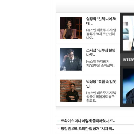
엄정화 “신체 나이 30
대, ...
[뉴스엔 배효주 기자]엄
정화가 30대 초반 신체
나이..
소지섭 “김부장 본명
나도...
[뉴스엔 하지원 기
자]'김부장' 소지섭이 ..
박성웅 “폭염 속 갑옷
입...
[뉴스엔 배효주 기자]박
성웅이 폭염에도 불구
하고 K..
-
트와이스 미나 이렇게 글래머였나, 드...
-
양정원, 으리으리한 집 공개 “시차 적...