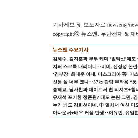
기사제보 및 보도자료 newsen@news
copyrightⓒ 뉴스엔. 무단전재 & 
김혜수, 김지훈과 부부 케미 ‘얼빡샷’에도
지퍼 스르륵 내리더니‥비비, 선정성 논란 터
‘김부장’ 최대훈 아내, 미스코리아 善+미
신동 살 너무 뺐나‥37㎏ 감량 부작용 “못
송혜교, 남사친과 데이트서 흰 티셔츠+청
유재석 포기한 정준원? 태도 논란 그만, 김현
누가 봐도 김희선이네, 中 열차서 여신 미
아나운서♥배우 커플 탄생‥이유빈, 유일한 최