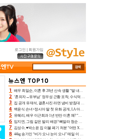
로그인
|
회원가입
배우 최일순, 이혼 후 20년 산속 생활 “딸 내가 버렸다고 원망‥맘 아파”(특종)[어제TV]
‘혼외자→유부남’ 정우성 근황 포착, 수식억 해킹 피해 후배 만났다 “존경하는”
집 공개 유재석, 결혼사진 라면 냄비 받침대 되고 분노‥가족사진도 피해(놀뭐)[어제TV]
백윤식 손녀+정시아 딸 첫 유화 공개, LA 아트쇼→서울국제조각페스타 작가다운 수준급 실력
유혜리, 배우 이근희과 1년 반만 이혼 왜? “식칼 꽂고 의자 던져” 충격 폭로(특종)[어제TV]
임지연, 그림 같은 발리 배경? 뼈말라 청순 비키니 핏에 상대 안 되네
김성수, ♥박소윤 집 이불 폐기 처분 “어떤 X이랑 썼을지 몰라” 질투(신랑수업2)[어제TV]
44kg 송가인 “비가 오나 눈이 오나” 매일 이 운동, 허벅지 근육량 상승+체지방 감소