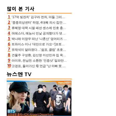
‘17억 빚잔치’ 김구라 전처, 아들 그리는 “나 뿐인데” 친엄마 챙기는 효심 눈길
‘중증외상센터’ 하영, 4대째 의사 집안 인증 “증조부, 고종 황제 진료”(옥문아)[어제TV]
류혜영 대학 시절 패션 센스에 민호 충격 “레몬색 레깅스에 다리 없는 줄”(나혼산)
여에스더, 예능서 민낯 공개했다가 댓글에 충격 “눈 왜 저렇게 처졌냐고”(에스더TV)
박나래 이장우 떠난 ‘나혼산’ 덩어리즈 왔다, 1인 1케이크에 팜유 전현무 충격[어제TV]
트와이스 미나 ‘대만으로 가요~’[포토엔HD]
유재석이 달라졌다…‘쉼표, 클럽’ 초호화 코스에 주우재도 감탄 (놀면 뭐하니?)
건물주 구성환, 김신영 이선민과 집 옥상서 41만원 한우 파티 “화력이 성화봉송”(나혼산)
아이유, 전남친 소환한 ‘인증샷’ 일파만파 속…남사친 변우석 선물도 남겼나 ‘훈훈’
고경표, 돌아가신 母 언급 “난 아빠 못 될 듯” 족보 태운 부친 응원 뭉클(나혼산)