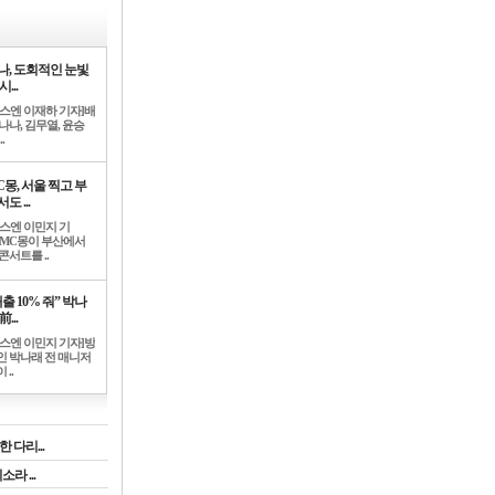
나, 도회적인 눈빛
시...
뉴스엔 이재하 기자]배
나나, 김무열, 윤승
.
C몽, 서울 찍고 부
도 ...
뉴스엔 이민지 기
]MC몽이 부산에서
콘서트를 ..
출 10% 줘” 박나
前...
뉴스엔 이민지 기자]방
인 박나래 전 매니저
 ..
 다리...
라 ...