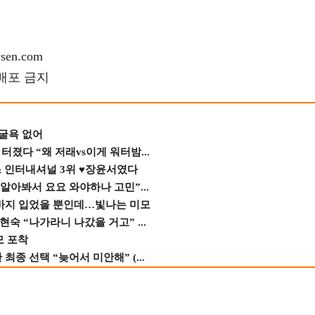
en.com
재배포 금지
 굴욕 없어
졌다 “왜 저래vs이게 워터밤...
스 인터내셔널 3위 ♥장윤서였다
 알아봐서 요요 와야하나 고민”...
바지 입었을 뿐인데…빛나는 미모
숙 “나가라니 나갔을 거고” ...
모 포착
종 선택 “늦어서 미안해” (...