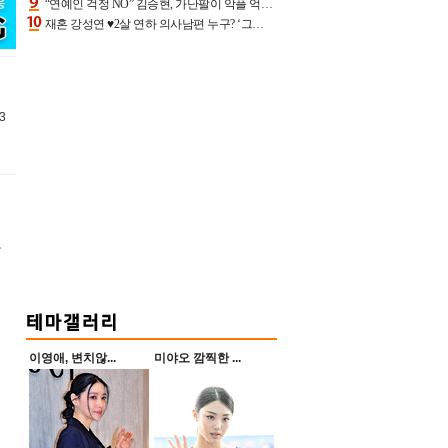
“연예인 걱정 NO” 김승현, 가난팔이 악플 억울할만‥아내+딸과 日 여행
재혼 강성연 ♥2살 연하 의사남편 누구? ‘그알’ 자문의에 훈남 비주얼 초엘리트 스펙 [종합]
3
항
이영애, 변치않...
미야오 깜찍한 ...