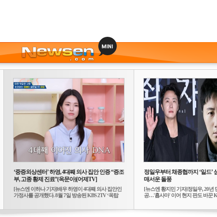
‘중증외상센터’ 하영, 4대째 의사 집안 인증 “증조
정일우부터 채종협까지 ‘일드’ 
부, 고종 황제 진료”(옥문아)[어제TV]
매서운 돌풍
[뉴스엔 이하나 기자]배우 하영이 4대째 의사 집안인
[뉴스엔 황지민 기자]정일우, 20년 
가정사를 공개했다. 8월 7일 방송된 KBS 2TV ‘옥탑
공…'횹사마' 이어 현지 판도 바꾼 K-
방...