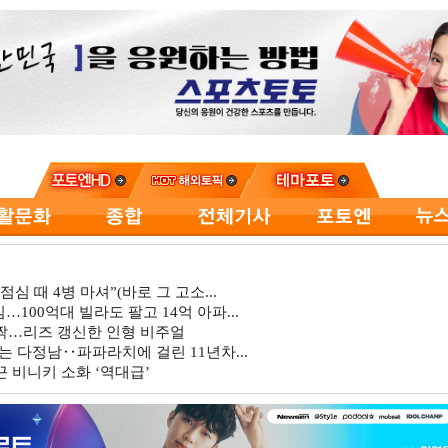
심 때 4병 마셔”(바로 그 고소...
…100억대 빌라도 팔고 14억 아파...
깜짝…리즈 갱신한 인형 비주얼
는 다정남‥파파라치에 걸린 11년차...
 비니키 소화 ‘역대급’