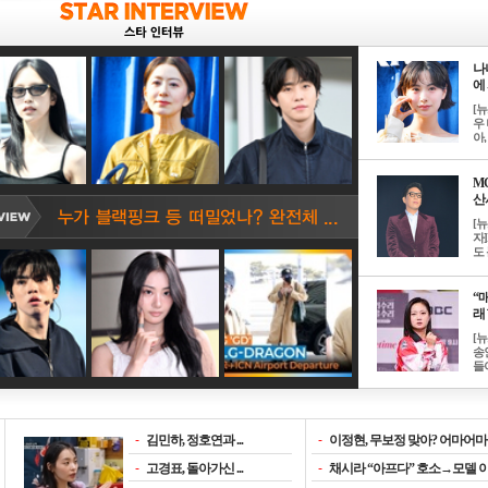
나
에 
[
우 
아, .
M
산서
[
자
도 
“매
래 
[
송
들이
-
김민하, 정호연과 ...
-
이정현, 무보정 맞아? 어마어마한
-
고경표, 돌아가신 ...
-
채시라 “아프다” 호소→모델 이소