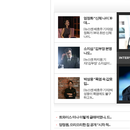
엄정화 “신체 나이 30
대, ...
[뉴스엔 배효주 기자]엄
정화가 30대 초반 신체
나이..
소지섭 “김부장 본명
나도...
[뉴스엔 하지원 기
자]'김부장' 소지섭이 ..
박성웅 “폭염 속 갑옷
입...
[뉴스엔 배효주 기자]박
성웅이 폭염에도 불구
하고 K..
-
트와이스 미나 이렇게 글래머였나, 드...
-
양정원, 으리으리한 집 공개 “시차 적...