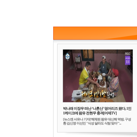
박나래 이장우 떠난 ‘나혼산’ 덩어리즈 왔다, 1인
1케이크에 팜유 전현무 충격[어제TV]
[뉴스엔 서유나 기자]'해체된 팜유 대신해 먹방, 구성
환 김신영 이선민 "식성 달라도 식탐 맞아"'...