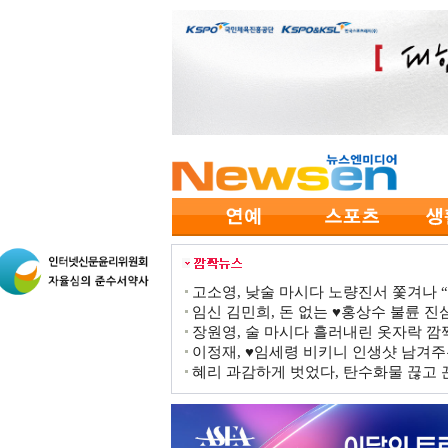
고소영, 낮술 마시다 노량진서 쫓겨나 “점
임신 김민희, 돈 없는 ♥홍상수 불륜 진심
장원영, 술 마시다 흘러내린 옷자락 
이정재, ♥임세령 비키니 인생샷 남겨주
혜리 과감하게 벗었다, 탄수화물 끊고 끈