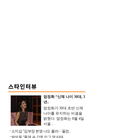
엄정화 “신체 나이 30대, 3
년..
엄정화가 30대 초반 신체
나이를 유지하는 비결을
밝혔다. 엄정화는 8월 4일
서울 ..
소지섭 “김부장 본명 나도 몰라‥들었..
박성웅 “폭염 속 갑옷 입고 말 타며 ..