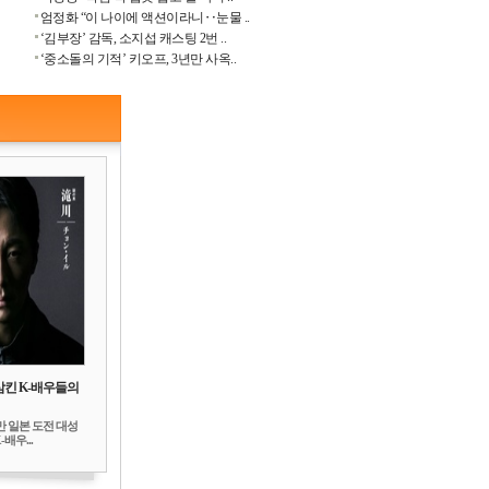
엄정화 “이 나이에 액션이라니‥눈물 ..
‘김부장’ 감독, 소지섭 캐스팅 2번 ..
‘중소돌의 기적’ 키오프, 3년만 사옥..
삼킨 K-배우들의
만 일본 도전 대성
배우...