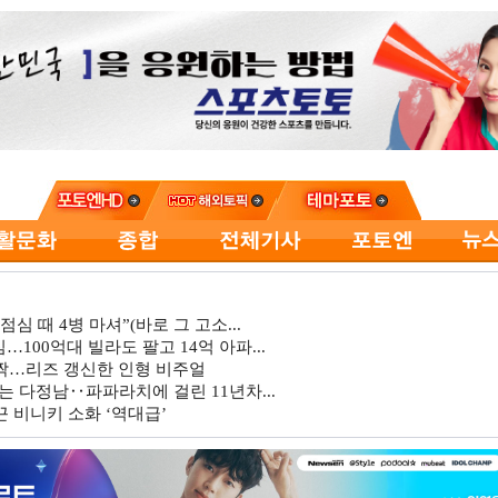
심 때 4병 마셔”(바로 그 고소...
…100억대 빌라도 팔고 14억 아파...
깜짝…리즈 갱신한 인형 비주얼
는 다정남‥파파라치에 걸린 11년차...
 비니키 소화 ‘역대급’