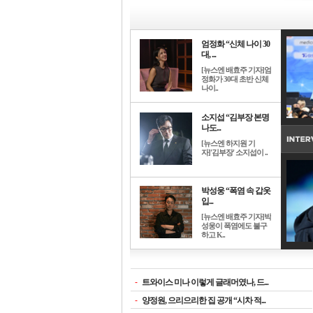
엄정화 “신체 나이 30
대, ...
[뉴스엔 배효주 기자]엄
정화가 30대 초반 신체
나이..
소지섭 “김부장 본명
나도...
[뉴스엔 하지원 기
자]'김부장' 소지섭이 ..
박성웅 “폭염 속 갑옷
입...
[뉴스엔 배효주 기자]박
성웅이 폭염에도 불구
하고 K..
-
트와이스 미나 이렇게 글래머였나, 드...
-
양정원, 으리으리한 집 공개 “시차 적...