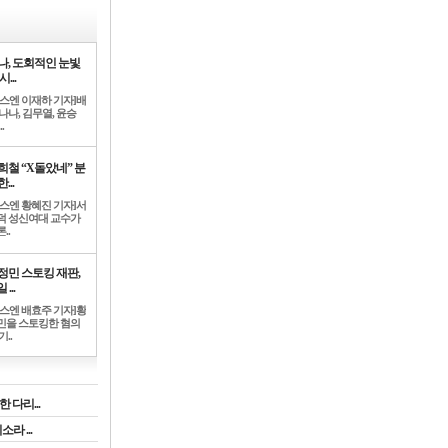
나, 도회적인 눈빛
시...
뉴스엔 이재하 기자]배
나나, 김무열, 윤승
.
희철 “X돌았네” 분
...
뉴스엔 황혜진 기자]서
덕 성신여대 교수가
..
정민 스토킹 재판,
 ...
뉴스엔 배효주 기자]황
민을 스토킹한 혐의
기..
 다리...
라 ...