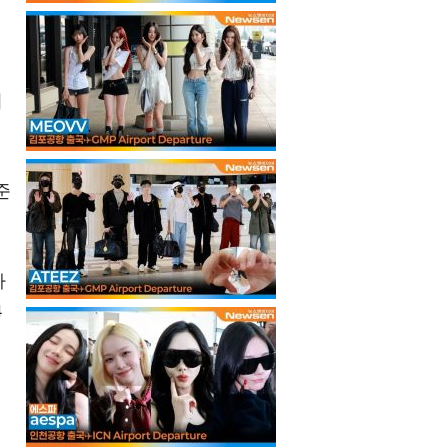
이
진
준
하
4