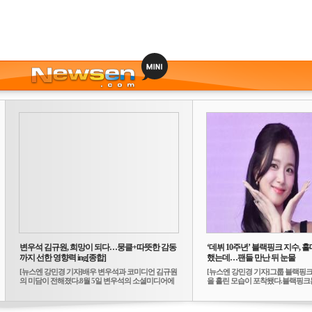
변우석 김규원, 희망이 되다…뭉클+따뜻한 감동
‘데뷔 10주년’ 블랙핑크 지수, 홀
까지 선한 영향력 ing[종합]
했는데…팬들 만난 뒤 눈물
[뉴스엔 강민경 기자]배우 변우석과 코미디언 김규원
[뉴스엔 강민경 기자]그룹 블랙핑크
의 미담이 전해졌다.8월 5일 변우석의 소셜미디어에
을 흘린 모습이 포착됐다.블랙핑크는
는 ...
10...