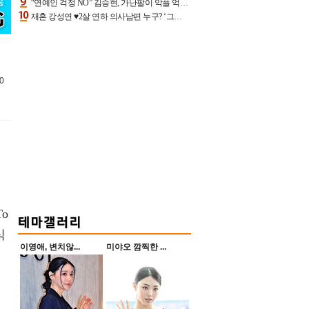
“연예인 걱정 NO” 김승현, 가난팔이 악플 억울할만‥아내+딸과 日 여행
재혼 강성연 ♥2살 연하 의사남편 누구? ‘그알’ 자문의에 훈남 비주얼 초엘리트 스펙 [종합]
0
To
식
이영애, 변치않...
미야오 깜찍한 ...