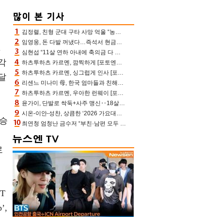
김정렬, 친형 군대 구타 사망 억울 “농약사 처리, 범인 찾았지만…엄마는 이미 치매”(데이앤나잇)
임영웅, 돈 다발 꺼냈다…즉석서 현금으로 수당 챙겨주는 ‘구단주’
.
심현섭 “11살 연하 아내에 축의금 다 뺏겨, 집도 아내 명의” (동치미)[결정적장면]
각
하츠투하츠 카르멘, 깜찍하게 [포토엔HD]
하츠투하츠 카르멘, 싱그럽게 인사 [포토엔HD]
연달
리센느 미나미 母, 한국 엄마들과 친해진 비결=BTS “최애 정국 얘기로 통해”(전참시)
하츠투하츠 카르멘, 우아한 런웨이 [포토엔HD]
윤가이, 단발로 싹둑+사주 맹신‥18살 연상 ♥장기하 반한 엉뚱·열정 매력(전참시)
시온-이안-성찬, 상큼한 ‘2026 가요대전 썸머’ MC [포토엔HD]
김승
최연청 엄청난 금수저 “부친·남편 모두 판사, 국회의원·언론사 대표 집안”(아형)
모
로
T
’,