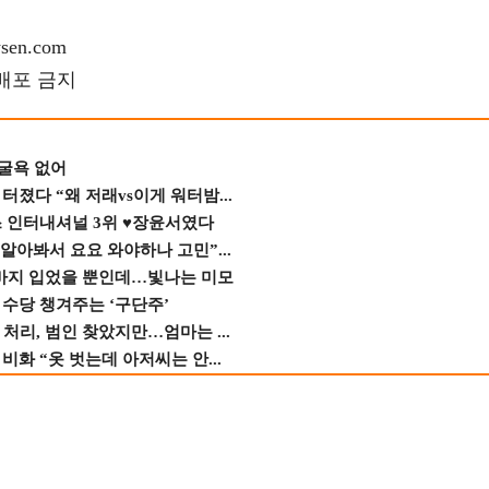
en.com
재배포 금지
 굴욕 없어
졌다 “왜 저래vs이게 워터밤...
스 인터내셔널 3위 ♥장윤서였다
 알아봐서 요요 와야하나 고민”...
바지 입었을 뿐인데…빛나는 미모
수당 챙겨주는 ‘구단주’
 처리, 범인 찾았지만…엄마는 ...
비화 “옷 벗는데 아저씨는 안...