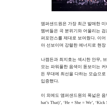
앰퍼샌드원은 가장 최근 발매한 미니
멤버들은 곡 분위기와 어울리는 검은
퍼포먼스를 제대로 보여줬다. 이어 ‘뭐라는 거
아 선보이며 강렬한 에너지로 현장
나캠든과 최지호는 섹시한 안무, 브
모는 파워풀한 음색이 돋보이는 커
든 무대에 최선을 다하는 모습으로
입증했다.
이 외에도 앰퍼샌드원의 폭넓은 음악
hat’s That)’, ‘He + She = We’, ‘Ki