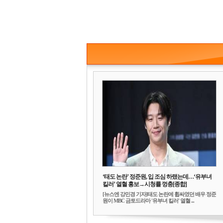
‘태도 논란’ 정준원, 입 조심 하랬는데…‘유부녀
킬러’ 열혈 홍보→시청률 껑충[종합]
[뉴스엔 강민경 기자]태도 논란에 휩싸였던 배우 정준
원이 MBC 금토드라마 '유부녀 킬러' 열혈 ...