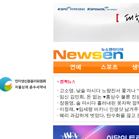
고소영, 낮술 마시다 노량진서 쫓겨나 “점
임신 김민희, 돈 없는 ♥홍상수 불륜 진심
장원영, 술 마시다 흘러내린 옷자락 
이정재, ♥임세령 비키니 인생샷 남겨주
혜리 과감하게 벗었다, 탄수화물 끊고 끈