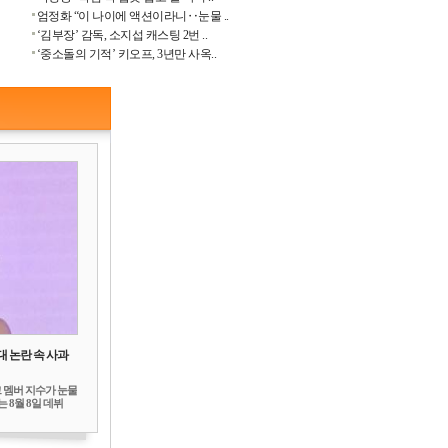
엄정화 “이 나이에 액션이라니‥눈물 ..
‘김부장’ 감독, 소지섭 캐스팅 2번 ..
‘중소돌의 기적’ 키오프, 3년만 사옥..
대 논란 속 사과
 멤버 지수가 눈물
 8월 8일 데뷔