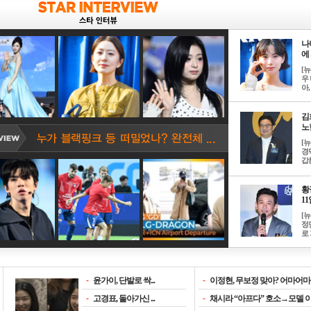
나
에 
[
우 
아, .
김
노한
[
경
갑론
황
11일
[
정
로 
-
윤가이, 단발로 싹...
-
이정현, 무보정 맞아? 어마어마한
-
고경표, 돌아가신 ...
-
채시라 “아프다” 호소→모델 이소