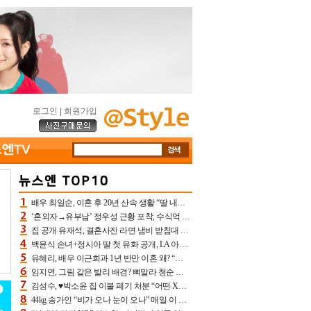
로그인
|
회원가입
배우 최일순, 이혼 후 20년 산속 생활 “딸 내가 버렸다고 원망‥맘 아파”(특종)[어제TV]
‘혼외자→유부남’ 정우성 근황 포착, 수식억 해킹 피해 후배 만났다 “존경하는”
집 공개 유재석, 결혼사진 라면 냄비 받침대 되고 분노‥가족사진도 피해(놀뭐)[어제TV]
백윤식 손녀+정시아 딸 첫 유화 공개, LA 아트쇼→서울국제조각페스타 작가다운 수준급 실력
유혜리, 배우 이근희과 1년 반만 이혼 왜? “식칼 꽂고 의자 던져” 충격 폭로(특종)[어제TV]
임지연, 그림 같은 발리 배경? 뼈말라 청순 비키니 핏에 상대 안 되네
김성수, ♥박소윤 집 이불 폐기 처분 “어떤 X이랑 썼을지 몰라” 질투(신랑수업2)[어제TV]
44kg 송가인 “비가 오나 눈이 오나” 매일 이 운동, 허벅지 근육량 상승+체지방 감소