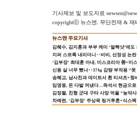
기사제보 및 보도자료 newsen@news
copyrightⓒ 뉴스엔. 무단전재 & 
김혜수, 김지훈과 부부 케미 ‘얼빡샷’에도
지퍼 스르륵 내리더니‥비비, 선정성 논란 터
‘김부장’ 최대훈 아내, 미스코리아 善+미
신동 살 너무 뺐나‥37㎏ 감량 부작용 “못
송혜교, 남사친과 데이트서 흰 티셔츠+청
임영웅, 돈 다발 꺼냈다…즉석서 현금으로 
김정렬, 친형 군대 구타 사망 억울 “농약사
차예련, ‘김부장’ 주상욱 링거투혼+식스팩 