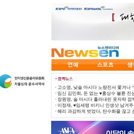
고소영, 낮술 마시다 노량진서 쫓겨나 “점
임신 김민희, 돈 없는 ♥홍상수 불륜 진심
장원영, 술 마시다 흘러내린 옷자락 
이정재, ♥임세령 비키니 인생샷 남겨주
혜리 과감하게 벗었다, 탄수화물 끊고 끈