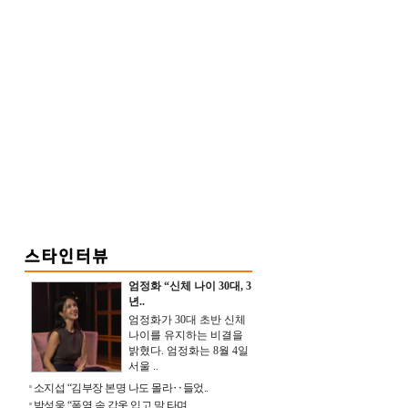
엄정화 “신체 나이 30대, 3
년..
엄정화가 30대 초반 신체
나이를 유지하는 비결을
밝혔다. 엄정화는 8월 4일
서울 ..
소지섭 “김부장 본명 나도 몰라‥들었..
박성웅 “폭염 속 갑옷 입고 말 타며 ..