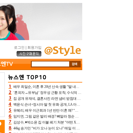
로그인
|
회원가입
배우 최일순, 이혼 후 20년 산속 생활 “딸 내가 버렸다고 원망‥맘 아파”(특종)[어제TV]
‘혼외자→유부남’ 정우성 근황 포착, 수식억 해킹 피해 후배 만났다 “존경하는”
집 공개 유재석, 결혼사진 라면 냄비 받침대 되고 분노‥가족사진도 피해(놀뭐)[어제TV]
백윤식 손녀+정시아 딸 첫 유화 공개, LA 아트쇼→서울국제조각페스타 작가다운 수준급 실력
유혜리, 배우 이근희과 1년 반만 이혼 왜? “식칼 꽂고 의자 던져” 충격 폭로(특종)[어제TV]
임지연, 그림 같은 발리 배경? 뼈말라 청순 비키니 핏에 상대 안 되네
김성수, ♥박소윤 집 이불 폐기 처분 “어떤 X이랑 썼을지 몰라” 질투(신랑수업2)[어제TV]
44kg 송가인 “비가 오나 눈이 오나” 매일 이 운동, 허벅지 근육량 상승+체지방 감소