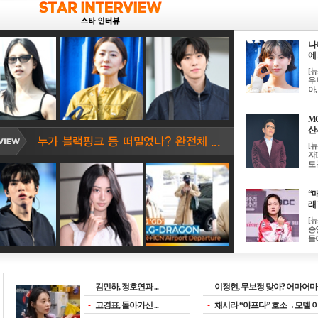
나
에 
[
우 
아, .
M
산서
[
자
도 
“매
래 
[
송
들이
-
김민하, 정호연과 ...
-
이정현, 무보정 맞아? 어마어마한
-
고경표, 돌아가신 ...
-
채시라 “아프다” 호소→모델 이소