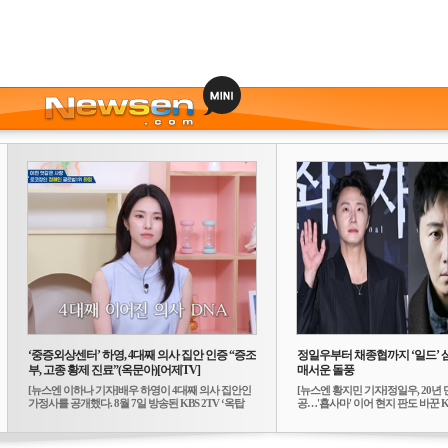
‘중증외상센터’ 하영, 4대째 의사 집안 인증 “증조
정일우부터 채종협까지 ‘일드’ 
부, 고종 황제 진료”(옥문아)[어제TV]
매서운 돌풍
[뉴스엔 이하나 기자]배우 하영이 4대째 의사 집안인
[뉴스엔 황지민 기자]정일우, 20년 
가정사를 공개했다. 8월 7일 방송된 KBS 2TV ‘옥탑
공…'횹사마' 이어 현지 판도 바꾼 K-
방...