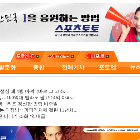
심 때 4병 마셔”(바로 그 고소...
…100억대 빌라도 팔고 14억 아파...
깜짝…리즈 갱신한 인형 비주얼
는 다정남‥파파라치에 걸린 11년차...
 비니키 소화 ‘역대급’