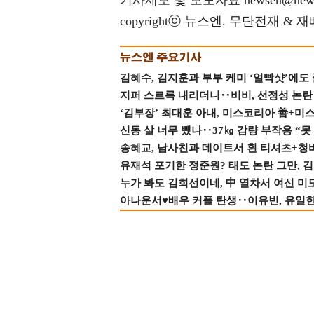
기사제보 및 보도자료 newsen@news
copyrightⓒ 뉴스엔. 무단전재 & 
김혜수, 김지훈과 부부 케미 ‘얼빡샷’에도
지퍼 스르륵 내리더니‥비비, 선정성 논란 터
‘김부장’ 최대훈 아내, 미스코리아 善+미
신동 살 너무 뺐나‥37㎏ 감량 부작용 “못
송혜교, 남사친과 데이트서 흰 티셔츠+청
유재석 포기한 정준원? 태도 논란 그만, 김현
누가 봐도 김희선이네, 中 열차서 여신 미
아나운서♥배우 커플 탄생‥이유빈, 유일한 최