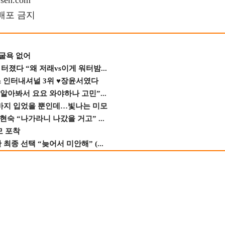
en.com
재배포 금지
 굴욕 없어
졌다 “왜 저래vs이게 워터밤...
스 인터내셔널 3위 ♥장윤서였다
 알아봐서 요요 와야하나 고민”...
바지 입었을 뿐인데…빛나는 미모
숙 “나가라니 나갔을 거고” ...
모 포착
종 선택 “늦어서 미안해” (...