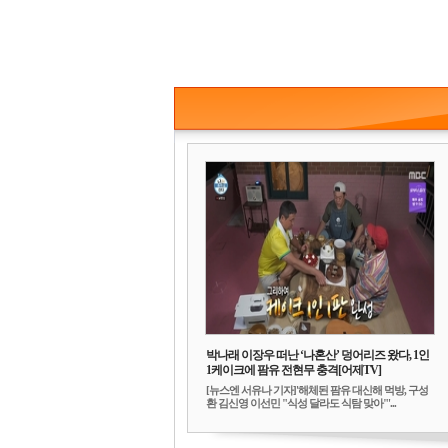
박나래 이장우 떠난 ‘나혼산’ 덩어리즈 왔다, 1인
1케이크에 팜유 전현무 충격[어제TV]
[뉴스엔 서유나 기자]'해체된 팜유 대신해 먹방, 구성
환 김신영 이선민 "식성 달라도 식탐 맞아"'...