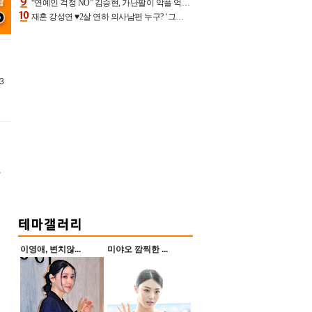
“연예인 걱정 NO” 김승현, 가난팔이 악플 억울할만‥아내+딸과 日 여행
재혼 강성연 ♥2살 연하 의사남편 누구? ‘그알’ 자문의에 훈남 비주얼 초엘리트 스펙 [종합]
3
항
이영애, 변치않...
미야오 깜찍한 ...