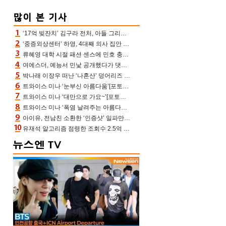
‘17억 빚잔치’ 김구라 전처, 아들 그리는 “나 뿐인데” 친엄마 챙기는 효심 눈길
‘중증외상센터’ 하영, 4대째 의사 집안 인증 “증조부, 고종 황제 진료”(옥문아)[어제TV]
류혜영 대학 시절 패션 센스에 민호 충격 “레몬색 레깅스에 다리 없는 줄”(나혼산)
여에스더, 예능서 민낯 공개했다가 댓글에 충격 “눈 왜 저렇게 처졌냐고”(에스더TV)
박나래 이장우 떠난 ‘나혼산’ 덩어리즈 왔다, 1인 1케이크에 팜유 전현무 충격[어제TV]
트와이스 미나 ‘눈부신 아름다움’[포토엔HD]
트와이스 미나 ‘대만으로 가요~’[포토엔HD]
트와이스 미나 ‘폭염 날려주는 아름다움’[포토엔HD]
아이유, 전남친 소환한 ‘인증샷’ 일파만파 속…남사친 변우석 선물도 남겼나 ‘훈훈’
유재석 알고리즘 점령한 조회수 2.5억 신박한 다비치, 강민경 덩달아 긴장(해투)