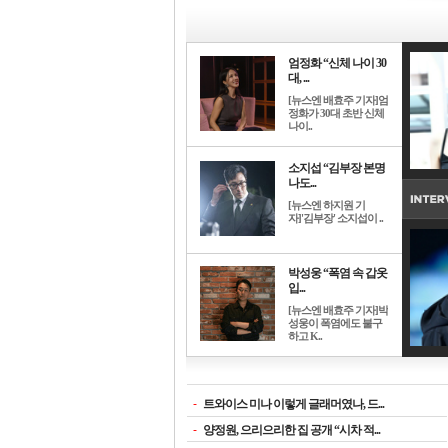
엄정화 “신체 나이 30
대, ...
[뉴스엔 배효주 기자]엄
정화가 30대 초반 신체
나이..
소지섭 “김부장 본명
나도...
[뉴스엔 하지원 기
자]'김부장' 소지섭이 ..
박성웅 “폭염 속 갑옷
입...
[뉴스엔 배효주 기자]박
성웅이 폭염에도 불구
하고 K..
-
트와이스 미나 이렇게 글래머였나, 드...
-
양정원, 으리으리한 집 공개 “시차 적...