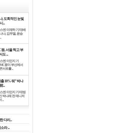
나, 도회적인 눈빛
시...
뉴스엔 이재하 기자]배
나나, 김무열, 윤승
.
C몽, 서울 찍고 부
도 ...
뉴스엔 이민지 기
]MC몽이 부산에서
콘서트를 ..
출 10% 줘” 박나
前...
뉴스엔 이민지 기자]방
인 박나래 전 매니저
 ..
 다리...
라 ...