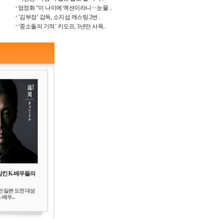
엄정화 “이 나이에 액션이라니‥눈물 ..
‘김부장’ 감독, 소지섭 캐스팅 2번 ..
‘중소돌의 기적’ 키오프, 3년만 사옥..
삼킨 K-배우들의
만 일본 도전 대성
배우...