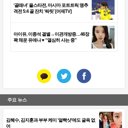
‘골때녀’ 올스타전, 마시마 포트트릭 맹추
격전 5:4 골 잔치 ‘짜릿’ [어제TV]
아이유, 이종석 결별→이관개방증…46장
꽉 채운 유애나 ♥ “열심히 사는 중”
주요 뉴스
김혜수, 김지훈과 부부 케미 ‘얼빡샷’에도 굴욕 없
어