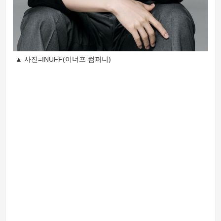
▲ 사진=INUFF(이너프 컴퍼니)