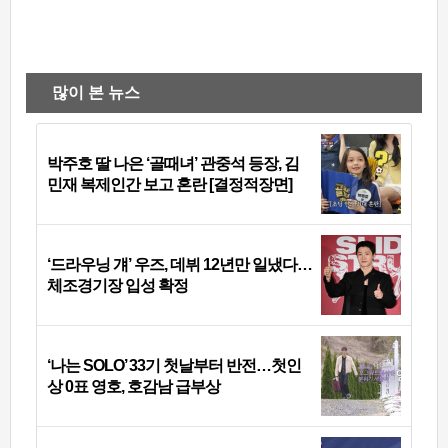
많이 본 뉴스
박주호 딸 나은 ‘골때녀’ 관중석 등장, 김
민재 복제인간 보고 혼란 [결정적장면]
‘드라우닝 걔’ 우즈, 데뷔 12년만 일냈다…
체조경기장 입성 확정
‘나는 SOLO’ 33기 첫날부터 반전…첫인
상 0표 영호, 호감남 급부상