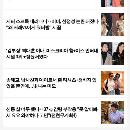
지퍼 스르륵 내리더니‥비비, 선정성 논란 터졌다
“왜 저래vs이게 워터밤” 시끌
‘김부장’ 최대훈 아내, 미스코리아 善+미스 인터내
셔널 3위 ♥장윤서였다
송혜교, 남사친과 데이트서 흰 티셔츠+청바지 입
었을 뿐인데…빛나는 미모
신동 살 너무 뺐나‥37㎏ 감량 부작용 “못 알아봐
서 요요 와야하나 고민”(전현무계획4)