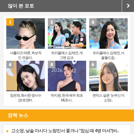
많이 본 포토
샤를리즈 테론, 독보적
트리플에스 김채연, 개
트리플에스 김채연, 서
인 귀걸이..
그맨 김규..
울월드컵..
정은채, 화사한 명사수
하지원, 한국 배우 최초
엔믹스 설윤 ‘눈부신 미
[포토엔H..
MLB 시..
소’[포..
깜짝 뉴스
고소영, 낮술 마시다 노량진서 쫓겨나 “점심 때 4병 마셔”(바..