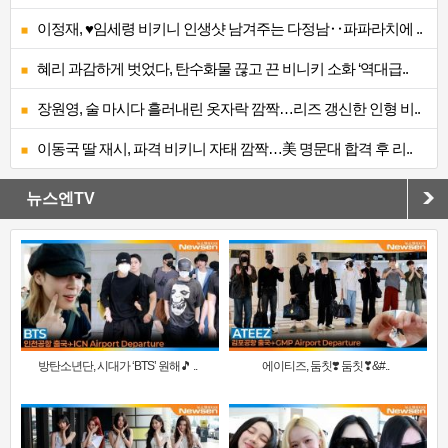
이정재, ♥임세령 비키니 인생샷 남겨주는 다정남‥파파라치에 ..
혜리 과감하게 벗었다, 탄수화물 끊고 끈 비니키 소화 ‘역대급..
장원영, 술 마시다 흘러내린 옷자락 깜짝…리즈 갱신한 인형 비..
이동국 딸 재시, 파격 비키니 자태 깜짝…美 명문대 합격 후 리..
뉴스엔TV
방탄소년단, 시대가 ‘BTS’ 원해🎵 ..
에이티즈, 둠칫❣️ 둠칫❣&#..