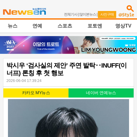
전체기사
|
많이본뉴스
|
사진구매
뉴스
연예
스포츠
포토엔
영상TV
박시우 ‘검사실의 제안’ 주연 발탁‥INUFF(이
너프) 론칭 후 첫 행보
2026-06-04 17:39:24
카카오 MY뉴스
네이버 연예뉴스