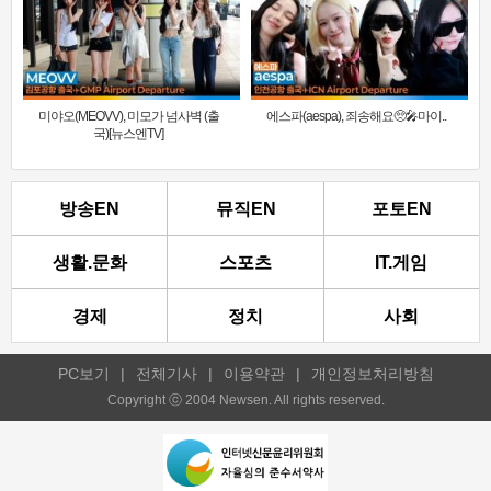
미야오(MEOVV), 미모가 넘사벽 (출
에스파(aespa), 죄송해요🥺🎤마이..
국)[뉴스엔TV]
방송EN
뮤직EN
포토EN
생활.문화
스포츠
IT.게임
경제
정치
사회
PC보기
|
전체기사
|
이용약관
|
개인정보처리방침
Copyright ⓒ 2004 Newsen. All rights reserved.