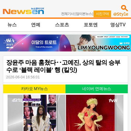
전체기사
|
많이본뉴스
|
사진구매
뉴스
연예
스포츠
포토엔
영상TV
장윤주 마음 훔쳤다‥고예진, 상의 탈의 승부
수로 ‘블랙 레이블’ 행 (킬잇)
2026-06-04 16:56:01
카카오 MY뉴스
네이버 연예뉴스