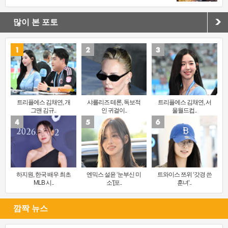
많이 본 포토
트리플에스 김채연, 개
샤를리즈 테론, 독보적
트리플에스 김채연, 서
그맨 김규..
인 귀걸이..
울월드컵..
하지원, 한국 배우 최초
엔믹스 설윤 ‘눈부신 미
트와이스 쯔위 ‘갓경 쓴
MLB 시..
소’[포..
훈녀’..
깜짝 뉴스