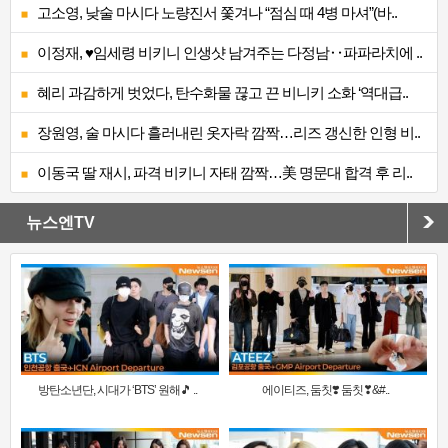
고소영, 낮술 마시다 노량진서 쫓겨나 “점심 때 4병 마셔”(바..
이정재, ♥임세령 비키니 인생샷 남겨주는 다정남‥파파라치에 ..
혜리 과감하게 벗었다, 탄수화물 끊고 끈 비니키 소화 ‘역대급..
장원영, 술 마시다 흘러내린 옷자락 깜짝…리즈 갱신한 인형 비..
이동국 딸 재시, 파격 비키니 자태 깜짝…美 명문대 합격 후 리..
뉴스엔TV
방탄소년단, 시대가 ‘BTS’ 원해🎵 ..
에이티즈, 둠칫❣️ 둠칫❣&#..