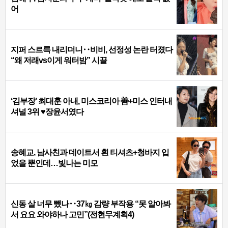
어
지퍼 스르륵 내리더니‥비비, 선정성 논란 터졌다
“왜 저래vs이게 워터밤” 시끌
‘김부장’ 최대훈 아내, 미스코리아 善+미스 인터내
셔널 3위 ♥장윤서였다
송혜교, 남사친과 데이트서 흰 티셔츠+청바지 입
었을 뿐인데…빛나는 미모
신동 살 너무 뺐나‥37㎏ 감량 부작용 “못 알아봐
서 요요 와야하나 고민”(전현무계획4)