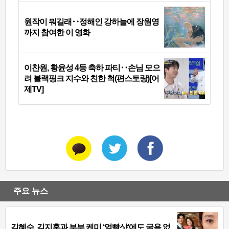
원작이 뭐길래‥정해인 강하늘에 장원영
까지 참여한 이 영화
이찬원, 황윤성 4등 축하 파티‥손님 모으
려 블랙핑크 지수와 친한 척(편스토랑)[어
제TV]
주요 뉴스
김혜수, 김지훈과 부부 케미 ‘얼빡샷’에도 굴욕 없