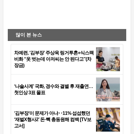
많이 본 뉴스
차예련, ‘김부장’ 주상욱 링거투혼+식스팩
비화 “옷 벗는데 아저씨는 안 된다고”(차
장금)
‘나솔사계’ 국화, 경수와 결별 후 재출연…
첫인상 3표 몰표
‘김부장’이 문제가 아냐‥11% 섭섭했던
‘재벌X형사2’ 돈·빽 총동원해 컴백 [TV보
고서]