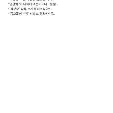
엄정화 “이 나이에 액션이라니‥눈물 ..
‘김부장’ 감독, 소지섭 캐스팅 2번 ..
‘중소돌의 기적’ 키오프, 3년만 사옥..