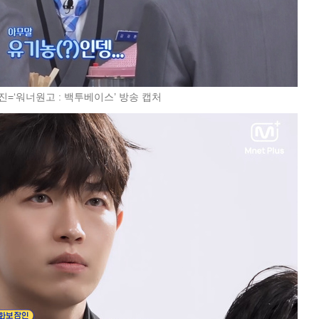
진=‘워너원고 : 백투베이스’ 방송 캡처