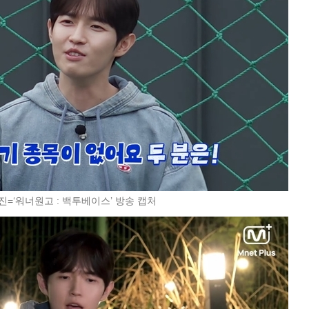
진=‘워너원고 : 백투베이스’ 방송 캡처