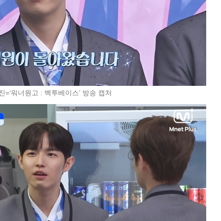
진=‘워너원고 : 백투베이스’ 방송 캡처