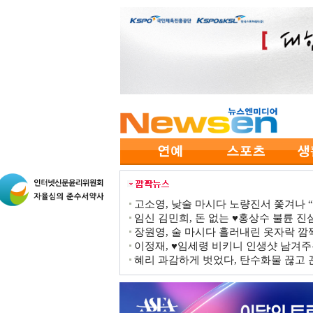
고소영, 낮술 마시다 노량진서 쫓겨나 “점
임신 김민희, 돈 없는 ♥홍상수 불륜 진심
장원영, 술 마시다 흘러내린 옷자락 
이정재, ♥임세령 비키니 인생샷 남겨주
혜리 과감하게 벗었다, 탄수화물 끊고 끈