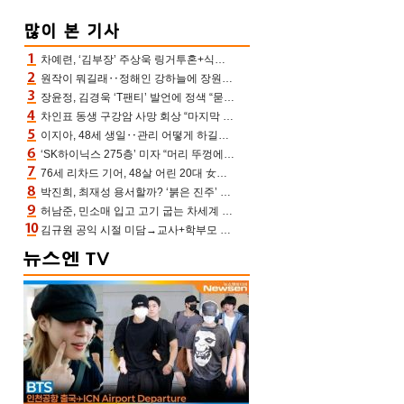
차예련, ‘김부장’ 주상욱 링거투혼+식스팩 비화 “옷 벗는데 아저씨는 안 된다고”(차장금)
원작이 뭐길래‥정해인 강하늘에 장원영까지 참여한 이 영화
장윤정, 김경욱 ‘T팬티’ 발언에 정색 “묻지 않았는데, 그것도 성희롱”(장공장)
차인표 동생 구강암 사망 회상 “마지막 순간 동생 손 잡아준 신애라, 두고두고 고마워” (신애라이프)
이지아, 48세 생일‥관리 어떻게 하길래 놀라운 동안 미모
‘SK하이닉스 275층’ 미자 “머리 뚜껑에서 사, 주식만 안 해도 돈 버는 것”
76세 리차드 기어, 48살 어린 20대 女배우와 로맨스‥허리 감싼 손 포착[할리우드비하인드]
박진희, 최재성 용서할까? ‘붉은 진주’ 오늘(7일) 결말 나온다
허남준, 민소매 입고 고기 굽는 차세계 실존…영케이도 감탄한 팔근육(공케이)
김규원 공익 시절 미담→교사+학부모 추가 미담 속출 “휠체어 탄 아이와 산책도”[종합]