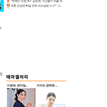
“연예인 걱정 NO” 김승현, 가난팔이 악플 억울할만‥아내+딸과 日 여행
재혼 강성연 ♥2살 연하 의사남편 누구? ‘그알’ 자문의에 훈남 비주얼 초엘리트 스펙 [종합]
0
의
이영애, 변치않...
미야오 깜찍한 ...