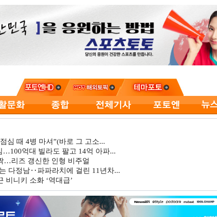
심 때 4병 마셔”(바로 그 고소...
…100억대 빌라도 팔고 14억 아파...
깜짝…리즈 갱신한 인형 비주얼
는 다정남‥파파라치에 걸린 11년차...
 비니키 소화 ‘역대급’