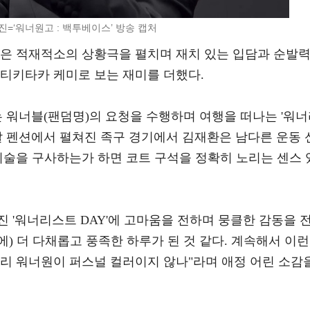
진=‘워너원고 : 백투베이스’ 방송 캡처
환은 적재적소의 상황극을 펼치며 재치 있는 입담과 순발
 티키타카 케미로 보는 재미를 더했다.
 워너블(팬덤명)의 요청을 수행하며 여행을 떠나는 '워
이날 펜션에서 펼쳐진 족구 경기에서 김재환은 남다른 운동 
기술을 구사하는가 하면 코트 구석을 정확히 노리는 센스 
 '워너리스트 DAY'에 고마움을 전하며 뭉클한 감동을 
에) 더 다채롭고 풍족한 하루가 된 것 같다. 계속해서 이런
우리 워너원이 퍼스널 컬러이지 않나"라며 애정 어린 소감