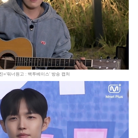
진=‘워너원고 : 백투베이스’ 방송 캡처