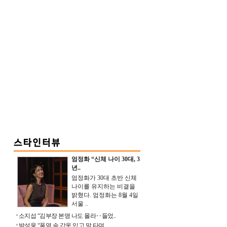
엄정화 “신체 나이 30대, 3
년..
엄정화가 30대 초반 신체
나이를 유지하는 비결을
밝혔다. 엄정화는 8월 4일
서울 ..
소지섭 “김부장 본명 나도 몰라‥들었..
박성웅 “폭염 속 갑옷 입고 말 타며 ..