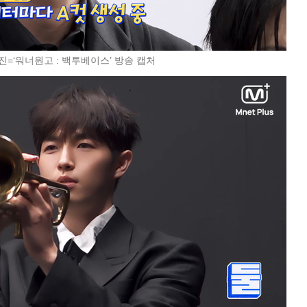
진=‘워너원고 : 백투베이스’ 방송 캡처