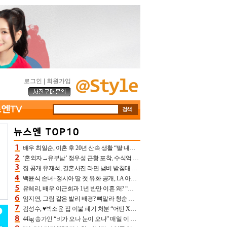
로그인
|
회원가입
배우 최일순, 이혼 후 20년 산속 생활 “딸 내가 버렸다고 원망‥맘 아파”(특종)[어제TV]
‘혼외자→유부남’ 정우성 근황 포착, 수식억 해킹 피해 후배 만났다 “존경하는”
집 공개 유재석, 결혼사진 라면 냄비 받침대 되고 분노‥가족사진도 피해(놀뭐)[어제TV]
백윤식 손녀+정시아 딸 첫 유화 공개, LA 아트쇼→서울국제조각페스타 작가다운 수준급 실력
유혜리, 배우 이근희과 1년 반만 이혼 왜? “식칼 꽂고 의자 던져” 충격 폭로(특종)[어제TV]
임지연, 그림 같은 발리 배경? 뼈말라 청순 비키니 핏에 상대 안 되네
김성수, ♥박소윤 집 이불 폐기 처분 “어떤 X이랑 썼을지 몰라” 질투(신랑수업2)[어제TV]
44kg 송가인 “비가 오나 눈이 오나” 매일 이 운동, 허벅지 근육량 상승+체지방 감소