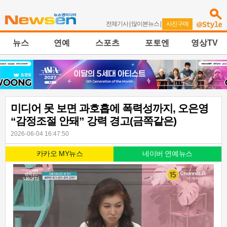
전체기사
|
많이본뉴스
|
사진구매
뉴스
연예
스포츠
포토엔
영상TV
미디어 못 보면 과호흡에 폭력성까지, 오은영
“감정조절 안돼” 강력 경고(금쪽같은)
2026-06-04 16:47:50
카카오 MY뉴스
네이버 연예뉴스