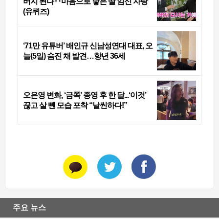
버지 된다‥마음으로 낳은 딸 임신 자랑
(유퀴즈)
‘71만 유튜버’ 배인규 신남성연대 대표, 오
늘(5일) 숨진 채 발견…향년 36세
오은영 변화, ‘금쪽’ 종영 후 한 달...‘이것’
끊고 살 뺀 모습 포착 “날씬하다!”
주요 뉴스