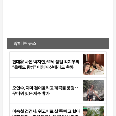
많이 본 뉴스
현대家 사돈 백지연, 62세 생일 최지우와
“올해도 함께” 이영애 신애라도 축하
오연수, 치마 걷어올리고 계곡물 풍덩‥
무더위 잊은 제주 휴가
이승철 겹경사, 위고비로 살 쪽 빼고 할아