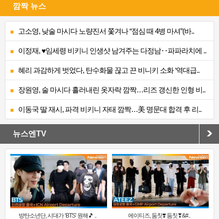
깜짝 뉴스
고소영, 낮술 마시다 노량진서 쫓겨나 “점심 때 4병 마셔”(바..
이정재, ♥임세령 비키니 인생샷 남겨주는 다정남‥파파라치에 ..
혜리 과감하게 벗었다, 탄수화물 끊고 끈 비니키 소화 ‘역대급..
장원영, 술 마시다 흘러내린 옷자락 깜짝…리즈 갱신한 인형 비..
이동국 딸 재시, 파격 비키니 자태 깜짝…美 명문대 합격 후 리..
뉴스엔TV
방탄소년단, 시대가 ‘BTS’ 원해🎵 ..
에이티즈, 둠칫❣️ 둠칫❣&#..