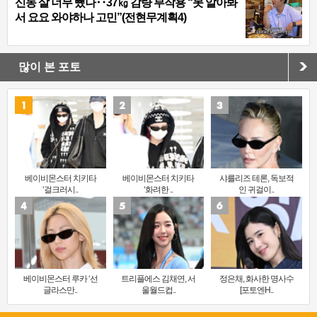
신동 살 너무 뺐나‥37㎏ 감량 부작용 “못 알아봐
서 요요 와야하나 고민”(전현무계획4)
많이 본 포토
베이비몬스터 치키타
베이비몬스터 치키타
샤를리즈 테론, 독보적
‘걸크러시..
‘화려한 ..
인 귀걸이..
베이비몬스터 루카 ‘선
트리플에스 김채연, 서
정은채, 화사한 명사수
글라스만..
울월드컵..
[포토엔H..