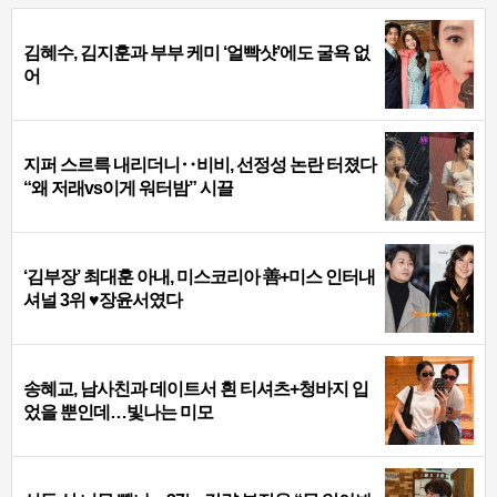
김혜수, 김지훈과 부부 케미 ‘얼빡샷’에도 굴욕 없
어
지퍼 스르륵 내리더니‥비비, 선정성 논란 터졌다
“왜 저래vs이게 워터밤” 시끌
‘김부장’ 최대훈 아내, 미스코리아 善+미스 인터내
셔널 3위 ♥장윤서였다
송혜교, 남사친과 데이트서 흰 티셔츠+청바지 입
었을 뿐인데…빛나는 미모