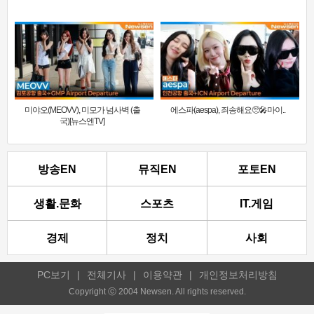
미야오(MEOVV), 미모가 넘사벽 (출
에스파(aespa), 죄송해요🥺🎤마이..
국)[뉴스엔TV]
방송EN
뮤직EN
포토EN
생활.문화
스포츠
IT.게임
경제
정치
사회
PC보기
|
전체기사
|
이용약관
|
개인정보처리방침
Copyright ⓒ 2004 Newsen. All rights reserved.