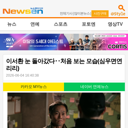
전체기사
|
많이본뉴스
|
사진구매
뉴스
연예
스포츠
포토엔
영상TV
이서환 눈 돌아갔다‥처음 보는 모습(심우면연
리리)
2026-06-04 16:40:38
카카오 MY뉴스
네이버 연예뉴스