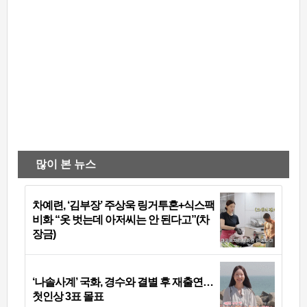
많이 본 뉴스
차예련, ‘김부장’ 주상욱 링거투혼+식스팩
비화 “옷 벗는데 아저씨는 안 된다고”(차
장금)
‘나솔사계’ 국화, 경수와 결별 후 재출연…
첫인상 3표 몰표