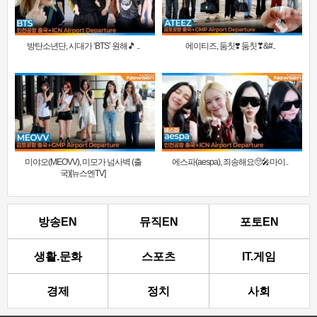
방탄소년단, 시대가 ‘BTS’ 원해🎵 ..
에이티즈, 둠칫❣️ 둠칫❣&#..
미야오(MEOVV), 미모가 넘사벽 (출
에스파(aespa), 죄송해요🥺🎤마이..
국)[뉴스엔TV]
방송EN
뮤직EN
포토EN
생활.문화
스포츠
IT.게임
경제
정치
사회