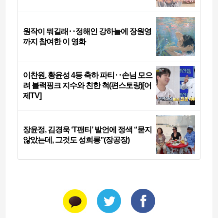
원작이 뭐길래‥정해인 강하늘에 장원영
까지 참여한 이 영화
이찬원, 황윤성 4등 축하 파티‥손님 모으
려 블랙핑크 지수와 친한 척(편스토랑)[어
제TV]
장윤정, 김경욱 ‘T팬티’ 발언에 정색 “묻지
않았는데, 그것도 성희롱”(장공장)