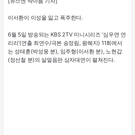
[뉴스엔 박아름 기자]
이서환이 이성을 잃고 폭주한다.
6월 5일 방송되는 KBS 2TV 미니시리즈 ‘심우면 연
리리’(연출 최연수/극본 송정림, 왕혜지) 11회에서
는 성태훈(박성웅 분), 임주형(이서환 분), 노현갑
(정선철 분)의 살얼음판 삼자대면이 펼쳐진다.