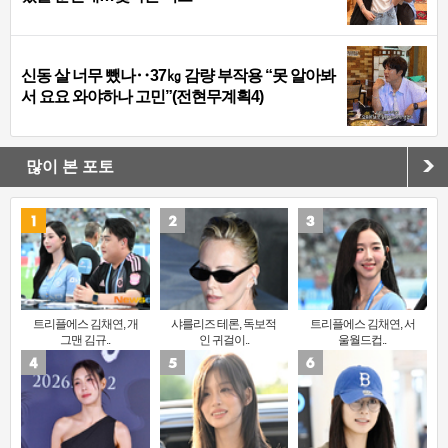
신동 살 너무 뺐나‥37㎏ 감량 부작용 “못 알아봐
서 요요 와야하나 고민”(전현무계획4)
많이 본 포토
트리플에스 김채연, 개
샤를리즈 테론, 독보적
트리플에스 김채연, 서
그맨 김규..
인 귀걸이..
울월드컵..