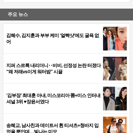
주요 뉴스
김혜수, 김지훈과 부부 케미 ‘얼빡샷’에도 굴욕 없
어
지퍼 스르륵 내리더니‥비비, 선정성 논란 터졌다
“왜 저래vs이게 워터밤” 시끌
‘김부장’ 최대훈 아내, 미스코리아 善+미스 인터내
셔널 3위 ♥장윤서였다
송혜교, 남사친과 데이트서 흰 티셔츠+청바지 입
었을 뿐인데…빛나는 미모