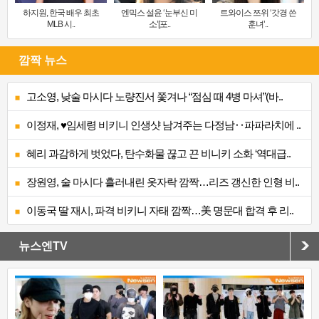
하지원, 한국 배우 최초
엔믹스 설윤 ‘눈부신 미
트와이스 쯔위 ‘갓경 쓴
MLB 시..
소’[포..
훈녀’..
깜짝 뉴스
고소영, 낮술 마시다 노량진서 쫓겨나 “점심 때 4병 마셔”(바..
이정재, ♥임세령 비키니 인생샷 남겨주는 다정남‥파파라치에 ..
혜리 과감하게 벗었다, 탄수화물 끊고 끈 비니키 소화 ‘역대급..
장원영, 술 마시다 흘러내린 옷자락 깜짝…리즈 갱신한 인형 비..
이동국 딸 재시, 파격 비키니 자태 깜짝…美 명문대 합격 후 리..
뉴스엔TV