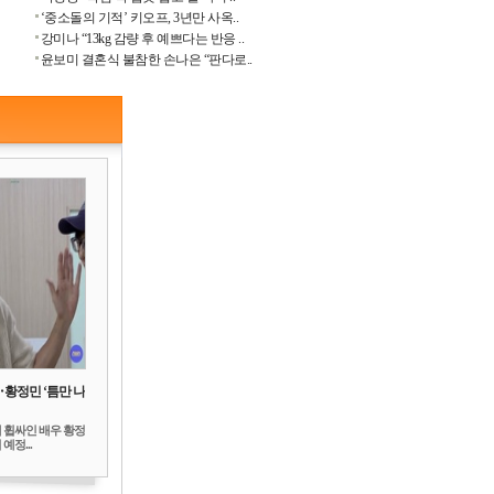
‘중소돌의 기적’ 키오프, 3년만 사옥..
강미나 “13kg 감량 후 예쁘다는 반응 ..
윤보미 결혼식 불참한 손나은 “판다로..
‥황정민 ‘틈만 나
 휩싸인 배우 황정
예정...