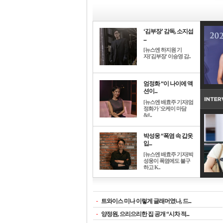
‘김부장’ 감독, 소지섭
...
[뉴스엔 하지원 기
자]'김부장' 이승영 감..
엄정화 “이 나이에 액
션이...
[뉴스엔 배효주 기자]엄
정화가 '오케이 마담
&#..
박성웅 “폭염 속 갑옷
입...
[뉴스엔 배효주 기자]박
성웅이 폭염에도 불구
하고 K..
-
트와이스 미나 이렇게 글래머였나, 드...
-
양정원, 으리으리한 집 공개 “시차 적...