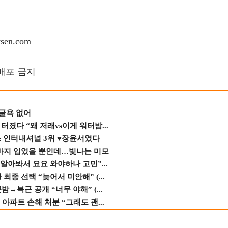
en.com
재배포 금지
 굴욕 없어
졌다 “왜 저래vs이게 워터밤...
스 인터내셔널 3위 ♥장윤서였다
바지 입었을 뿐인데…빛나는 미모
 알아봐서 요요 와야하나 고민”...
종 선택 “늦어서 미안해” (...
→복근 공개 “너무 야해” (...
 아파트 손해 처분 “그래도 괜...