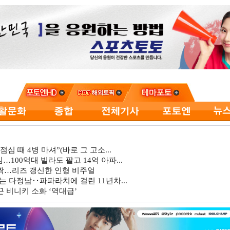
심 때 4병 마셔”(바로 그 고소...
…100억대 빌라도 팔고 14억 아파...
깜짝…리즈 갱신한 인형 비주얼
는 다정남‥파파라치에 걸린 11년차...
 비니키 소화 ‘역대급’