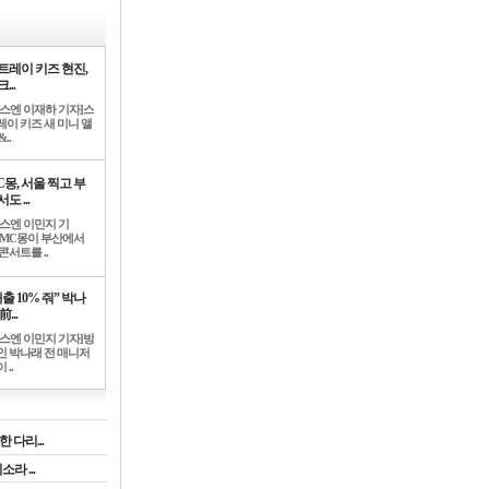
트레이 키즈 현진,
...
뉴스엔 이재하 기자]스
레이 키즈 새 미니 앨
..
C몽, 서울 찍고 부
도 ...
뉴스엔 이민지 기
]MC몽이 부산에서
콘서트를 ..
출 10% 줘” 박나
前...
뉴스엔 이민지 기자]방
인 박나래 전 매니저
 ..
 다리...
라 ...