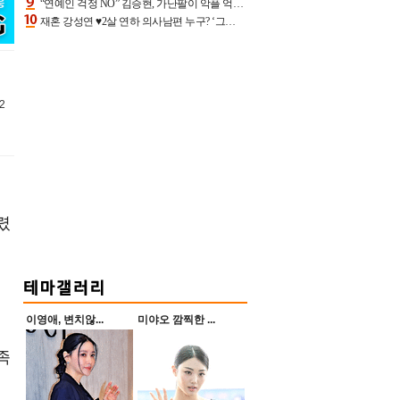
“연예인 걱정 NO” 김승현, 가난팔이 악플 억울할만‥아내+딸과 日 여행
재혼 강성연 ♥2살 연하 의사남편 누구? ‘그알’ 자문의에 훈남 비주얼 초엘리트 스펙 [종합]
2
렸
이영애, 변치않...
미야오 깜찍한 ...
족