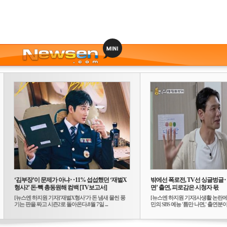
‘김부장’이 문제가 아냐‥11% 섭섭했던 ‘재벌X
밖에선 폭로전, TV선 싱글벙글
형사2’ 돈·빽 총동원해 컴백 [TV보고서]
면’ 출연, 피로감은 시청자 몫
[뉴스엔 하지원 기자]'재벌X형사'가 돈 냄새 물씬 풍
[뉴스엔 하지원 기자]사생활 논란에
기는 판을 짜고 시즌2로 돌아온다.8월 7일 ...
민의 SBS 예능 '틈만 나면,' 출연분이 