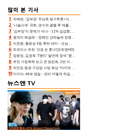
차예련, ‘김부장’ 주상욱 링거투혼+식스팩 비화 “옷 벗는데 아저씨는 안 된다고”(차장금)
‘나솔사계’ 국화, 경수와 결별 후 재출연…첫인상 3표 몰표
‘김부장’이 문제가 아냐‥11% 섭섭했던 ‘재벌X형사2’ 돈·빽 총동원해 컴백 [TV보고서]
원작이 뭐길래‥정해인 강하늘에 장원영까지 참여한 이 영화
이찬원, 황윤성 4등 축하 파티‥손님 모으려 블랙핑크 지수와 친한 척(편스토랑)[어제TV]
트와이스 쯔위 ‘갓경 쓴 훈녀’[포토엔HD]
장윤정, 김경욱 ‘T팬티’ 발언에 정색 “묻지 않았는데, 그것도 성희롱”(장공장)
부친 가정폭력 보고 큰 방은희, 2번 이혼 후 잠수→母 고독사에 자책(특종세상)[어제TV]
차인표 동생 구강암 사망 회상 “마지막 순간 동생 손 잡아준 신애라, 두고두고 고마워” (신애라이프)
이지아, 48세 생일‥관리 어떻게 하길래 놀라운 동안 미모