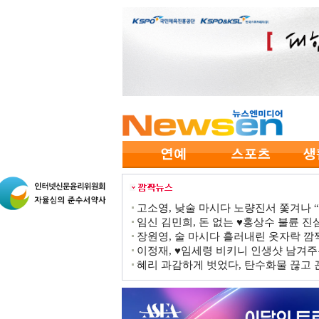
고소영, 낮술 마시다 노량진서 쫓겨나 “점
임신 김민희, 돈 없는 ♥홍상수 불륜 진심
장원영, 술 마시다 흘러내린 옷자락 
이정재, ♥임세령 비키니 인생샷 남겨주
혜리 과감하게 벗었다, 탄수화물 끊고 끈