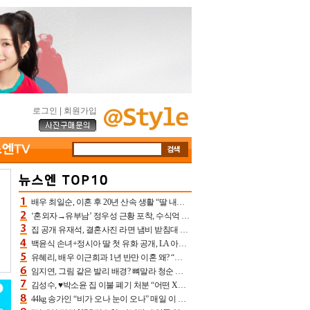
로그인
|
회원가입
배우 최일순, 이혼 후 20년 산속 생활 “딸 내가 버렸다고 원망‥맘 아파”(특종)[어제TV]
‘혼외자→유부남’ 정우성 근황 포착, 수식억 해킹 피해 후배 만났다 “존경하는”
집 공개 유재석, 결혼사진 라면 냄비 받침대 되고 분노‥가족사진도 피해(놀뭐)[어제TV]
백윤식 손녀+정시아 딸 첫 유화 공개, LA 아트쇼→서울국제조각페스타 작가다운 수준급 실력
유혜리, 배우 이근희과 1년 반만 이혼 왜? “식칼 꽂고 의자 던져” 충격 폭로(특종)[어제TV]
임지연, 그림 같은 발리 배경? 뼈말라 청순 비키니 핏에 상대 안 되네
김성수, ♥박소윤 집 이불 폐기 처분 “어떤 X이랑 썼을지 몰라” 질투(신랑수업2)[어제TV]
44kg 송가인 “비가 오나 눈이 오나” 매일 이 운동, 허벅지 근육량 상승+체지방 감소