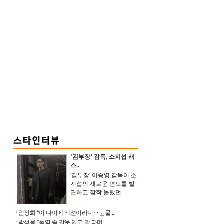
‘김부장’ 감독, 소지섭 캐
스..
'김부장' 이승영 감독이 소
지섭의 새로운 면모를 발
견하고 깜짝 놀랐던 ..
엄정화 “이 나이에 액션이라니‥눈물 ..
박성웅 “폭염 속 갑옷 입고 말 타며 ..