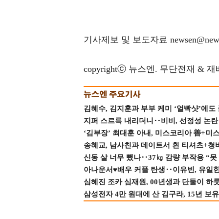
기사제보 및 보도자료 newsen@news
copyrightⓒ 뉴스엔. 무단전재 & 
김혜수, 김지훈과 부부 케미 ‘얼빡샷’에도
지퍼 스르륵 내리더니‥비비, 선정성 논란 터
‘김부장’ 최대훈 아내, 미스코리아 善+미
송혜교, 남사친과 데이트서 흰 티셔츠+청
신동 살 너무 뺐나‥37㎏ 감량 부작용 “못
아나운서♥배우 커플 탄생‥이유빈, 유일한 최
심혜진 조카 심재원, 00년생과 단둘이 하룻밤
삼성전자 4만 원대에 산 김구라, 15년 보유