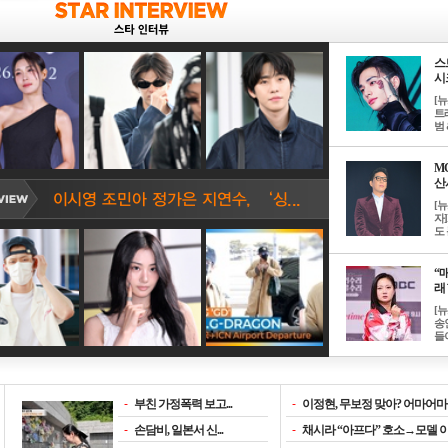
스
시크
[
트
범 &
M
산서
[
자
도 
“매
래 
[
송
들이
-
부친 가정폭력 보고...
-
이정현, 무보정 맞아? 어마어마한
-
손담비, 일본서 신...
-
채시라 “아프다” 호소→모델 이소