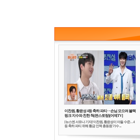
이찬원, 황윤성 4등 축하 파티‥손님 모으려 블랙
핑크 지수와 친한 척(편스토랑)[어제TV]
[뉴스엔 서유나 기자]'이찬원, 황윤성이 아들 수준…4
등 축하 파티 위해 황금 인맥 총동원'가수 ...