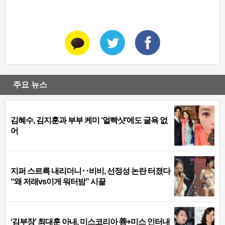
주요 뉴스
김혜수, 김지훈과 부부 케미 ‘얼빡샷’에도 굴욕 없
어
지퍼 스르륵 내리더니‥비비, 선정성 논란 터졌다
“왜 저래vs이게 워터밤” 시끌
‘김부장’ 최대훈 아내, 미스코리아 善+미스 인터내