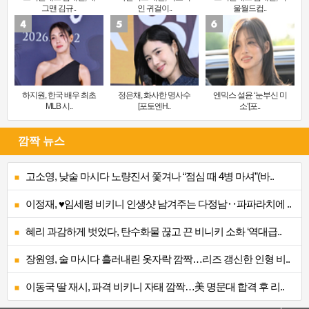
그맨 김규..
인 귀걸이..
울월드컵..
하지원, 한국 배우 최초
정은채, 화사한 명사수
엔믹스 설윤 ‘눈부신 미
MLB 시..
[포토엔H..
소’[포..
깜짝 뉴스
고소영, 낮술 마시다 노량진서 쫓겨나 “점심 때 4병 마셔”(바..
이정재, ♥임세령 비키니 인생샷 남겨주는 다정남‥파파라치에 ..
혜리 과감하게 벗었다, 탄수화물 끊고 끈 비니키 소화 ‘역대급..
장원영, 술 마시다 흘러내린 옷자락 깜짝…리즈 갱신한 인형 비..
이동국 딸 재시, 파격 비키니 자태 깜짝…美 명문대 합격 후 리..