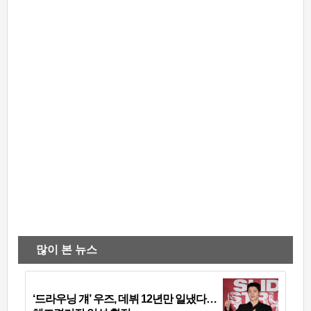
많이 본 뉴스
‘드라우닝 걔’ 우즈, 데뷔 12년만 일냈다…