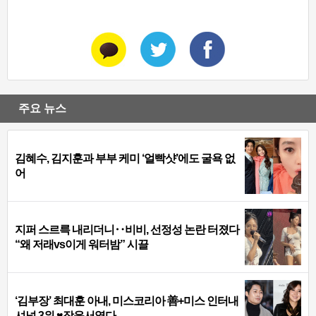
주요 뉴스
김혜수, 김지훈과 부부 케미 ‘얼빡샷’에도 굴욕 없
어
지퍼 스르륵 내리더니‥비비, 선정성 논란 터졌다
“왜 저래vs이게 워터밤” 시끌
‘김부장’ 최대훈 아내, 미스코리아 善+미스 인터내
셔널 3위 ♥장윤서였다