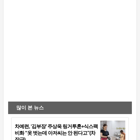
많이 본 뉴스
차예련, ‘김부장’ 주상욱 링거투혼+식스팩
비화 “옷 벗는데 아저씨는 안 된다고”(차
장금)