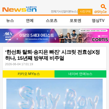
전체기사
|
많이본뉴스
|
사진구매
뉴스
연예
스포츠
포토엔
영상TV
‘한선화 탈퇴·송지은 빠진’ 시크릿 전효성X정
하나, 15년째 방부제 비주얼
2026-06-04 17:01:19
카카오 MY뉴스
네이버 연예뉴스