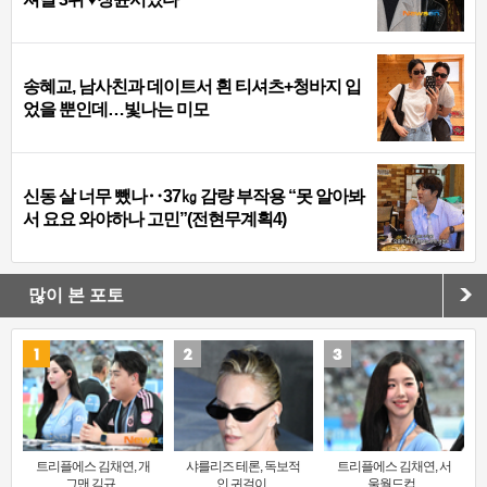
송혜교, 남사친과 데이트서 흰 티셔츠+청바지 입
었을 뿐인데…빛나는 미모
신동 살 너무 뺐나‥37㎏ 감량 부작용 “못 알아봐
서 요요 와야하나 고민”(전현무계획4)
많이 본 포토
트리플에스 김채연, 개
샤를리즈 테론, 독보적
트리플에스 김채연, 서
그맨 김규..
인 귀걸이..
울월드컵..