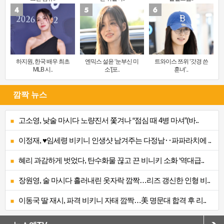
하지원, 한국 배우 최초
엔믹스 설윤 ‘눈부신 미
트와이스 쯔위 ‘갓경 쓴
MLB 시..
소’[포..
훈녀’..
깜짝 뉴스
고소영, 낮술 마시다 노량진서 쫓겨나 “점심 때 4병 마셔”(바..
이정재, ♥임세령 비키니 인생샷 남겨주는 다정남‥파파라치에 ..
혜리 과감하게 벗었다, 탄수화물 끊고 끈 비니키 소화 ‘역대급..
장원영, 술 마시다 흘러내린 옷자락 깜짝…리즈 갱신한 인형 비..
이동국 딸 재시, 파격 비키니 자태 깜짝…美 명문대 합격 후 리..