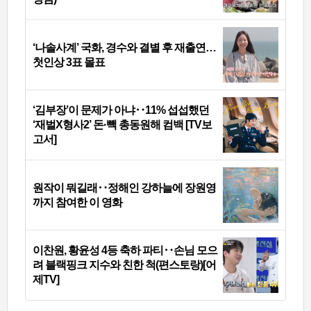
‘나솔사계’ 국화, 경수와 결별 후 재출연…
첫인상 3표 몰표
‘김부장’이 문제가 아냐‥11% 섭섭했던
‘재벌X형사2’ 돈·빽 총동원해 컴백 [TV보
고서]
원작이 뭐길래‥정해인 강하늘에 장원영
까지 참여한 이 영화
이찬원, 황윤성 4등 축하 파티‥손님 모으
려 블랙핑크 지수와 친한 척(편스토랑)[어
제TV]