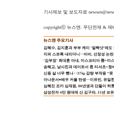
기사제보 및 보도자료 newsen@news
copyrightⓒ 뉴스엔. 무단전재 & 
김혜수, 김지훈과 부부 케미 ‘얼빡샷’에도
지퍼 스르륵 내리더니‥비비, 선정성 논란 터
‘김부장’ 최대훈 아내, 미스코리아 善+미
송혜교, 남사친과 데이트서 흰 티셔츠+청
신동 살 너무 뺐나‥37㎏ 감량 부작용 “못
아나운서♥배우 커플 탄생‥이유빈, 유일한 최
심혜진 조카 심재원, 00년생과 단둘이 하룻밤
삼성전자 4만 원대에 산 김구라, 15년 보유