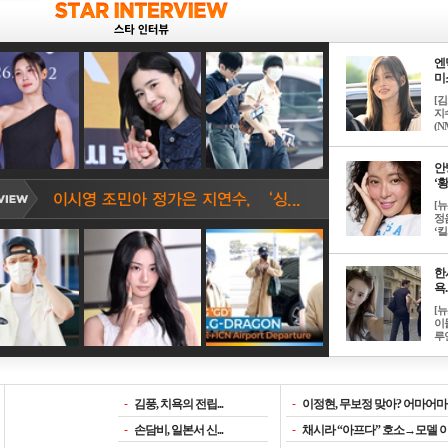
엔
미소
[
지
(NM
안
‘황
[
정
‘킬.
한
욕..
[
이
루언
-
김풍, 치욕의 전립...
-
이정현, 무보정 맞아? 어마어마한
-
손담비, 일본서 신...
-
채시라 “아프다” 호소→모델 이소