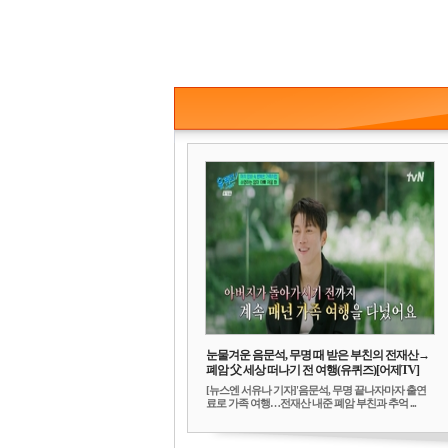
눈물겨운 음문석, 무명 때 받은 부친의 전재산→
폐암 父 세상 떠나기 전 여행(유퀴즈)[어제TV]
[뉴스엔 서유나 기자]'음문석, 무명 끝나자마자 출연
료로 가족 여행…전재산 내준 폐암 부친과 추억 ...