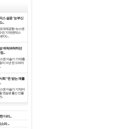
믹스 설윤 ‘눈부신
...
김포국제공항=뉴스엔
수진 기자]엔믹스
IXX) ..
방 쥐락펴락하던
정...
뉴스엔 이슬기 기자]황
음이 11년 전 드라마
.
서희 “돈 받는 쟤를
.
뉴스엔 이슬기 기자]아
돌 연습생 출신 인플
..
 다리...
라 ...