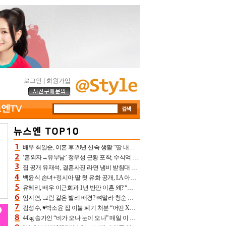
로그인
|
회원가입
배우 최일순, 이혼 후 20년 산속 생활 “딸 내가 버렸다고 원망‥맘 아파”(특종)[어제TV]
‘혼외자→유부남’ 정우성 근황 포착, 수식억 해킹 피해 후배 만났다 “존경하는”
집 공개 유재석, 결혼사진 라면 냄비 받침대 되고 분노‥가족사진도 피해(놀뭐)[어제TV]
백윤식 손녀+정시아 딸 첫 유화 공개, LA 아트쇼→서울국제조각페스타 작가다운 수준급 실력
유혜리, 배우 이근희과 1년 반만 이혼 왜? “식칼 꽂고 의자 던져” 충격 폭로(특종)[어제TV]
임지연, 그림 같은 발리 배경? 뼈말라 청순 비키니 핏에 상대 안 되네
김성수, ♥박소윤 집 이불 폐기 처분 “어떤 X이랑 썼을지 몰라” 질투(신랑수업2)[어제TV]
44kg 송가인 “비가 오나 눈이 오나” 매일 이 운동, 허벅지 근육량 상승+체지방 감소