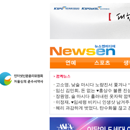
고소영, 낮술 마시다 노량진서 쫓겨나 “점
임신 김민희, 돈 없는 ♥홍상수 불륜 진심
장원영, 술 마시다 흘러내린 옷자락 
이정재, ♥임세령 비키니 인생샷 남겨주
혜리 과감하게 벗었다, 탄수화물 끊고 끈