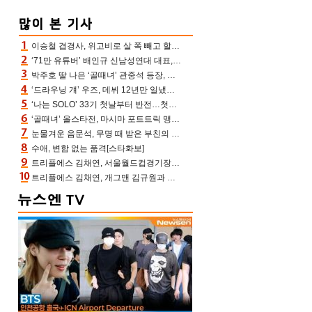
이승철 겹경사, 위고비로 살 쪽 빼고 할아버지 된다‥마음으로 낳은 딸 임신 자랑(유퀴즈)
‘71만 유튜버’ 배인규 신남성연대 대표, 오늘(5일) 숨진 채 발견…향년 36세
박주호 딸 나은 ‘골때녀’ 관중석 등장, 김민재 복제인간 보고 혼란 [결정적장면]
‘드라우닝 걔’ 우즈, 데뷔 12년만 일냈다…체조경기장 입성 확정
‘나는 SOLO’ 33기 첫날부터 반전…첫인상 0표 영호, 호감남 급부상
‘골때녀’ 올스타전, 마시마 포트트릭 맹추격전 5:4 골 잔치 ‘짜릿’ [어제TV]
눈물겨운 음문석, 무명 때 받은 부친의 전재산→폐암 父 세상 떠나기 전 여행(유퀴즈)[어제TV]
수애, 변함 없는 품격[스타화보]
트리플에스 김채연, 서울월드컵경기장에 뜬 맨시티 여신 [포토엔HD]
트리플에스 김채연, 개그맨 김규원과 함께 프리뷰쇼 진행 [포토엔HD]