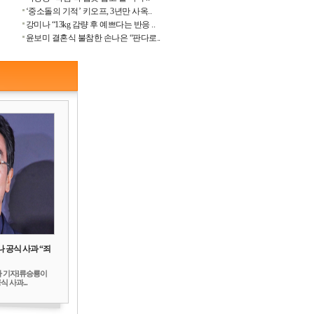
‘중소돌의 기적’ 키오프, 3년만 사옥..
강미나 “13kg 감량 후 예쁘다는 반응 ..
윤보미 결혼식 불참한 손나은 “판다로..
 공식 사과 “죄
하 기자]류승룡이
 사과...