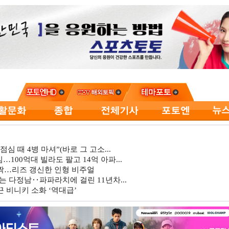
심 때 4병 마셔”(바로 그 고소...
…100억대 빌라도 팔고 14억 아파...
깜짝…리즈 갱신한 인형 비주얼
는 다정남‥파파라치에 걸린 11년차...
 비니키 소화 ‘역대급’