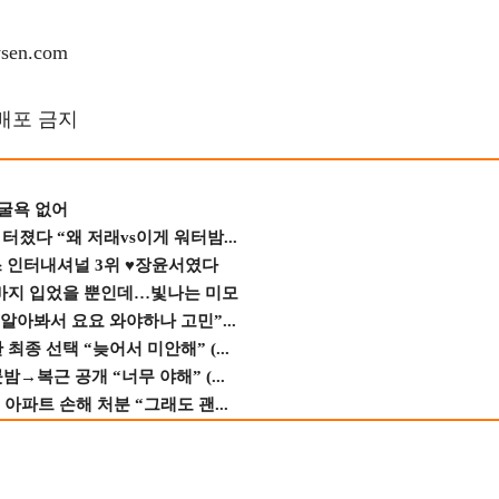
en.com
재배포 금지
 굴욕 없어
졌다 “왜 저래vs이게 워터밤...
스 인터내셔널 3위 ♥장윤서였다
바지 입었을 뿐인데…빛나는 미모
 알아봐서 요요 와야하나 고민”...
종 선택 “늦어서 미안해” (...
→복근 공개 “너무 야해” (...
 아파트 손해 처분 “그래도 괜...