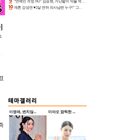
“연예인 걱정 NO” 김승현, 가난팔이 악플 억울할만‥아내+딸과 日 여행
재혼 강성연 ♥2살 연하 의사남편 누구? ‘그알’ 자문의에 훈남 비주얼 초엘리트 스펙 [종합]
]
1
렸
이영애, 변치않...
미야오 깜찍한 ...
족