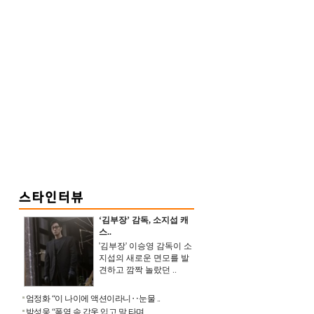
‘김부장’ 감독, 소지섭 캐
스..
'김부장' 이승영 감독이 소
지섭의 새로운 면모를 발
견하고 깜짝 놀랐던 ..
엄정화 “이 나이에 액션이라니‥눈물 ..
박성웅 “폭염 속 갑옷 입고 말 타며 ..