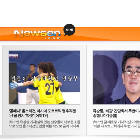
‘골때녀’ 올스타전, 마시마 포트트릭 맹추격전
류승룡, ‘비광’ 간담회서 두번이나
5:4 골 잔치 ‘짜릿’ [어제TV]
송합니다”[종합]
[뉴스엔 유경상 기자]실력 있는 선수들이 새로운 조합
[뉴스엔 글 배효주 기자/사진 이재
으로 모인 올스타전인 만큼 빠른 속도로 골이 터지며
'비광' 제작보고회에서 두 번이나 공식
...