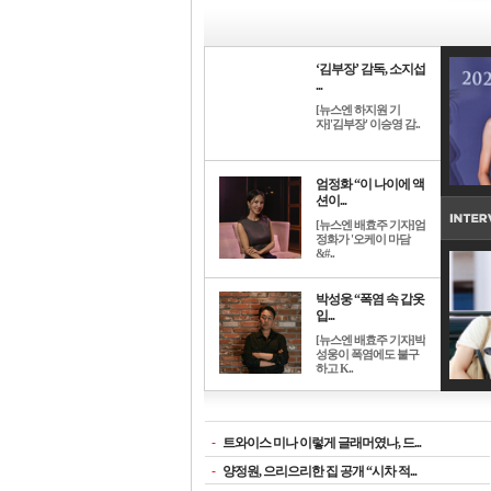
‘김부장’ 감독, 소지섭
...
[뉴스엔 하지원 기
자]'김부장' 이승영 감..
엄정화 “이 나이에 액
션이...
[뉴스엔 배효주 기자]엄
정화가 '오케이 마담
&#..
박성웅 “폭염 속 갑옷
입...
[뉴스엔 배효주 기자]박
성웅이 폭염에도 불구
하고 K..
-
트와이스 미나 이렇게 글래머였나, 드...
-
양정원, 으리으리한 집 공개 “시차 적...